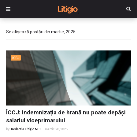
Se afișează postări din martie, 2025
ICCJ
ÎCCJ: Indemnizația de hrană nu poate depăși
salariul viceprimarului
by
Redactia Litigio.NET
-
martie 20, 2025