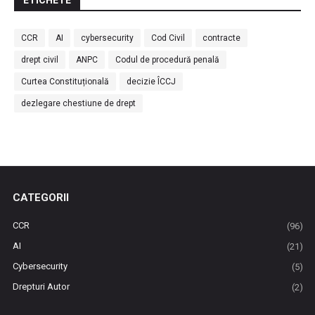
ETICHETE
CCR
AI
cybersecurity
Cod Civil
contracte
drept civil
ANPC
Codul de procedură penală
Curtea Constituțională
decizie ÎCCJ
dezlegare chestiune de drept
CATEGORII
CCR
(96)
AI
(21)
Cybersecurity
(5)
Drepturi Autor
(2)