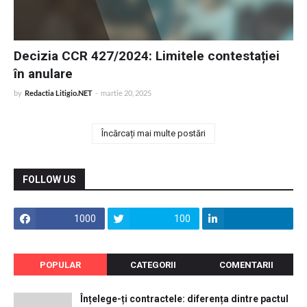
Decizia CCR 427/2024: Limitele contestației
în anulare
by
Redactia Litigio.NET
-
martie 20, 2025
Încărcați mai multe postări
FOLLOW US
1000
100
POPULAR
CATEGORII
COMENTARII
Înțelege-ți contractele: diferența dintre pactul