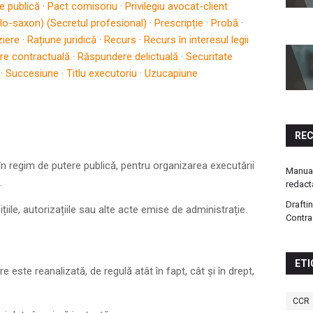
e publică
·
Pact comisoriu
·
Privilegiu avocat-client
glo-saxon) (Secretul profesional)
·
Prescripție
·
Probă
·
ziere
·
Rațiune juridică
·
Recurs
·
Recurs în interesul legii
e contractuală
·
Răspundere delictuală
·
Securitate
·
Succesiune
·
Titlu executoriu
·
Uzucapiune
RE
 în regim de putere publică, pentru organizarea executării
Manual
.
redact
Drafti
iile, autorizațiile sau alte acte emise de administrație.
Contra
ETI
 este reanalizată, de regulă atât în fapt, cât și în drept,
CCR