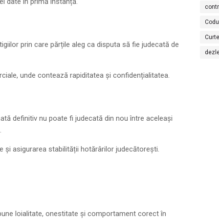
ei date în primă instanță.
cont
Codu
Curte
igiilor prin care părțile aleg ca disputa să fie judecată de
dezl
ciale, unde contează rapiditatea și confidențialitatea.
ată definitiv nu poate fi judecată din nou între aceleași
.
și asigurarea stabilității hotărârilor judecătorești.
pune loialitate, onestitate și comportament corect în