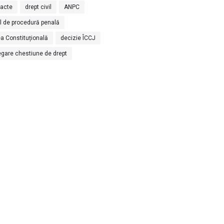
racte
drept civil
ANPC
l de procedură penală
a Constituțională
decizie ÎCCJ
egare chestiune de drept