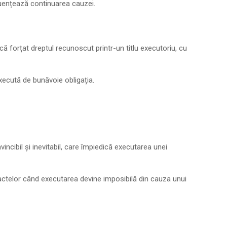
fluențează continuarea cauzei.
ică forțat dreptul recunoscut printr-un titlu executoriu, cu
xecută de bunăvoie obligația.
vincibil și inevitabil, care împiedică executarea unei
actelor când executarea devine imposibilă din cauza unui