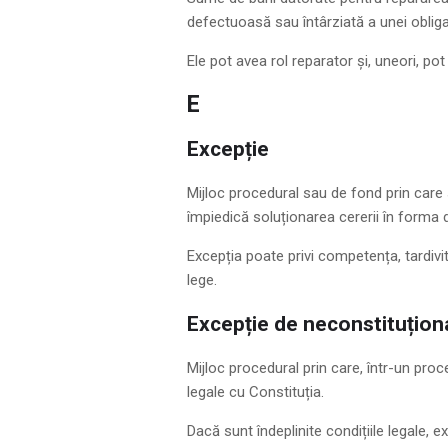
defectuoasă sau întârziată a unei obligaț
Ele pot avea rol reparator și, uneori, pot 
E
Excepție
Mijloc procedural sau de fond prin care 
împiedică soluționarea cererii în forma 
Excepția poate privi competența, tardivi
lege.
Excepție de neconstituționa
Mijloc procedural prin care, într-un proc
legale cu Constituția.
Dacă sunt îndeplinite condițiile legale, e