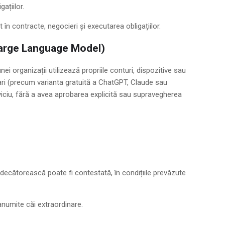
ațiilor.
în contracte, negocieri și executarea obligațiilor.
arge Language Model)
ei organizații utilizează propriile conturi, dispozitive sau
mari (precum varianta gratuită a ChatGPT, Claude sau
rviciu, fără a avea aprobarea explicită sau supravegherea
udecătorească poate fi contestată, în condițiile prevăzute
anumite căi extraordinare.