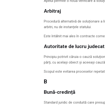
Apelul permite o nouă verificare a soluți
Arbitraj
Procedură alternativă de soluționare a lit
arbitri, nu de instanțele statului.
Este întâlnit mai ales în contracte comer
Autoritate de lucru judecat
Principiu potrivit căruia o cauză soluțion
părți, cu același obiect și aceeași cauză
Scopul este evitarea proceselor repetate 
B
Bună-credință
Standard juridic de conduită care presu