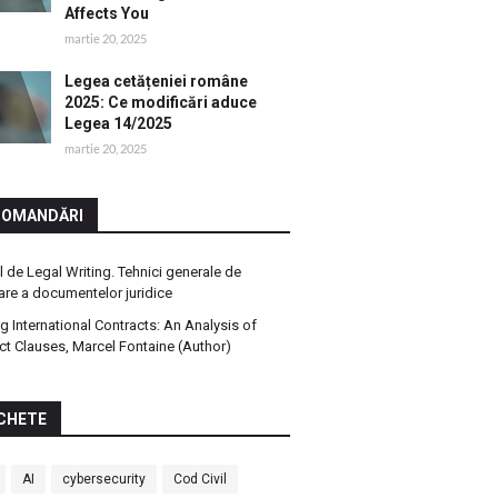
Affects You
martie 20, 2025
Legea cetățeniei române
2025: Ce modificări aduce
Legea 14/2025
martie 20, 2025
COMANDĂRI
 de Legal Writing. Tehnici generale de
are a documentelor juridice
ng International Contracts: An Analysis of
ct Clauses, Marcel Fontaine (Author)
CHETE
AI
cybersecurity
Cod Civil