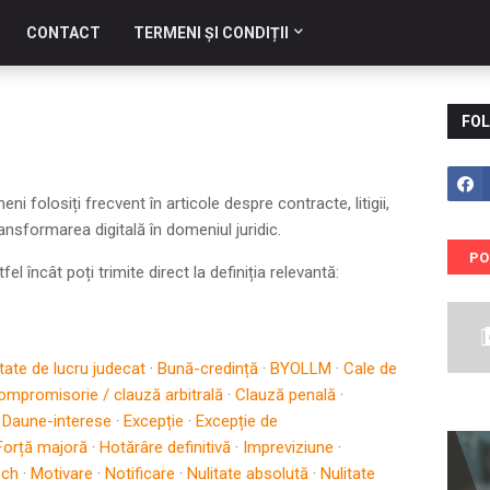
CONTACT
TERMENI ȘI CONDIȚII
FOL
ni folosiți frecvent în articole despre contracte, litigii,
ransformarea digitală în domeniul juridic.
PO
l încât poți trimite direct la definiția relevantă:
tate de lucru judecat
·
Bună-credință
·
BYOLLM
·
Cale de
ompromisorie / clauză arbitrală
·
Clauză penală
·
·
Daune-interese
·
Excepție
·
Excepție de
Forță majoră
·
Hotărâre definitivă
·
Impreviziune
·
ech
·
Motivare
·
Notificare
·
Nulitate absolută
·
Nulitate