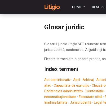
HOME
DESPRE
Glosar juridic
Glosarul juridic Litigio.NET reunește terme
jurisprudență, contencios, AI juridic și t
Fiecare termen are o ancoră proprie, astfe
Index termeni
Act administrativ
·
Apel
·
Arbitraj
·
Autori
atac
·
Capacitate de exercițiu
·
Clauză c
Contencios administrativ
·
Contestație
neconstituționalitate
·
Executare silită
·
Inadmisibilitate
·
Jurisprudență
·
Legal t