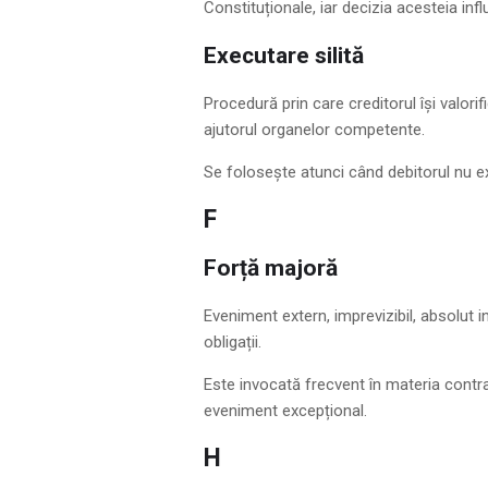
Constituționale, iar decizia acesteia in
Executare silită
Procedură prin care creditorul își valorif
ajutorul organelor competente.
Se folosește atunci când debitorul nu e
F
Forță majoră
Eveniment extern, imprevizibil, absolut in
obligații.
Este invocată frecvent în materia contr
eveniment excepțional.
H