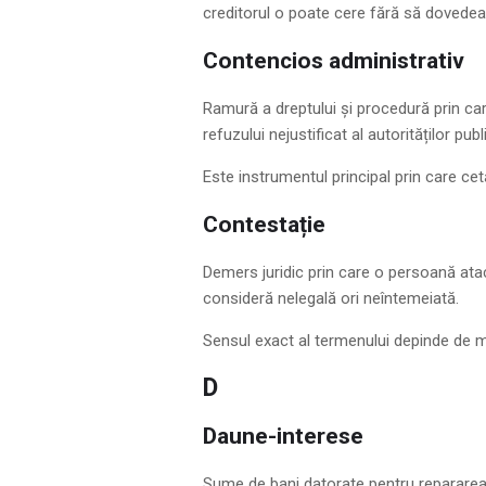
creditorul o poate cere fără să dovedeas
Contencios administrativ
Ramură a dreptului și procedură prin car
refuzului nejustificat al autorităților publ
Este instrumentul principal prin care ce
Contestație
Demers juridic prin care o persoană at
consideră nelegală ori neîntemeiată.
Sensul exact al termenului depinde de ma
D
Daune-interese
Sume de bani datorate pentru repararea 