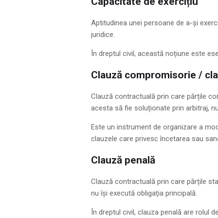
Capacitate de exercițiu
Aptitudinea unei persoane de a-și exercit
juridice.
În dreptul civil, această noțiune este ese
Clauză compromisorie / cla
Clauză contractuală prin care părțile con
acesta să fie soluționate prin arbitraj, 
Este un instrument de organizare a modul
clauzele care privesc încetarea sau sanc
Clauză penală
Clauză contractuală prin care părțile st
nu își execută obligația principală.
În dreptul civil, clauza penală are rolul 