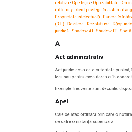
relativă
·
Ope legis
·
Opozabilitate
·
Ordin
(attorney-client privilege în sistemul an
Proprietate intelectuală
·
Punere în întâr
(RIL)
·
Reziliere
·
Rezoluțiune
·
Răspunder
juridică
·
Shadow AI
·
Shadow IT
·
Speță
A
Act administrativ
Act juridic emis de o autoritate publică,
legii sau pentru executarea ei în concret
Exemple frecvente sunt deciziile, dispoziț
Apel
Cale de atac ordinară prin care o hotărâre
de către o instanță superioară.