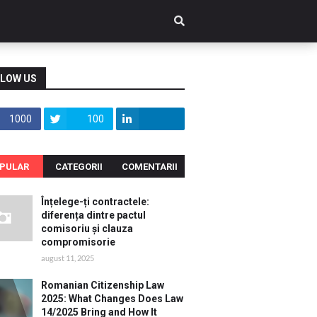
LOW US
1000
100
PULAR
CATEGORII
COMENTARII
Înțelege-ți contractele:
diferența dintre pactul
comisoriu și clauza
compromisorie
august 11, 2025
Romanian Citizenship Law
2025: What Changes Does Law
14/2025 Bring and How It