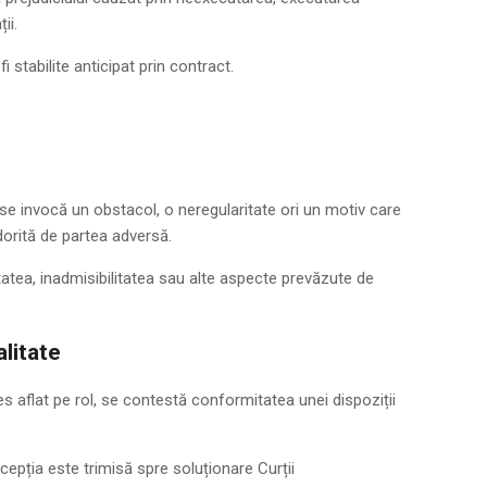
ii.
fi stabilite anticipat prin contract.
se invocă un obstacol, o neregularitate ori un motiv care
dorită de partea adversă.
tatea, inadmisibilitatea sau alte aspecte prevăzute de
litate
es aflat pe rol, se contestă conformitatea unei dispoziții
xcepția este trimisă spre soluționare Curții