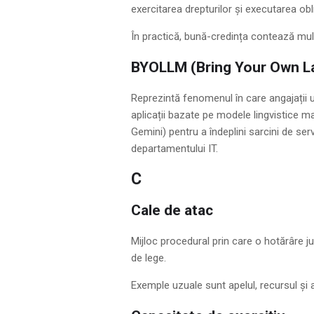
exercitarea drepturilor și executarea oblig
În practică, bună-credința contează mult 
BYOLLM (Bring Your Own L
Reprezintă fenomenul în care angajații un
aplicații bazate pe modele lingvistice 
Gemini) pentru a îndeplini sarcini de se
departamentului IT.
C
Cale de atac
Mijloc procedural prin care o hotărâre j
de lege.
Exemple uzuale sunt apelul, recursul și 