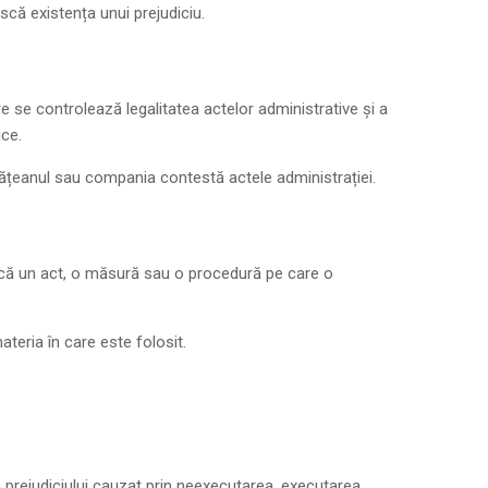
că existența unui prejudiciu.
e se controlează legalitatea actelor administrative și a
ice.
tățeanul sau compania contestă actele administrației.
acă un act, o măsură sau o procedură pe care o
teria în care este folosit.
prejudiciului cauzat prin neexecutarea, executarea