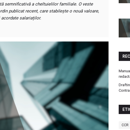
ă semnificativă a cheltuielilor familiale. O veste
ordin publicat recent, care stabilește o nouă valoare,
acordate salariaților.
RE
Manual
redact
Drafti
Contra
ETI
CCR