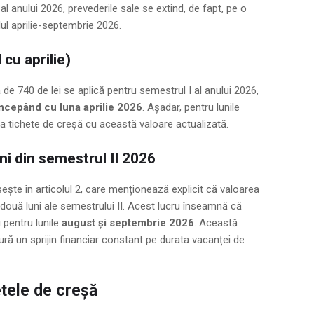
 al anului 2026, prevederile sale se extind, de fapt, pe o
lul aprilie-septembrie 2026.
cu aprilie)
 de 740 de lei se aplică pentru semestrul I al anului 2026,
începând cu luna aprilie 2026
. Așadar, pentru lunile
orda tichete de creșă cu această valoare actualizată.
ni din semestrul II 2026
sește în articolul 2, care menționează explicit că valoarea
e două luni ale semestrului II. Acest lucru înseamnă că
 pentru lunile
august și septembrie 2026
. Această
igură un sprijin financiar constant pe durata vacanței de
etele de creșă