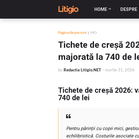
HOME
DESPRE
Pagina de pornire
MO
Tichete de creșă 202
majorată la 740 de l
by
Redactia Litigio.NET
-
martie 31, 2026
Tichete de creșă 2026: va
740 de lei
Pentru părinții cu copii mici, gesti
echilibristică. Costurile asociate cu