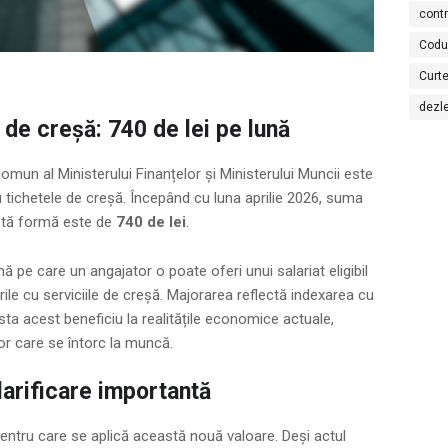
cont
Codu
Curte
dezl
 de creșă: 740 de lei pe lună
omun al Ministerului Finanțelor și Ministerului Muncii este
ru tichetele de creșă. Începând cu luna aprilie 2026, suma
stă formă este de
740 de lei
.
pe care un angajator o poate oferi unui salariat eligibil
urile cu serviciile de creșă. Majorarea reflectă indexarea cu
usta acest beneficiu la realitățile economice actuale,
lor care se întorc la muncă.
larificare importantă
pentru care se aplică această nouă valoare. Deși actul