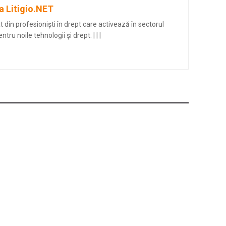
a Litigio.NET
din profesioniști în drept care activează în sectorul
entru noile tehnologii și drept.
|
|
|