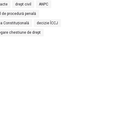
racte
drept civil
ANPC
l de procedură penală
a Constituțională
decizie ÎCCJ
egare chestiune de drept