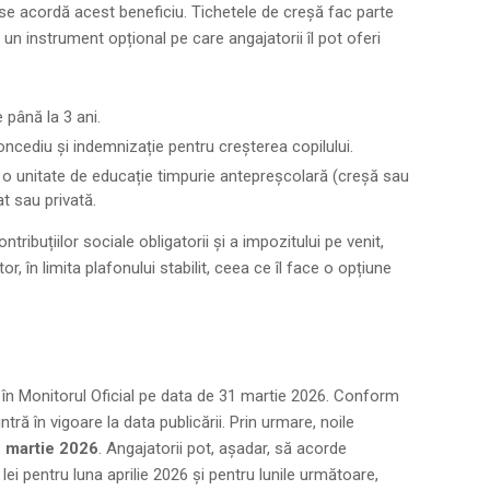
 se acordă acest beneficiu. Tichetele de creșă fac parte
 un instrument opțional pe care angajatorii îl pot oferi
e până la 3 ani.
oncediu și indemnizație pentru creșterea copilului.
la o unitate de educație timpurie antepreșcolară (creșă sau
t sau privată.
tribuțiilor sociale obligatorii și a impozitului pe venit,
r, în limita plafonului stabilit, ceea ce îl face o opțiune
 în Monitorul Oficial pe data de 31 martie 2026. Conform
intră în vigoare la data publicării. Prin urmare, noile
 martie 2026
. Angajatorii pot, așadar, să acorde
lei pentru luna aprilie 2026 și pentru lunile următoare,