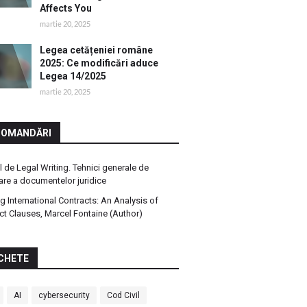
Affects You
martie 20, 2025
Legea cetățeniei române
2025: Ce modificări aduce
Legea 14/2025
martie 20, 2025
COMANDĂRI
 de Legal Writing. Tehnici generale de
are a documentelor juridice
ng International Contracts: An Analysis of
ct Clauses, Marcel Fontaine (Author)
CHETE
AI
cybersecurity
Cod Civil