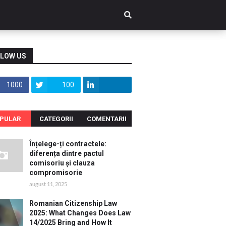
LOW US
1000
100
PULAR
CATEGORII
COMENTARII
Înțelege-ți contractele:
diferența dintre pactul
comisoriu și clauza
compromisorie
august 11, 2025
Romanian Citizenship Law
2025: What Changes Does Law
14/2025 Bring and How It