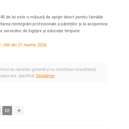
40 de lei este o măsură de sprijin direct pentru familiile
itarea reintegrării profesionale a părinților și la acoperirea
e serviciilor de îngrijire și educație timpurie.
nr. 249 din 31 martie 2026
.
rticol au caracter general și nu constituie consultanță
tuația dvs. specifică.
Disclaimer