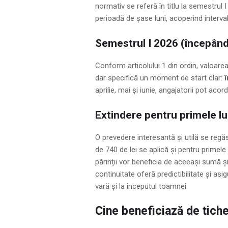
normativ se referă în titlu la semestrul I
perioadă de șase luni, acoperind interva
Semestrul I 2026 (începând 
Conform articolului 1 din ordin, valoarea
dar specifică un moment de start clar:
aprilie, mai și iunie, angajatorii pot ac
Extindere pentru primele lu
O prevedere interesantă și utilă se regă
de 740 de lei se aplică și pentru primel
părinții vor beneficia de aceeași sumă și
continuitate oferă predictibilitate și as
vară și la începutul toamnei.
Cine beneficiază de tich