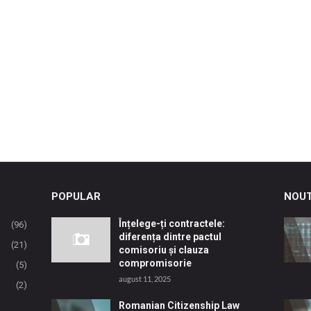
POPULAR
NOUT
Înțelege-ți contractele:
(96)
diferența dintre pactul
(21)
comisoriu și clauza
compromisorie
(5)
august 11, 2025
(2)
Romanian Citizenship Law