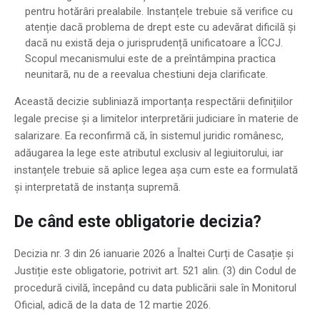
pentru hotărâri prealabile. Instanțele trebuie să verifice cu
atenție dacă problema de drept este cu adevărat dificilă și
dacă nu există deja o jurisprudență unificatoare a ÎCCJ.
Scopul mecanismului este de a preîntâmpina practica
neunitară, nu de a reevalua chestiuni deja clarificate.
Această decizie subliniază importanța respectării definițiilor
legale precise și a limitelor interpretării judiciare în materie de
salarizare. Ea reconfirmă că, în sistemul juridic românesc,
adăugarea la lege este atributul exclusiv al legiuitorului, iar
instanțele trebuie să aplice legea așa cum este ea formulată
și interpretată de instanța supremă.
De când este obligatorie decizia?
Decizia nr. 3 din 26 ianuarie 2026 a Înaltei Curți de Casație și
Justiție este obligatorie, potrivit art. 521 alin. (3) din Codul de
procedură civilă, începând cu data publicării sale în Monitorul
Oficial, adică de la data de 12 martie 2026.