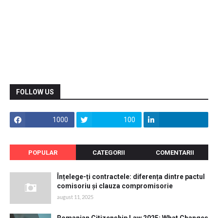
FOLLOW US
1000
100
POPULAR
CATEGORII
COMENTARII
Înțelege-ți contractele: diferența dintre pactul
comisoriu și clauza compromisorie
august 11, 2025
Romanian Citizenship Law 2025: What Changes