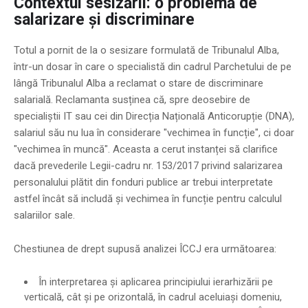
Contextul sesizării: o problemă de
salarizare și discriminare
Totul a pornit de la o sesizare formulată de Tribunalul Alba,
într-un dosar în care o specialistă din cadrul Parchetului de pe
lângă Tribunalul Alba a reclamat o stare de discriminare
salarială. Reclamanta susținea că, spre deosebire de
specialiștii IT sau cei din Direcția Națională Anticorupție (DNA),
salariul său nu lua în considerare "vechimea în funcție", ci doar
"vechimea în muncă". Aceasta a cerut instanței să clarifice
dacă prevederile Legii-cadru nr. 153/2017 privind salarizarea
personalului plătit din fonduri publice ar trebui interpretate
astfel încât să includă și vechimea în funcție pentru calculul
salariilor sale.
Chestiunea de drept supusă analizei ÎCCJ era următoarea:
În interpretarea și aplicarea principiului ierarhizării pe
verticală, cât și pe orizontală, în cadrul aceluiași domeniu,