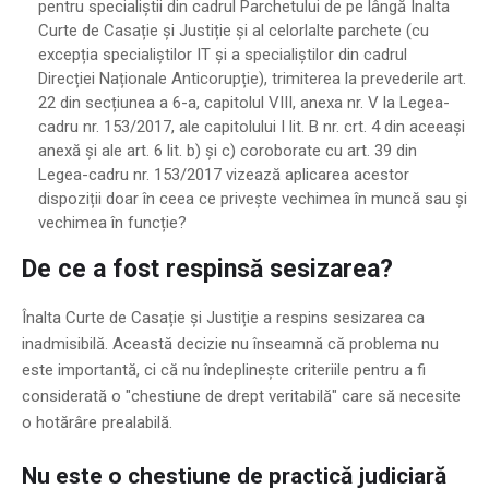
pentru specialiștii din cadrul Parchetului de pe lângă Înalta
Curte de Casație și Justiție și al celorlalte parchete (cu
excepția specialiștilor IT și a specialiștilor din cadrul
Direcției Naționale Anticorupție), trimiterea la prevederile art.
22 din secțiunea a 6-a, capitolul VIII, anexa nr. V la Legea-
cadru nr. 153/2017, ale capitolului I lit. B nr. crt. 4 din aceeași
anexă și ale art. 6 lit. b) și c) coroborate cu art. 39 din
Legea-cadru nr. 153/2017 vizează aplicarea acestor
dispoziții doar în ceea ce privește vechimea în muncă sau și
vechimea în funcție?
De ce a fost respinsă sesizarea?
Înalta Curte de Casație și Justiție a respins sesizarea ca
inadmisibilă. Această decizie nu înseamnă că problema nu
este importantă, ci că nu îndeplinește criteriile pentru a fi
considerată o "chestiune de drept veritabilă" care să necesite
o hotărâre prealabilă.
Nu este o chestiune de practică judiciară