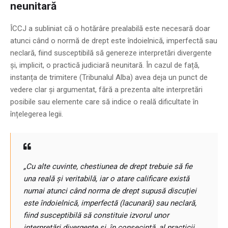
neunitară
ÎCCJ a subliniat că o hotărâre prealabilă este necesară doar
atunci când o normă de drept este îndoielnică, imperfectă sau
neclară, fiind susceptibilă să genereze interpretări divergente
și, implicit, o practică judiciară neunitară. În cazul de față,
instanța de trimitere (Tribunalul Alba) avea deja un punct de
vedere clar și argumentat, fără a prezenta alte interpretări
posibile sau elemente care să indice o reală dificultate în
înțelegerea legii.
„Cu alte cuvinte, chestiunea de drept trebuie să fie
una reală și veritabilă, iar o atare calificare există
numai atunci când norma de drept supusă discuției
este îndoielnică, imperfectă (lacunară) sau neclară,
fiind susceptibilă să constituie izvorul unor
interpretări divergente și, în consecință, al practicii