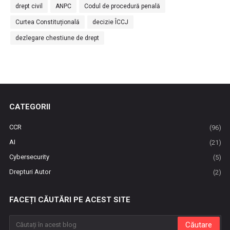
drept civil
ANPC
Codul de procedură penală
Curtea Constituțională
decizie ÎCCJ
dezlegare chestiune de drept
CATEGORII
CCR
(96)
AI
(21)
Cybersecurity
(5)
Drepturi Autor
(2)
FACEȚI CĂUTĂRI PE ACEST SITE