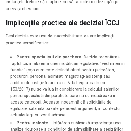
instanțele trebuie să o aplice, nu să solicite noi dezlegări pe
aceeași chestiune.
Implicațiile practice ale deciziei ÎCCJ
Deși decizia este una de inadmisibilitate, ea are implicații
practice semnificative:
Pentru specialiștii din parchete:
Decizia reconfirmă
faptul că, în absența unei modificări legislative, "vechimea în
funcție" (așa cum este definită strict pentru judecători,
procurori, personal asimilat, magistrați-asistenți sau
auditori de justiție în anexa nr. V la Legea-cadru nr.
153/2017) nu se va lua în considerare la calculul salariilor
pentru specialiștii din parchete care nu se încadrează în
aceste categorii. Aceasta înseamnă că solicitările de
egalizare salarială bazate pe acest argument, în contextul
actualei legi, nu vor fi admise.
Pentru instanțe:
Hotărârea subliniază importanța unei
analize riguroase a condițiilor de admisibilitate a sesizărilor