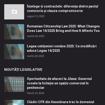
Înțelege-ți contractele: diferența dintre pactul
comisoriu și clauza compromisorie
august 11, 2025
Romanian Citizenship Law 2025: What Changes
Does Law 14/2025 Bring and How It Affects You
martie 20, 2025
Legea cetățeniei române 2025: Ce modificări
aduce Legea 14/2025
martie 20, 2025
NOUTĂȚI LEGISLATIVE
Oportunitate de afaceri la Jilava: Guvernul
scoate la licitație un spațiu comercial în
penitenciar
March 31, 2026
Clădiri CFR din Hunedoara trec în domeniul