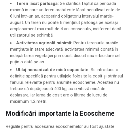
Teren lăsat pârloagă:
Se clarifică faptul că perioada
minimă în care un teren arabil este lăsat necultivat este de
6 luni într-un an, acoperind obligatoriu intervalul martie-
august. Un teren nu poate fi menținut pârloagă pe același
amplasament mai mult de 4 ani consecutiv, indiferent dacă
utilizatorul se schimbă.
Activitatea agricolă minimă:
Pentru terenurile arabile
menținute în stare adecvată, activitatea minimă constă în
îndepărtarea vegetației prin cosit, discuit sau erbicidare cel
puțin o dată pe an.
Utilaj mecanizat de mică capacitate:
Se introduce o
definiție specifică pentru utilajele folosite la cosit și strânsul
fânului, relevante pentru anumite ecoscheme. Acestea nu
trebuie să depășească 400 kg, au o viteză mică de
deplasare, iar lama de cosit are o lățime de lucru de
maximum 1,2 metri.
Modificări importante la Ecoscheme
Regulile pentru accesarea ecoschemelor au fost ajustate