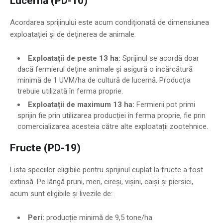
Lucernă (PD-10)
Acordarea sprijinului este acum condiționată de dimensiunea
exploatației și de deținerea de animale:
Exploatații de peste 13 ha:
Sprijinul se acordă doar
dacă fermierul deține animale și asigură o încărcătură
minimă de 1 UVM/ha de cultură de lucernă. Producția
trebuie utilizată în ferma proprie.
Exploatații de maximum 13 ha:
Fermierii pot primi
sprijin fie prin utilizarea producției în ferma proprie, fie prin
comercializarea acesteia către alte exploatații zootehnice.
Fructe (PD-19)
Lista speciilor eligibile pentru sprijinul cuplat la fructe a fost
extinsă. Pe lângă pruni, meri, cireși, vișini, caiși și piersici,
acum sunt eligibile și livezile de:
Peri:
producție minimă de 9,5 tone/ha