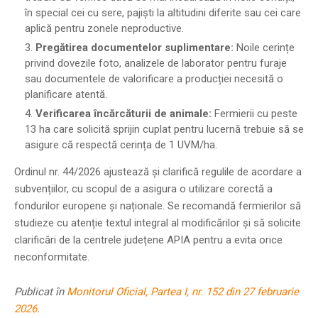
în special cei cu sere, pajiști la altitudini diferite sau cei care
aplică pentru zonele neproductive.
Pregătirea documentelor suplimentare:
Noile cerințe
privind dovezile foto, analizele de laborator pentru furaje
sau documentele de valorificare a producției necesită o
planificare atentă.
Verificarea încărcăturii de animale:
Fermierii cu peste
13 ha care solicită sprijin cuplat pentru lucernă trebuie să se
asigure că respectă cerința de 1 UVM/ha.
Ordinul nr. 44/2026 ajustează și clarifică regulile de acordare a
subvențiilor, cu scopul de a asigura o utilizare corectă a
fondurilor europene și naționale. Se recomandă fermierilor să
studieze cu atenție textul integral al modificărilor și să solicite
clarificări de la centrele județene APIA pentru a evita orice
neconformitate.
Publicat în
Monitorul Oficial, Partea I, nr. 152 din 27 februarie
2026
.