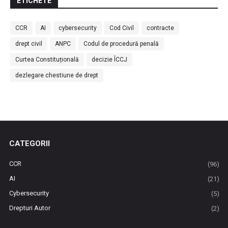
ETICHETE
CCR
AI
cybersecurity
Cod Civil
contracte
drept civil
ANPC
Codul de procedură penală
Curtea Constituțională
decizie ÎCCJ
dezlegare chestiune de drept
CATEGORII
CCR
(96)
AI
(21)
Cybersecurity
(5)
Drepturi Autor
(2)