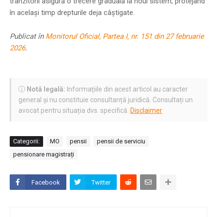
tranzitorii asigură o trecere graduală la noul sistem, protejând
în același timp drepturile deja câștigate.
Publicat în
Monitorul Oficial, Partea I, nr. 151 din 27 februarie
2026
.
ⓘ
Notă legală:
Informațiile din acest articol au caracter
general și nu constituie consultanță juridică. Consultați un
avocat pentru situația dvs. specifică.
Disclaimer
Categorii:
MO
pensii
pensii de serviciu
pensionare magistrați
Facebook
Twitter