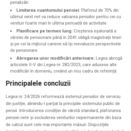
penalizări.
Limitarea cuantumului pensiei:
Plafonul de 70% din
ultimul venit net va reduce valoarea pensiilor pentru cei cu
venituri foarte mari în ultima perioadă de activitate.
Planificare pe termen lung:
Creșterea eșalonată a
vârstei de pensionare până în 2041 obligă magistrații tineri
și pe cei la mijlocul carierei să își reevalueze perspectivele
de pensionare.
Abrogarea unor modificări anterioare:
Legea abrogă
articolele II-V din Legea nr. 282/2023, care adusese alte
modificări în domeniu, creând un nou cadru de referință.
Principalele concluzii
Legea nr. 24/2026 reformează sistemul pensiilor de serviciu
din justiție, aliniindu-l parțial la principiile sistemului public de
pensii. Introducerea condiției de vârstă standard, plafonarea
pensiei nete și excluderea veniturilor nepermanente din baza
de calcul sunt cele mai importante măsuri. Dispozițiile