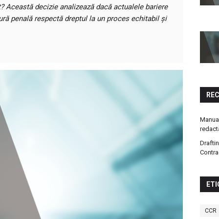
t? Această decizie analizează dacă actualele bariere
ră penală respectă dreptul la un proces echitabil și
RE
Manual
redact
Drafti
Contra
ETI
CCR