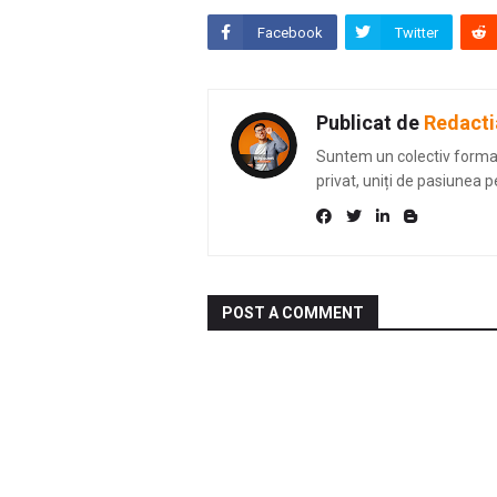
Facebook
Twitter
Publicat de
Redacti
Suntem un colectiv format 
privat, uniți de pasiunea p
POST A COMMENT