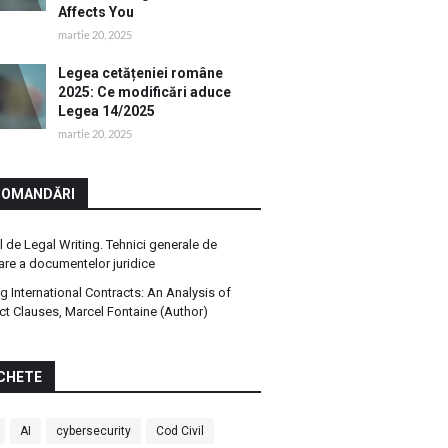
Affects You
martie 20, 2025
Legea cetățeniei române
2025: Ce modificări aduce
Legea 14/2025
martie 20, 2025
COMANDĂRI
 de Legal Writing. Tehnici generale de
are a documentelor juridice
ng International Contracts: An Analysis of
ct Clauses, Marcel Fontaine (Author)
CHETE
AI
cybersecurity
Cod Civil