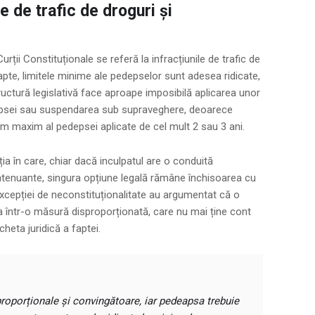
le de trafic de droguri și
rții Constituționale se referă la infracțiunile de trafic de
pte, limitele minime ale pedepselor sunt adesea ridicate,
ructură legislativă face aproape imposibilă aplicarea unor
psei sau suspendarea sub supraveghere, deoarece
 maxim al pedepsei aplicate de cel mult 2 sau 3 ani.
ția în care, chiar dacă inculpatul are o conduită
tenuante, singura opțiune legală rămâne închisoarea cu
excepției de neconstituționalitate au argumentat că o
a într-o măsură disproporționată, care nu mai ține cont
cheta juridică a faptei.
 proporționale și convingătoare, iar pedeapsa trebuie