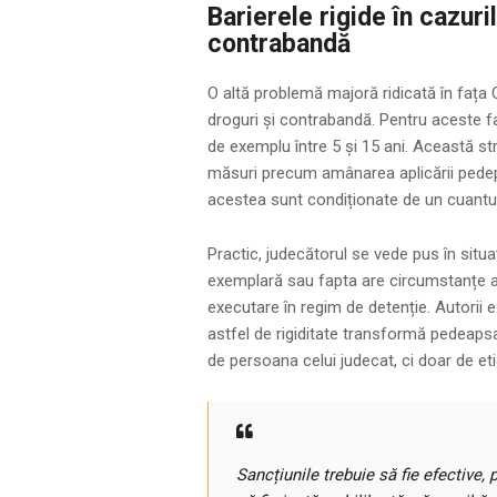
Barierele rigide în cazuri
contrabandă
O altă problemă majoră ridicată în fața Cu
droguri și contrabandă. Pentru aceste fa
de exemplu între 5 și 15 ani. Această st
măsuri precum amânarea aplicării pede
acestea sunt condiționate de un cuantum
Practic, judecătorul se vede pus în situa
exemplară sau fapta are circumstanțe a
executare în regim de detenție. Autorii 
astfel de rigiditate transformă pedeaps
de persoana celui judecat, ci doar de eti
Sancțiunile trebuie să fie efective,