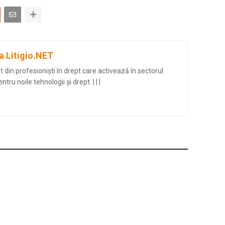
a Litigio.NET
din profesioniști în drept care activează în sectorul
entru noile tehnologii și drept.
|
|
|