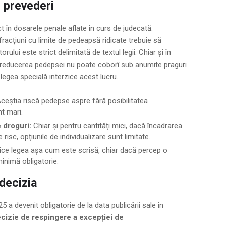
e prevederi
t în dosarele penale aflate în curs de judecată.
fracțiuni cu limite de pedeapsă ridicate trebuie să
lui este strict delimitată de textul legii. Chiar și în
reducerea pedepsei nu poate coborî sub anumite praguri
legea specială interzice acest lucru.
ceștia riscă pedepse aspre fără posibilitatea
nt mari.
 droguri:
Chiar și pentru cantități mici, dacă încadrarea
 risc, opțiunile de individualizare sunt limitate.
ice legea așa cum este scrisă, chiar dacă percep o
inimă obligatorie.
decizia
5 a devenit obligatorie de la data publicării sale în
ecizie de respingere a excepției de