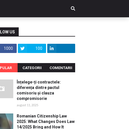
LOW US
1000
100
PULAR
CATEGORII
COMENTARII
Înțelege-ți contractele:
diferența dintre pactul
comisoriu și clauza
compromisorie
august 11, 2025
Romanian Citizenship Law
2025: What Changes Does Law
14/2025 Bring and How It