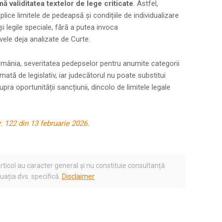
ă validitatea textelor de lege criticate
. Astfel,
lice limitele de pedeapsă și condițiile de individualizare
 legile speciale, fără a putea invoca
ele deja analizate de Curte.
România, severitatea pedepselor pentru anumite categorii
mată de legislativ, iar judecătorul nu poate substitui
pra oportunității sancțiunii, dincolo de limitele legale
nr. 122 din 13 februarie 2026
.
rticol au caracter general și nu constituie consultanță
tuația dvs. specifică.
Disclaimer