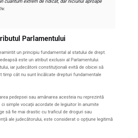
ă un cuantum extrem de ridicat, dar niciunul aproape
iv.
ributul Parlamentului
eamintit un principiu fundamental al statului de drept.
e pedeapsă este un atribut exclusiv al Parlamentului.
lui, iar judecătorii constituționali evită de obicei să
atât timp cât nu sunt încălcate drepturi fundamentale
icarea pedepsei sau amânarea acesteia nu reprezintă
, ci simple vocații acordate de legiuitor în anumite
ege să fie mai drastic cu traficul de droguri sau
nță ale judecătorului, este considerat o opțiune legitimă