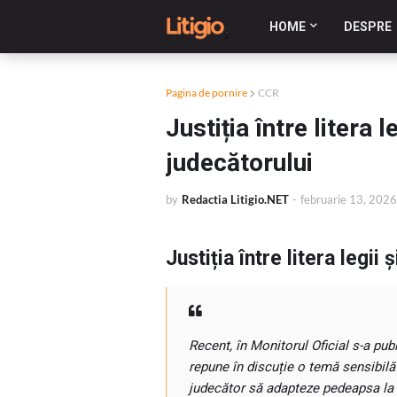
HOME
DESPRE
Pagina de pornire
CCR
Justiția între litera 
judecătorului
by
Redactia Litigio.NET
-
februarie 13, 2026
Justiția între litera legii
Recent, în Monitorul Oficial s-a pu
repune în discuție o temă sensibilă
judecător să adapteze pedeapsa la r