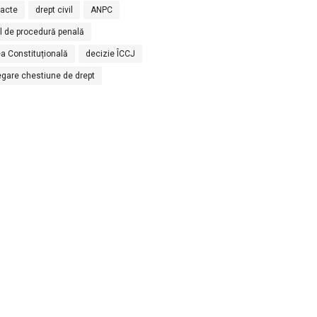
racte
drept civil
ANPC
l de procedură penală
a Constituțională
decizie ÎCCJ
egare chestiune de drept