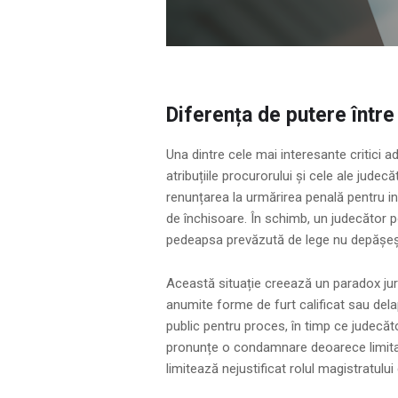
Diferența de putere între
Una dintre cele mai interesante critici a
atribuțiile procurorului și cele ale judec
renunțarea la urmărirea penală pentru i
de închisoare. În schimb, un judecător 
pedeapsa prevăzută de lege nu depășeșt
Această situație creează un paradox juri
anumite forme de furt calificat sau dela
public pentru proces, în timp ce judecăt
pronunțe o condamnare deoarece limita de
limitează nejustificat rolul magistratului 