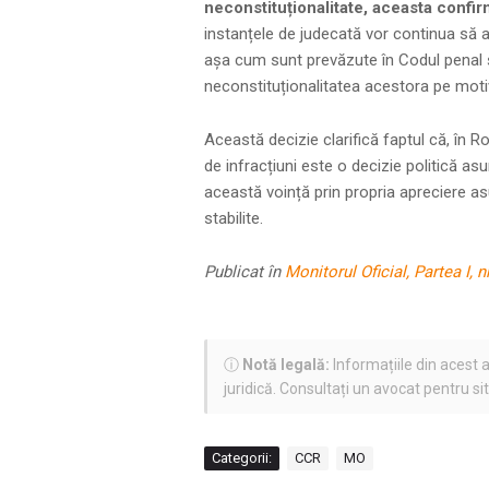
neconstituționalitate, aceasta confirm
instanțele de judecată vor continua să ap
așa cum sunt prevăzute în Codul penal și
neconstituționalitatea acestora pe motiv
Această decizie clarifică faptul că, în 
de infracțiuni este o decizie politică asu
această voință prin propria apreciere asu
stabilite.
Publicat în
Monitorul Oficial, Partea I, 
ⓘ
Notă legală:
Informațiile din acest a
juridică. Consultați un avocat pentru si
Categorii:
CCR
MO