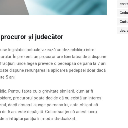
cont
Codu
Curte
dezl
 procuror și judecător
duse legislației actuale vizează un dezechilibru între
ătorului. În prezent, un procuror are libertatea de a dispune
nfracțiuni unde legea prevede o pedeapsă de până la 7 ani
poate dispune renunțarea la aplicarea pedepsei doar dacă
e 5 ani.
dic. Pentru fapte cu o gravitate similară, cum ar fi
pidare, procurorul poate decide că nu există un interes
orul, dacă dosarul ajunge pe masa lui, este obligat să
 5 ani este depășită. Criticii susțin că acest lucru
de a înfăptui justiția în mod individualizat.