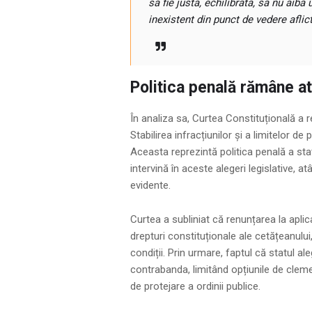
să fie justă, echilibrată, să nu aib
inexistent din punct de vedere aflict
Politica penală rămâne at
În analiza sa, Curtea Constituțională a r
Stabilirea infracțiunilor și a limitelor d
Aceasta reprezintă politica penală a statu
intervină în aceste alegeri legislative, 
evidente.
Curtea a subliniat că renunțarea la apl
drepturi constituționale ale cetățeanului
condiții. Prin urmare, faptul că statul al
contrabanda, limitând opțiunile de cleme
de protejare a ordinii publice.