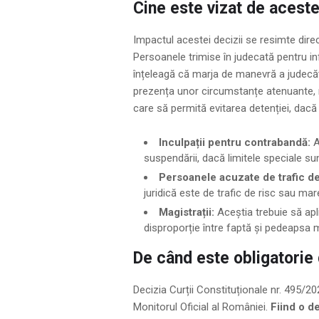
Cine este vizat de acest
Impactul acestei decizii se resimte direc
Persoanele trimise în judecată pentru in
înțeleagă că marja de manevră a judecătoru
prezența unor circumstanțe atenuante, 
care să permită evitarea detenției, dacă 
Inculpații pentru contrabandă:
A
suspendării, dacă limitele speciale su
Persoanele acuzate de trafic de
juridică este de trafic de risc sau mare
Magistrații:
Aceștia trebuie să apl
disproporție între faptă și pedeapsa m
De când este obligatorie 
Decizia Curții Constituționale nr. 495/202
Monitorul Oficial al României.
Fiind o d