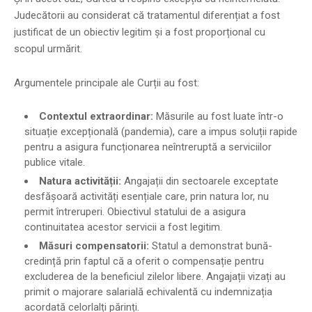
Judecătorii au considerat că tratamentul diferențiat a fost
justificat de un obiectiv legitim și a fost proporțional cu
scopul urmărit.
Argumentele principale ale Curții au fost:
Contextul extraordinar:
Măsurile au fost luate într-o
situație excepțională (pandemia), care a impus soluții rapide
pentru a asigura funcționarea neîntreruptă a serviciilor
publice vitale.
Natura activității:
Angajații din sectoarele exceptate
desfășoară activități esențiale care, prin natura lor, nu
permit întreruperi. Obiectivul statului de a asigura
continuitatea acestor servicii a fost legitim.
Măsuri compensatorii:
Statul a demonstrat bună-
credință prin faptul că a oferit o compensație pentru
excluderea de la beneficiul zilelor libere. Angajații vizați au
primit o majorare salarială echivalentă cu indemnizația
acordată celorlalți părinți.