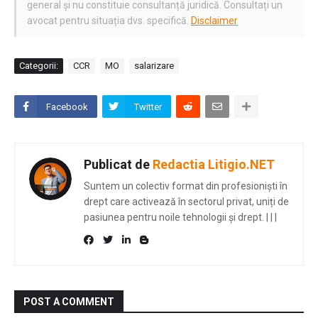
general și nu constituie consultanță juridică. Consultați un
avocat pentru situația dvs. specifică.
Disclaimer
Categorii:
CCR
MO
salarizare
Facebook
Twitter
Publicat de
Redactia Litigio.NET
Suntem un colectiv format din profesioniști în
drept care activează în sectorul privat, uniți de
pasiunea pentru noile tehnologii și drept.
|
|
|
POST A COMMENT