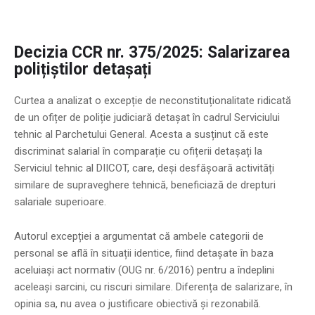
Decizia CCR nr. 375/2025: Salarizarea
polițiștilor detașați
Curtea a analizat o excepție de neconstituționalitate ridicată
de un ofițer de poliție judiciară detașat în cadrul Serviciului
tehnic al Parchetului General. Acesta a susținut că este
discriminat salarial în comparație cu ofițerii detașați la
Serviciul tehnic al DIICOT, care, deși desfășoară activități
similare de supraveghere tehnică, beneficiază de drepturi
salariale superioare.
Autorul excepției a argumentat că ambele categorii de
personal se află în situații identice, fiind detașate în baza
aceluiași act normativ (OUG nr. 6/2016) pentru a îndeplini
aceleași sarcini, cu riscuri similare. Diferența de salarizare, în
opinia sa, nu avea o justificare obiectivă și rezonabilă.