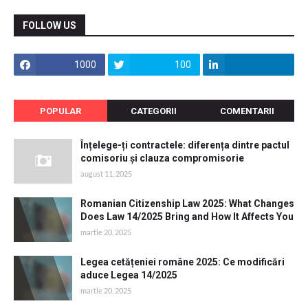
FOLLOW US
1000
100
POPULAR
CATEGORII
COMENTARII
Înțelege-ți contractele: diferența dintre pactul
comisoriu și clauza compromisorie
august 11, 2025
Romanian Citizenship Law 2025: What Changes
Does Law 14/2025 Bring and How It Affects You
martie 20, 2025
Legea cetățeniei române 2025: Ce modificări
aduce Legea 14/2025
martie 20, 2025