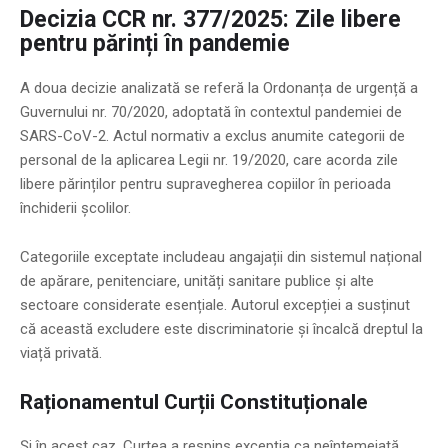
Decizia CCR nr. 377/2025: Zile libere
pentru părinți în pandemie
A doua decizie analizată se referă la Ordonanța de urgență a
Guvernului nr. 70/2020, adoptată în contextul pandemiei de
SARS-CoV-2. Actul normativ a exclus anumite categorii de
personal de la aplicarea Legii nr. 19/2020, care acorda zile
libere părinților pentru supravegherea copiilor în perioada
închiderii școlilor.
Categoriile exceptate includeau angajații din sistemul național
de apărare, penitenciare, unități sanitare publice și alte
sectoare considerate esențiale. Autorul excepției a susținut
că această excludere este discriminatorie și încalcă dreptul la
viață privată.
Raționamentul Curții Constituționale
Și în acest caz, Curtea a respins excepția ca neîntemeiată.