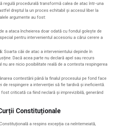
ă regulă procedurală transformă calea de atac într-una
 astfel dreptul la un proces echitabil și accesul liber la
ipalele argumente au fost:
 de a ataca încheierea doar odată cu fondul golește de
 special pentru intervenientul accesoriu a cărui cerere a
ă:
Soarta căii de atac a intervenientului depinde în
 susține. Dacă acea parte nu declară apel sau recurs
tul nu are nicio posibilitate reală de a contesta respingerea
area contestării până la finalul procesului pe fond face
 de respingere a intervenției să fie tardivă și ineficientă.
ost criticată ca fiind neclară și imprevizibilă, generând
Curții Constituționale
onstituțională a respins excepția ca neîntemeiată,