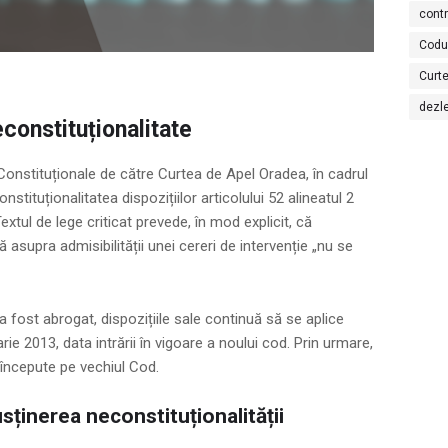
cont
Codu
Curte
dezl
constituționalitate
Constituționale de către Curtea de Apel Oradea, în cadrul
stituționalitatea dispozițiilor articolului 52 alineatul 2
extul de lege criticat prevede, în mod explicit, că
 asupra admisibilității unei cereri de intervenție „nu se
a fost abrogat, dispozițiile sale continuă să se aplice
ie 2013, data intrării în vigoare a noului cod. Prin urmare,
e începute pe vechiul Cod.
ținerea neconstituționalității