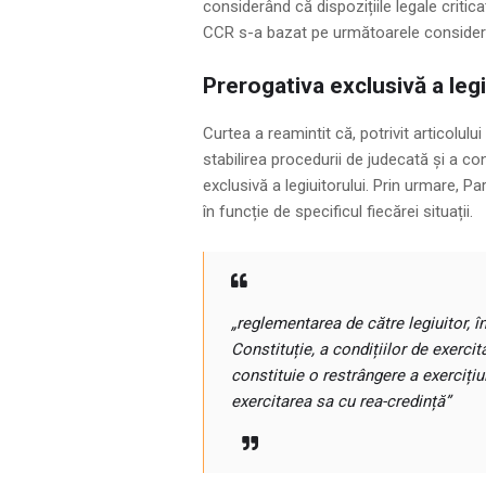
considerând că dispozițiile legale crit
CCR s-a bazat pe următoarele consider
Prerogativa exclusivă a legi
Curtea a reamintit că, potrivit articolului
stabilirea procedurii de judecată și a con
exclusivă a legiuitorului. Prin urmare, P
în funcție de specificul fiecărei situații.
„reglementarea de către legiuitor, î
Constituție, a condițiilor de exerci
constituie o restrângere a exercițiu
exercitarea sa cu rea-credință”