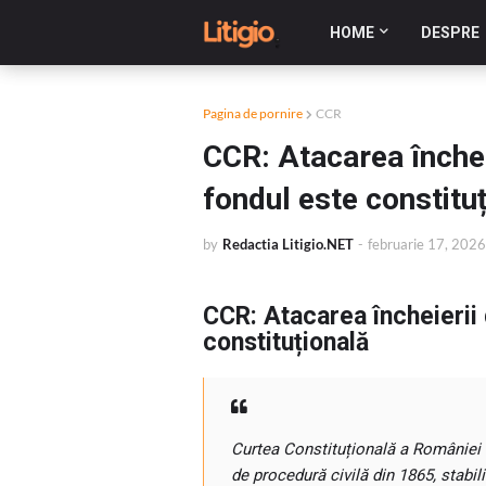
HOME
DESPRE
Pagina de pornire
CCR
CCR: Atacarea închei
fondul este constitu
by
Redactia Litigio.NET
-
februarie 17, 2026
CCR: Atacarea încheierii 
constituțională
Curtea Constituțională a României 
de procedură civilă din 1865, stabil