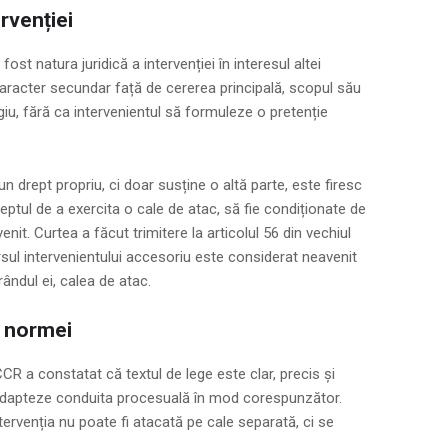
rvenției
st natura juridică a intervenției în interesul altei
racter secundar față de cererea principală, scopul său
litigiu, fără ca intervenientul să formuleze o pretenție
un drept propriu, ci doar susține o altă parte, este firesc
reptul de a exercita o cale de atac, să fie condiționate de
venit. Curtea a făcut trimitere la articolul 56 din vechiul
sul intervenientului accesoriu este considerat neavenit
rândul ei, calea de atac.
a normei
CCR a constatat că textul de lege este clar, precis și
își adapteze conduita procesuală în mod corespunzător.
tervenția nu poate fi atacată pe cale separată, ci se