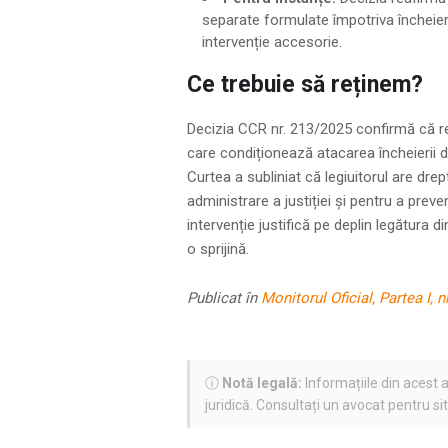
separate formulate împotriva încheieri
intervenție accesorie.
Ce trebuie să reținem?
Decizia CCR nr. 213/2025 confirmă că re
care condiționează atacarea încheierii d
Curtea a subliniat că legiuitorul are drep
administrare a justiției și pentru a preve
intervenție justifică pe deplin legătura d
o sprijină.
Publicat în
Monitorul Oficial, Partea I, 
ⓘ
Notă legală:
Informațiile din acest a
juridică. Consultați un avocat pentru si