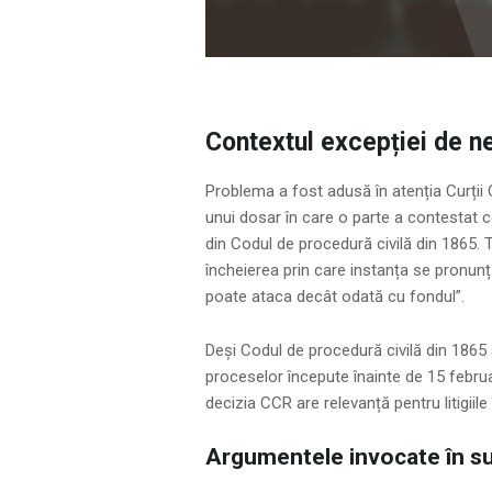
Contextul excepției de ne
Problema a fost adusă în atenția Curții 
unui dosar în care o parte a contestat con
din Codul de procedură civilă din 1865. T
încheierea prin care instanța se pronunță
poate ataca decât odată cu fondul”.
Deși Codul de procedură civilă din 1865 
proceselor începute înainte de 15 februar
decizia CCR are relevanță pentru litigiil
Argumentele invocate în sus