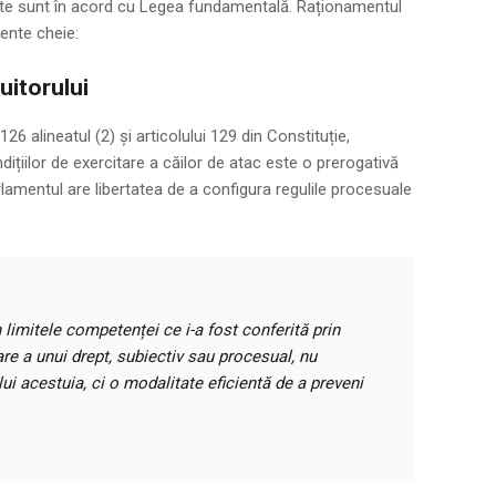
icate sunt în acord cu Legea fundamentală. Raționamentul
ente cheie:
uitorului
 126 alineatul (2) și articolului 129 din Constituție,
dițiilor de exercitare a căilor de atac este o prerogativă
arlamentul are libertatea de a configura regulile procesuale
n limitele competenței ce i-a fost conferită prin
tare a unui drept, subiectiv sau procesual, nu
lui acestuia, ci o modalitate eficientă de a preveni