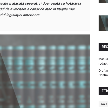
poate fi atacată separat, ci doar odată cu hotărârea
ul de exercitare a căilor de atac în litigiile mai
iul legislației anterioare.
RE
Manual
redact
Drafti
Contra
ETI
CCR