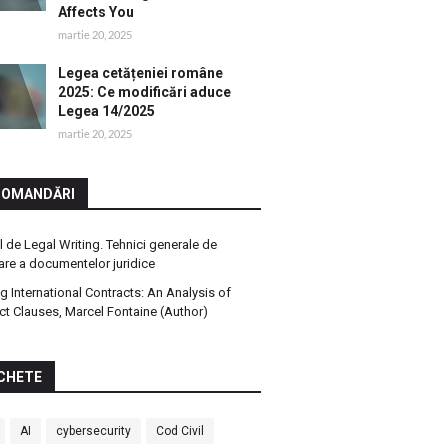
Affects You
martie 20, 2025
Legea cetățeniei române
2025: Ce modificări aduce
Legea 14/2025
martie 20, 2025
COMANDĂRI
 de Legal Writing. Tehnici generale de
are a documentelor juridice
ng International Contracts: An Analysis of
ct Clauses, Marcel Fontaine (Author)
CHETE
AI
cybersecurity
Cod Civil