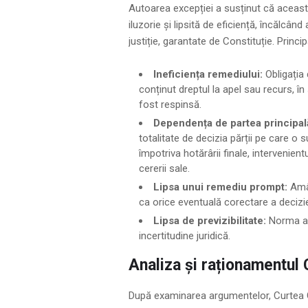
Autoarea excepției a susținut că aceast
iluzorie și lipsită de eficiență, încălcând
justiție, garantate de Constituție. Princ
Ineficiența remediului:
Obligația
conținut dreptul la apel sau recurs, în
fost respinsă.
Dependența de partea principal
totalitate de decizia părții pe care o
împotriva hotărârii finale, intervenien
cererii sale.
Lipsa unui remediu prompt:
Amân
ca orice eventuală corectare a deciziei
Lipsa de previzibilitate:
Norma a f
incertitudine juridică.
Analiza și raționamentul 
După examinarea argumentelor, Curtea C