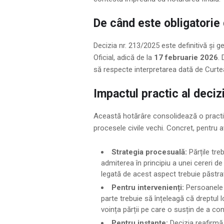
De când este obligatorie
Decizia nr. 213/2025 este definitivă și g
Oficial, adică de la
17 februarie 2026
.
să respecte interpretarea dată de Curte
Impactul practic al deciz
Această hotărâre consolidează o practică 
procesele civile vechi. Concret, pentru avo
Strategia procesuală:
Părțile tre
admiterea în principiu a unei cereri de
legată de acest aspect trebuie păstra
Pentru intervenienți:
Persoanele c
parte trebuie să înțeleagă că dreptul
voința părții pe care o susțin de a conti
Pentru instanțe:
Decizia reafirmă 