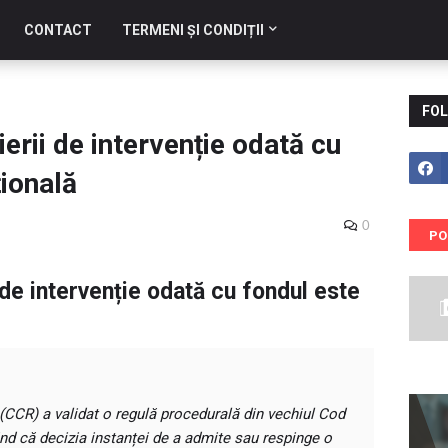
CONTACT
TERMENI ȘI CONDIȚII
FOL
erii de intervenție odată cu
țională
0
PO
de intervenție odată cu fondul este
(CCR) a validat o regulă procedurală din vechiul Cod
ind că decizia instanței de a admite sau respinge o