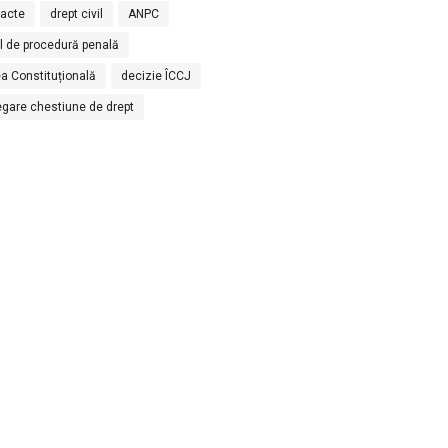
racte
drept civil
ANPC
l de procedură penală
a Constituțională
decizie ÎCCJ
egare chestiune de drept