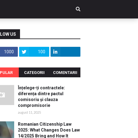
LOW US
1000
100
PULAR
CATEGORII
COMENTARII
Înțelege-ți contractele:
diferența dintre pactul
comisoriu și clauza
compromisorie
august 11, 2025
Romanian Citizenship Law
2025: What Changes Does Law
14/2025 Bring and How It