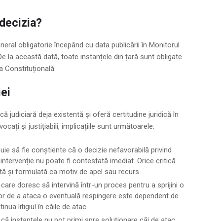
 decizia?
eneral obligatorie începând cu data publicării în Monitorul
 De la această dată, toate instanțele din țară sunt obligate
a Constituțională.
iei
judiciară deja existentă și oferă certitudine juridică în
cați și justițiabili, implicațiile sunt următoarele:
buie să fie conștiente că o decizie nefavorabilă privind
 intervenție nu poate fi contestată imediat. Orice critică
tă și formulată ca motiv de apel sau recurs.
are doresc să intervină într-un proces pentru a sprijini o
 lor de a ataca o eventuală respingere este dependent de
nua litigiul în căile de atac.
că instanțele nu pot primi spre soluționare căi de atac