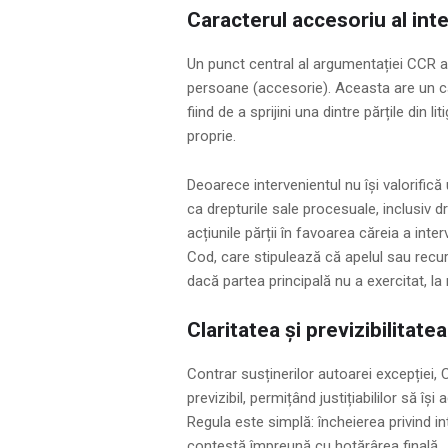
Caracterul accesoriu al inte
Un punct central al argumentației CCR a fo
persoane (accesorie). Aceasta are un ca
fiind de a sprijini una dintre părțile din 
proprie.
Deoarece intervenientul nu își valorifică 
ca drepturile sale procesuale, inclusiv d
acțiunile părții în favoarea căreia a inter
Cod, care stipulează că apelul sau recur
dacă partea principală nu a exercitat, la 
Claritatea și previzibilitate
Contrar susținerilor autoarei excepției, 
previzibil, permițând justițiabililor să 
Regula este simplă: încheierea privind in
contestă împreună cu hotărârea finală.