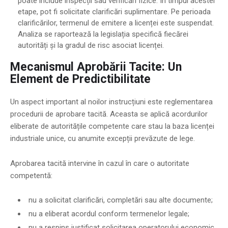
poate include inspecții sau verificări fizice. În timpul acestei
etape, pot fi solicitate clarificări suplimentare. Pe perioada
clarificărilor, termenul de emitere a licenței este suspendat.
Analiza se raportează la legislația specifică fiecărei
autorități și la gradul de risc asociat licenței.
Mecanismul Aprobării Tacite: Un
Element de Predictibilitate
Un aspect important al noilor instrucțiuni este reglementarea
procedurii de aprobare tacită. Aceasta se aplică acordurilor
eliberate de autoritățile competente care stau la baza licenței
industriale unice, cu anumite excepții prevăzute de lege.
Aprobarea tacită intervine în cazul în care o autoritate
competentă:
nu a solicitat clarificări, completări sau alte documente;
nu a eliberat acordul conform termenelor legale;
nu a respins justificat solicitarea operatorului economic.