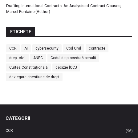
Drafting International Contracts: An Analysis of Contract Clauses,
Marcel Fontaine (Author)
ETICHETE
CCR
AI
cybersecurity
Cod Civil
contracte
drept civil
ANPC
Codul de procedură penală
Curtea Constituțională
decizie ÎCCJ
dezlegare chestiune de drept
CATEGORII
CCR
(96)