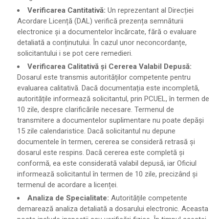
Verificarea Cantitativă:
Un reprezentant al Direcției
Acordare Licență (DAL) verifică prezența semnăturii
electronice și a documentelor încărcate, fără o evaluare
detaliată a conținutului. În cazul unor neconcordanțe,
solicitantului i se pot cere remedieri.
Verificarea Calitativă și Cererea Valabil Depusă:
Dosarul este transmis autorităților competente pentru
evaluarea calitativă. Dacă documentația este incompletă,
autoritățile informează solicitantul, prin PCUEL, în termen de
10 zile, despre clarificările necesare. Termenul de
transmitere a documentelor suplimentare nu poate depăși
15 zile calendaristice. Dacă solicitantul nu depune
documentele în termen, cererea se consideră retrasă și
dosarul este respins. Dacă cererea este completă și
conformă, ea este considerată valabil depusă, iar Oficiul
informează solicitantul în termen de 10 zile, precizând și
termenul de acordare a licenței.
Analiza de Specialitate:
Autoritățile competente
demarează analiza detaliată a dosarului electronic. Aceasta