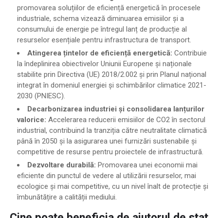
promovarea soluțiilor de eficiență energetică în procesele
industriale, schema vizează diminuarea emisiilor și a
consumului de energie pe întregul lanț de producție al
resurselor esențiale pentru infrastructura de transport.
Atingerea țintelor de eficiență energetică:
Contribuie
la îndeplinirea obiectivelor Uniunii Europene și naționale
stabilite prin Directiva (UE) 2018/2.002 și prin Planul național
integrat în domeniul energiei și schimbărilor climatice 2021-
2030 (PNIESC).
Decarbonizarea industriei și consolidarea lanțurilor
valorice:
Accelerarea reducerii emisiilor de CO2 în sectorul
industrial, contribuind la tranziția către neutralitate climatică
până în 2050 și la asigurarea unei furnizări sustenabile și
competitive de resurse pentru proiectele de infrastructură.
Dezvoltare durabilă:
Promovarea unei economii mai
eficiente din punctul de vedere al utilizării resurselor, mai
ecologice și mai competitive, cu un nivel înalt de protecție și
îmbunătățire a calității mediului.
Cine poate beneficia de ajutorul de stat