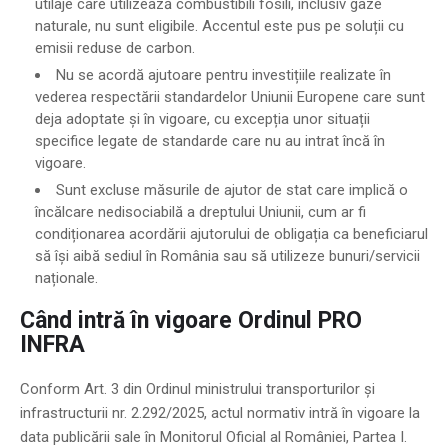
utilaje care utilizează combustibili fosili, inclusiv gaze
naturale, nu sunt eligibile. Accentul este pus pe soluții cu
emisii reduse de carbon.
Nu se acordă ajutoare pentru investițiile realizate în
vederea respectării standardelor Uniunii Europene care sunt
deja adoptate și în vigoare, cu excepția unor situații
specifice legate de standarde care nu au intrat încă în
vigoare.
Sunt excluse măsurile de ajutor de stat care implică o
încălcare nedisociabilă a dreptului Uniunii, cum ar fi
condiționarea acordării ajutorului de obligația ca beneficiarul
să își aibă sediul în România sau să utilizeze bunuri/servicii
naționale.
Când intră în vigoare Ordinul PRO
INFRA
Conform Art. 3 din Ordinul ministrului transporturilor și
infrastructurii nr. 2.292/2025, actul normativ intră în vigoare la
data publicării sale în Monitorul Oficial al României, Partea I.