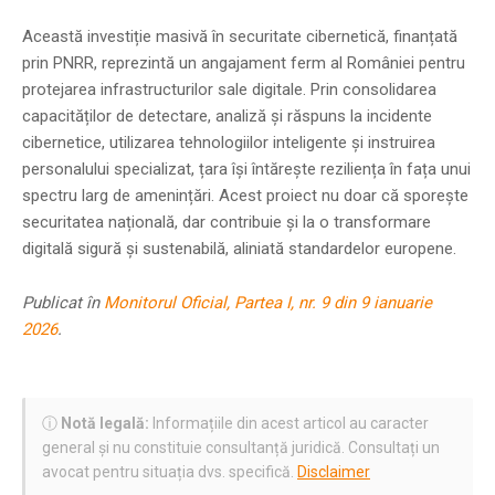
Această investiție masivă în securitate cibernetică, finanțată
prin PNRR, reprezintă un angajament ferm al României pentru
protejarea infrastructurilor sale digitale. Prin consolidarea
capacităților de detectare, analiză și răspuns la incidente
cibernetice, utilizarea tehnologiilor inteligente și instruirea
personalului specializat, țara își întărește reziliența în fața unui
spectru larg de amenințări. Acest proiect nu doar că sporește
securitatea națională, dar contribuie și la o transformare
digitală sigură și sustenabilă, aliniată standardelor europene.
Publicat în
Monitorul Oficial, Partea I, nr. 9 din 9 ianuarie
2026
.
ⓘ
Notă legală:
Informațiile din acest articol au caracter
general și nu constituie consultanță juridică. Consultați un
avocat pentru situația dvs. specifică.
Disclaimer