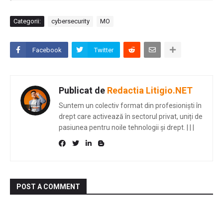
Categorii:
cybersecurity
MO
Facebook
Twitter
Publicat de
Redactia Litigio.NET
Suntem un colectiv format din profesioniști în
drept care activează în sectorul privat, uniți de
pasiunea pentru noile tehnologii și drept.
|
|
|
POST A COMMENT