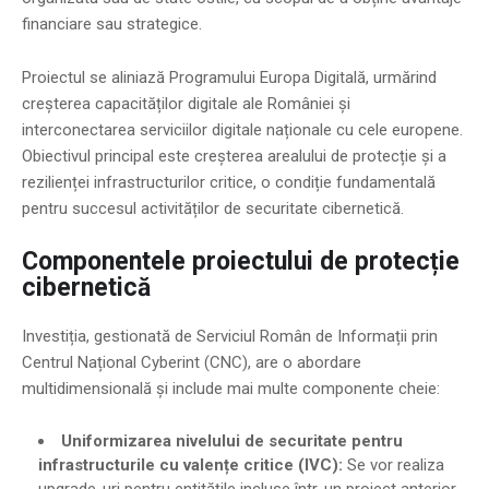
financiare sau strategice.
Proiectul se aliniază Programului Europa Digitală, urmărind
creșterea capacităților digitale ale României și
interconectarea serviciilor digitale naționale cu cele europene.
Obiectivul principal este creșterea arealului de protecție și a
rezilienței infrastructurilor critice, o condiție fundamentală
pentru succesul activităților de securitate cibernetică.
Componentele proiectului de protecție
cibernetică
Investiția, gestionată de Serviciul Român de Informații prin
Centrul Național Cyberint (CNC), are o abordare
multidimensională și include mai multe componente cheie:
Uniformizarea nivelului de securitate pentru
infrastructurile cu valențe critice (IVC):
Se vor realiza
upgrade-uri pentru entitățile incluse într-un proiect anterior