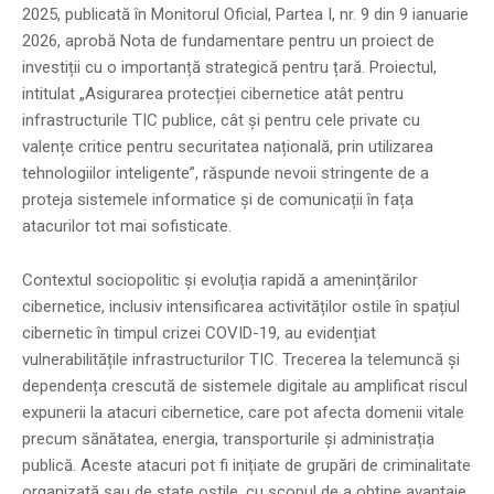
2025, publicată în Monitorul Oficial, Partea I, nr. 9 din 9 ianuarie
2026, aprobă Nota de fundamentare pentru un proiect de
investiții cu o importanță strategică pentru țară. Proiectul,
intitulat „Asigurarea protecției cibernetice atât pentru
infrastructurile TIC publice, cât și pentru cele private cu
valențe critice pentru securitatea națională, prin utilizarea
tehnologiilor inteligente”, răspunde nevoii stringente de a
proteja sistemele informatice și de comunicații în fața
atacurilor tot mai sofisticate.
Contextul sociopolitic și evoluția rapidă a amenințărilor
cibernetice, inclusiv intensificarea activităților ostile în spațiul
cibernetic în timpul crizei COVID-19, au evidențiat
vulnerabilitățile infrastructurilor TIC. Trecerea la telemuncă și
dependența crescută de sistemele digitale au amplificat riscul
expunerii la atacuri cibernetice, care pot afecta domenii vitale
precum sănătatea, energia, transporturile și administrația
publică. Aceste atacuri pot fi inițiate de grupări de criminalitate
organizată sau de state ostile, cu scopul de a obține avantaje