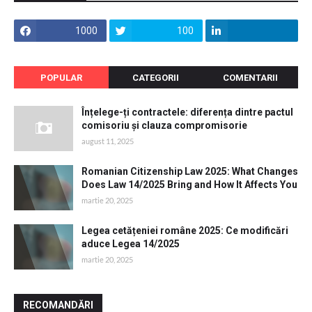
1000
100
POPULAR
CATEGORII
COMENTARII
Înțelege-ți contractele: diferența dintre pactul
comisoriu și clauza compromisorie
august 11, 2025
Romanian Citizenship Law 2025: What Changes
Does Law 14/2025 Bring and How It Affects You
martie 20, 2025
Legea cetățeniei române 2025: Ce modificări
aduce Legea 14/2025
martie 20, 2025
RECOMANDĂRI