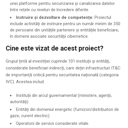
unei platforme pentru securizarea și canalizarea datelor
între rețele cu niveluri de încredere diferite.
Instruire și dezvoltare de competențe:
Proiectul
include activități de instruire pentru un număr minim de 350
de persoane din unitățile partenere și entitățile beneficiare,
în domenii asociate securității cibernetice.
Cine este vizat de acest proiect?
Grupul țintă al investiției cuprinde 101 instituții și entități,
considerate beneficiari indirecți, care dețin infrastructuri IT&C
de importanță critică pentru securitatea națională (categoria
IVC). Acestea includ:
Instituții din arcul guvernamental (ministere, agenții,
autorități).
Entități din domeniul energetic (furnizori/distribuitori de
gaze, curent electric).
Operatorii de servicii considerate vitale.