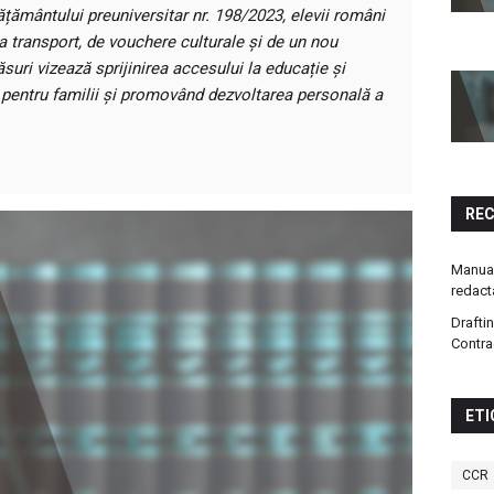
ământului preuniversitar nr. 198/2023, elevii români
la transport, de vouchere culturale și de un nou
uri vizează sprijinirea accesului la educație și
 pentru familii și promovând dezvoltarea personală a
RE
Manual
redact
Drafti
Contra
ETI
CCR