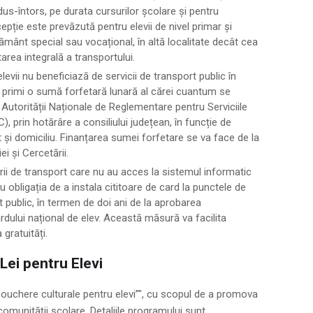
dus-întors, pe durata cursurilor școlare și pentru
epție este prevăzută pentru elevii de nivel primar și
țământ special sau vocațional, în altă localitate decât cea
area integrală a transportului.
levii nu beneficiază de servicii de transport public în
r primi o sumă forfetară lunară al cărei cuantum se
 Autorității Naționale de Reglementare pentru Serviciile
, prin hotărâre a consiliului județean, în funcție de
 și domiciliu. Finanțarea sumei forfetare se va face de la
ei și Cercetării.
ii de transport care nu au acces la sistemul informatic
au obligația de a instala cititoare de card la punctele de
 public, în termen de doi ani de la aprobarea
rdului național de elev. Această măsură va facilita
 gratuități.
Lei pentru Elevi
Vouchere culturale pentru elevi”", cu scopul de a promova
 comunității școlare. Detaliile programului sunt