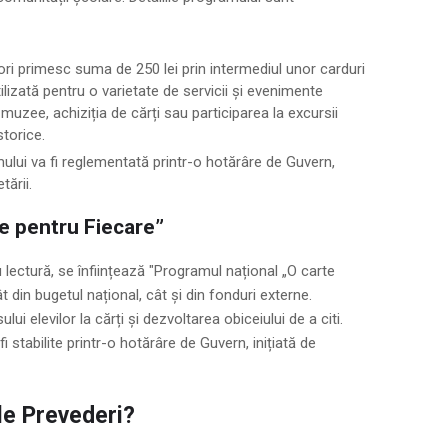
tori primesc suma de 250 lei prin intermediul unor carduri
ilizată pentru o varietate de servicii și evenimente
n muzee, achiziția de cărți sau participarea la excursii
storice.
lui va fi reglementată printr-o hotărâre de Guvern,
tării.
e pentru Fiecare”
u lectură, se înființează "Programul național „O carte
ât din bugetul național, cât și din fonduri externe.
ui elevilor la cărți și dezvoltarea obiceiului de a citi.
i stabilite printr-o hotărâre de Guvern, inițiată de
le Prevederi?