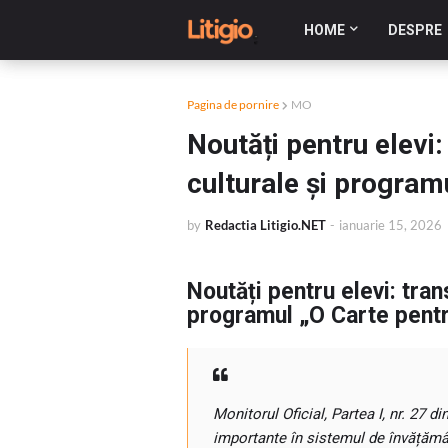
HOME
DESPRE
Pagina de pornire
MO
Noutăți pentru elevi:
culturale și program
by
Redactia Litigio.NET
-
ianuarie 15, 2026
Noutăți pentru elevi: tran
programul „O Carte pentr
Monitorul Oficial, Partea I, nr. 27 d
importante în sistemul de învățămân