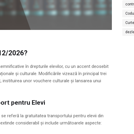
cont
Codu
Curte
dezl
 12/2026?
mnificative în drepturile elevilor, cu un accent deosebit
ionale și culturale. Modificările vizează în principal trei
rt, instituirea unor vouchere culturale și lansarea unui
.
port pentru Elevi
se referă la gratuitatea transportului pentru elevii din
 extinde considerabil și include următoarele aspecte: