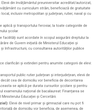
:
Elevii din învățământul preuniversitar acreditat/autorizat,
e învățământ cu curriculum străin, beneficiază de gratuitate
 local, inclusiv metropolitan și județean, rutier, naval și cu
 aplică și transportului feroviar, la toate categoriile de
nului școlar.
 facilități sunt acordate în scopul asigurării dreptului la
tărâre de Guvern inițiată de Ministerul Educației și
 și Infrastructurii, cu consultarea autorităților publice
e clarificări și extinderi pentru anumite categorii de elevi:
ansportul public rutier județean și interjudețean, elevii de
tate decât cea de domiciliu vor beneficia de decontarea
 Aceasta se aplică pe durata cursurilor școlare și pentru
rul examenului național de bacalaureat. Finanțarea se
 Ministerului Educației și Cercetării.
zial):
Elevii de nivel primar și gimnazial care nu pot fi
eritorială de domiciliu vor beneficia, de asemenea, de