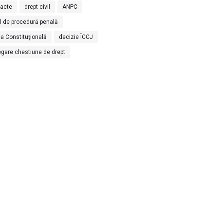
racte
drept civil
ANPC
l de procedură penală
a Constituțională
decizie ÎCCJ
egare chestiune de drept