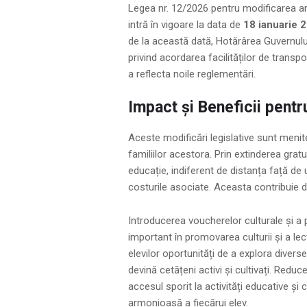
Legea nr. 12/2026 pentru modificarea ar
intră în vigoare la data de
18 ianuarie 
de la această dată, Hotărârea Guvernul
privind acordarea facilităților de transp
a reflecta noile reglementări.
Impact și Beneficii pent
Aceste modificări legislative sunt menite
familiilor acestora. Prin extinderea gratu
educație, indiferent de distanța față de
costurile asociate. Aceasta contribuie di
Introducerea voucherelor culturale și a
important în promovarea culturii și a lect
elevilor oportunități de a explora divers
devină cetățeni activi și cultivați. Reduce
accesul sporit la activități educative și
armonioasă a fiecărui elev.