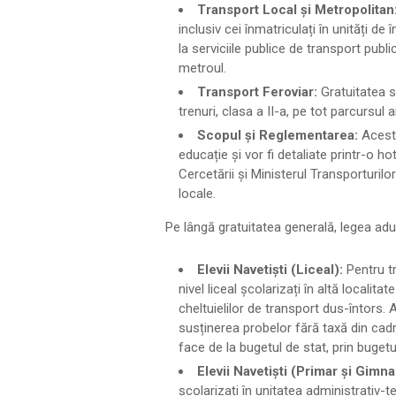
Transport Local și Metropolitan
inclusiv cei înmatriculați în unități d
la serviciile publice de transport public
metroul.
Transport Feroviar:
Gratuitatea se
trenuri, clasa a II-a, pe tot parcursul a
Scopul și Reglementarea:
Aceste
educație și vor fi detaliate printr-o ho
Cercetării și Ministerul Transporturilor
locale.
Pe lângă gratuitatea generală, legea aduc
Elevii Navetiști (Liceal):
Pentru tr
nivel liceal școlarizați în altă locali
cheltuielilor de transport dus-întors.
susținerea probelor fără taxă din cad
face de la bugetul de stat, prin bugetul
Elevii Navetiști (Primar și Gimna
școlarizați în unitatea administrativ-t