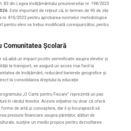
t. 83 din Legea învățământului preuniversitar nr. 198/2023
2026
. Este important de reținut că, în termen de 90 de zile
ui nr. 810/2023 pentru aprobarea normelor metodologice
ort pentru elevi va trebui modificată corespunzător, pentru
ru Comunitatea Școlară
 să aibă un impact pozitiv semnificativ asupra elevilor și
ității la transport, se asigură un acces mai facil la
 unitatea de învățământ, reducând barierele geografice și
rect la consolidarea dreptului la educație.
 programului „O Carte pentru Fiecare” reprezintă un pas
urii în rândul tinerilor. Aceste inițiative nu doar că oferă
e forme de artă și cunoaștere, dar îi și încurajează să
rea presiunii financiare asupra părinților, alături de
 culturale, susține un mediu propice pentru dezvoltarea