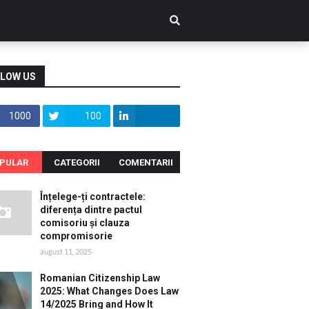
LOW US
1000
100
PULAR
CATEGORII
COMENTARII
Înțelege-ți contractele:
diferența dintre pactul
comisoriu și clauza
compromisorie
august 11, 2025
Romanian Citizenship Law
2025: What Changes Does Law
14/2025 Bring and How It