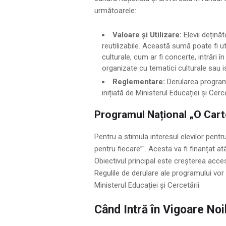
următoarele:
Valoare și Utilizare:
Elevii dețină
reutilizabile. Această sumă poate fi ut
culturale, cum ar fi concerte, intrări î
organizate cu tematici culturale sau i
Reglementare:
Derularea programu
inițiată de Ministerul Educației și Cerce
Programul Național „O Cart
Pentru a stimula interesul elevilor pentr
pentru fiecare”". Acesta va fi finanțat at
Obiectivul principal este creșterea accesul
Regulile de derulare ale programului vor f
Ministerul Educației și Cercetării.
Când Intră în Vigoare Noi