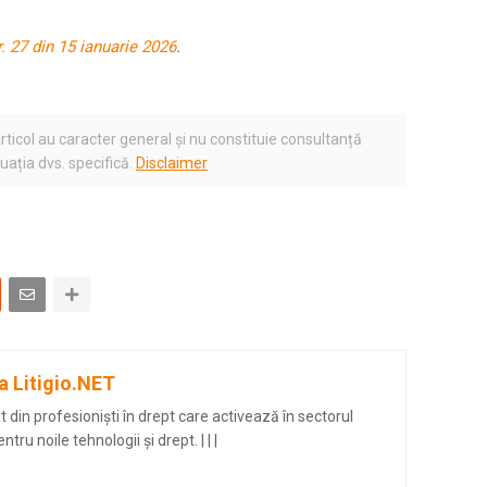
r. 27 din 15 ianuarie 2026
.
rticol au caracter general și nu constituie consultanță
tuația dvs. specifică.
Disclaimer
a Litigio.NET
din profesioniști în drept care activează în sectorul
entru noile tehnologii și drept.
|
|
|