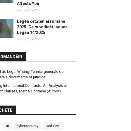
Affects You
martie 20, 2025
Legea cetățeniei române
2025: Ce modificări aduce
Legea 14/2025
martie 20, 2025
COMANDĂRI
 de Legal Writing. Tehnici generale de
are a documentelor juridice
ng International Contracts: An Analysis of
ct Clauses, Marcel Fontaine (Author)
CHETE
AI
cybersecurity
Cod Civil