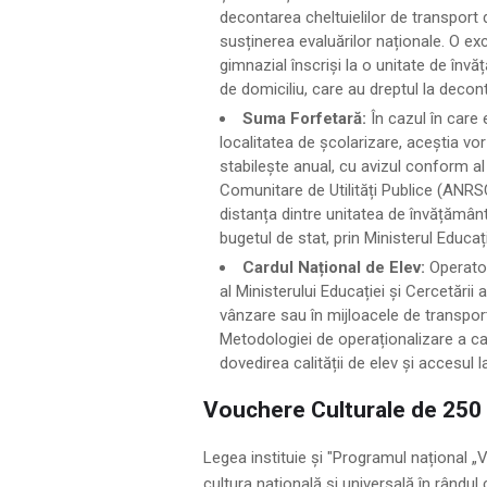
decontarea cheltuielilor de transport 
susținerea evaluărilor naționale. O exc
gimnazial înscriși la o unitate de învă
de domiciliu, care au dreptul la decont
Suma Forfetară:
În cazul în care e
localitatea de școlarizare, aceștia vo
stabilește anual, cu avizul conform al
Comunitare de Utilități Publice (ANRSC)
distanța dintre unitatea de învățământ
bugetul de stat, prin Ministerul Educați
Cardul Național de Elev:
Operator
al Ministerului Educației și Cercetării 
vânzare sau în mijloacele de transport
Metodologiei de operaționalizare a ca
dovedirea calității de elev și accesul la
Vouchere Culturale de 250 
Legea instituie și "Programul național „
cultura națională și universală în rândul