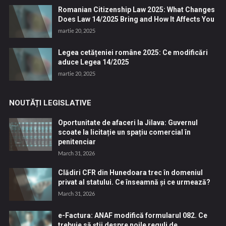
Romanian Citizenship Law 2025: What Changes
Does Law 14/2025 Bring and How It Affects You
martie 20, 2025
Legea cetățeniei române 2025: Ce modificări
aduce Legea 14/2025
martie 20, 2025
NOUTĂȚI LEGISLATIVE
Oportunitate de afaceri la Jilava: Guvernul
scoate la licitație un spațiu comercial în
penitenciar
March 31, 2026
Clădiri CFR din Hunedoara trec în domeniul
privat al statului. Ce înseamnă și ce urmează?
March 31, 2026
e-Factura: ANAF modifică formularul 082. Ce
trebuie să știi despre noile reguli de