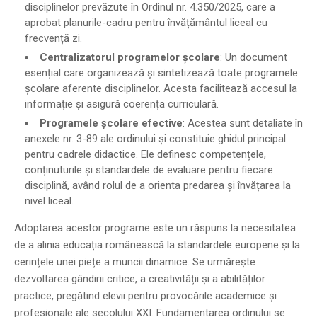
disciplinelor prevăzute în Ordinul nr. 4.350/2025, care a
aprobat planurile-cadru pentru învățământul liceal cu
frecvență zi.
Centralizatorul programelor școlare
: Un document
esențial care organizează și sintetizează toate programele
școlare aferente disciplinelor. Acesta facilitează accesul la
informație și asigură coerența curriculară.
Programele școlare efective
: Acestea sunt detaliate în
anexele nr. 3-89 ale ordinului și constituie ghidul principal
pentru cadrele didactice. Ele definesc competențele,
conținuturile și standardele de evaluare pentru fiecare
disciplină, având rolul de a orienta predarea și învățarea la
nivel liceal.
Adoptarea acestor programe este un răspuns la necesitatea
de a alinia educația românească la standardele europene și la
cerințele unei piețe a muncii dinamice. Se urmărește
dezvoltarea gândirii critice, a creativității și a abilităților
practice, pregătind elevii pentru provocările academice și
profesionale ale secolului XXI. Fundamentarea ordinului se