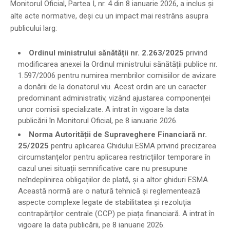
Monitorul Oficial, Partea I, nr. 4 din 8 ianuarie 2026, a inclus și
alte acte normative, deși cu un impact mai restrâns asupra
publicului larg:
Ordinul ministrului sănătății nr. 2.263/2025
privind
modificarea anexei la Ordinul ministrului sănătății publice nr.
1.597/2006 pentru numirea membrilor comisiilor de avizare
a donării de la donatorul viu. Acest ordin are un caracter
predominant administrativ, vizând ajustarea componenței
unor comisii specializate. A intrat în vigoare la data
publicării în Monitorul Oficial, pe 8 ianuarie 2026.
Norma Autorității de Supraveghere Financiară nr.
25/2025
pentru aplicarea Ghidului ESMA privind precizarea
circumstanțelor pentru aplicarea restricțiilor temporare în
cazul unei situații semnificative care nu presupune
neîndeplinirea obligațiilor de plată, și a altor ghiduri ESMA.
Această normă are o natură tehnică și reglementează
aspecte complexe legate de stabilitatea și rezoluția
contrapărților centrale (CCP) pe piața financiară. A intrat în
vigoare la data publicării, pe 8 ianuarie 2026.