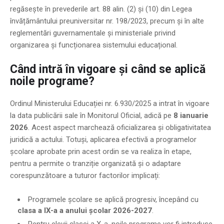
regăsește în prevederile art. 88 alin. (2) și (10) din Legea
învățământului preuniversitar nr. 198/2023, precum și în alte
reglementări guvernamentale și ministeriale privind
organizarea și funcționarea sistemului educațional.
Când intră în vigoare și când se aplică
noile programe?
Ordinul Ministerului Educației nr. 6.930/2025 a intrat în vigoare
la data publicării sale în Monitorul Oficial, adică pe
8 ianuarie
2026
. Acest aspect marchează oficializarea și obligativitatea
juridică a actului. Totuși, aplicarea efectivă a programelor
școlare aprobate prin acest ordin se va realiza în etape,
pentru a permite o tranziție organizată și o adaptare
corespunzătoare a tuturor factorilor implicați:
Programele școlare se aplică progresiv, începând cu
clasa a IX-a a anului școlar 2026-2027
.
Pentru elevii clasei a X-a, noile programe vor fi introduse