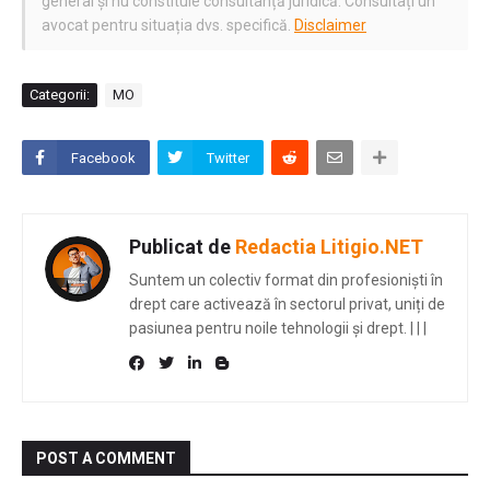
general și nu constituie consultanță juridică. Consultați un
avocat pentru situația dvs. specifică.
Disclaimer
Categorii:
MO
Facebook
Twitter
Publicat de
Redactia Litigio.NET
Suntem un colectiv format din profesioniști în
drept care activează în sectorul privat, uniți de
pasiunea pentru noile tehnologii și drept.
|
|
|
POST A COMMENT