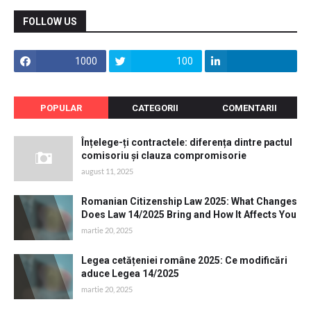
FOLLOW US
1000
100
POPULAR
CATEGORII
COMENTARII
Înțelege-ți contractele: diferența dintre pactul
comisoriu și clauza compromisorie
august 11, 2025
Romanian Citizenship Law 2025: What Changes
Does Law 14/2025 Bring and How It Affects You
martie 20, 2025
Legea cetățeniei române 2025: Ce modificări
aduce Legea 14/2025
martie 20, 2025