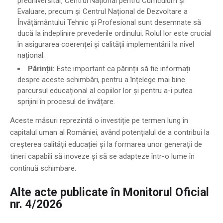
preuniversitar, Centrul Național pentru Curriculum și
Evaluare, precum și Centrul Național de Dezvoltare a
Învățământului Tehnic și Profesional sunt desemnate să
ducă la îndeplinire prevederile ordinului. Rolul lor este crucial
în asigurarea coerenței și calității implementării la nivel
național.
Părinții:
Este important ca părinții să fie informați
despre aceste schimbări, pentru a înțelege mai bine
parcursul educațional al copiilor lor și pentru a-i putea
sprijini în procesul de învățare.
Aceste măsuri reprezintă o investiție pe termen lung în
capitalul uman al României, având potențialul de a contribui la
creșterea calității educației și la formarea unor generații de
tineri capabili să inoveze și să se adapteze într-o lume în
continuă schimbare.
Alte acte publicate în Monitorul Oficial
nr. 4/2026