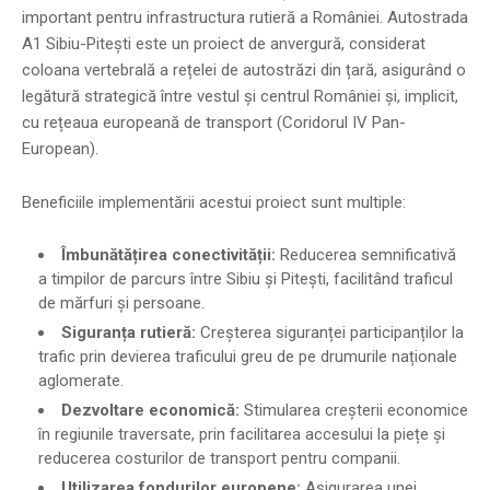
important pentru infrastructura rutieră a României. Autostrada
A1 Sibiu-Pitești este un proiect de anvergură, considerat
coloana vertebrală a rețelei de autostrăzi din țară, asigurând o
legătură strategică între vestul și centrul României și, implicit,
cu rețeaua europeană de transport (Coridorul IV Pan-
European).
Beneficiile implementării acestui proiect sunt multiple:
Îmbunătățirea conectivității:
Reducerea semnificativă
a timpilor de parcurs între Sibiu și Pitești, facilitând traficul
de mărfuri și persoane.
Siguranța rutieră:
Creșterea siguranței participanților la
trafic prin devierea traficului greu de pe drumurile naționale
aglomerate.
Dezvoltare economică:
Stimularea creșterii economice
în regiunile traversate, prin facilitarea accesului la piețe și
reducerea costurilor de transport pentru companii.
Utilizarea fondurilor europene:
Asigurarea unei