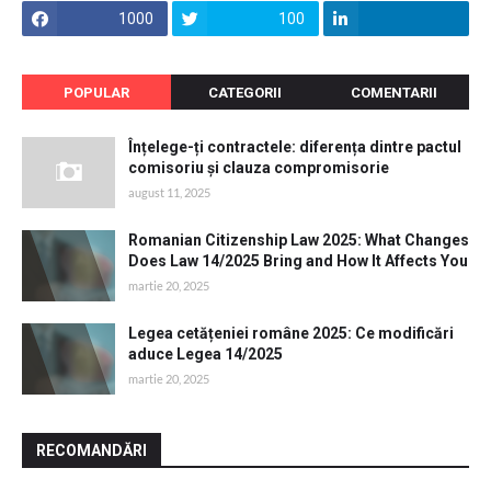
1000
100
POPULAR
CATEGORII
COMENTARII
Înțelege-ți contractele: diferența dintre pactul
comisoriu și clauza compromisorie
august 11, 2025
Romanian Citizenship Law 2025: What Changes
Does Law 14/2025 Bring and How It Affects You
martie 20, 2025
Legea cetățeniei române 2025: Ce modificări
aduce Legea 14/2025
martie 20, 2025
RECOMANDĂRI