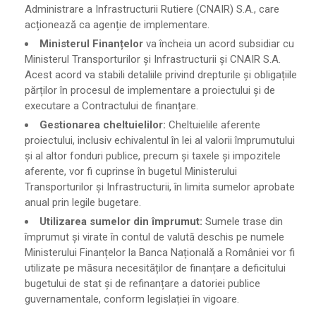
Administrare a Infrastructurii Rutiere (CNAIR) S.A., care
acționează ca agenție de implementare.
Ministerul Finanțelor
va încheia un acord subsidiar cu
Ministerul Transporturilor și Infrastructurii și CNAIR S.A.
Acest acord va stabili detaliile privind drepturile și obligațiile
părților în procesul de implementare a proiectului și de
executare a Contractului de finanțare.
Gestionarea cheltuielilor:
Cheltuielile aferente
proiectului, inclusiv echivalentul în lei al valorii împrumutului
și al altor fonduri publice, precum și taxele și impozitele
aferente, vor fi cuprinse în bugetul Ministerului
Transporturilor și Infrastructurii, în limita sumelor aprobate
anual prin legile bugetare.
Utilizarea sumelor din împrumut:
Sumele trase din
împrumut și virate în contul de valută deschis pe numele
Ministerului Finanțelor la Banca Națională a României vor fi
utilizate pe măsura necesităților de finanțare a deficitului
bugetului de stat și de refinanțare a datoriei publice
guvernamentale, conform legislației în vigoare.