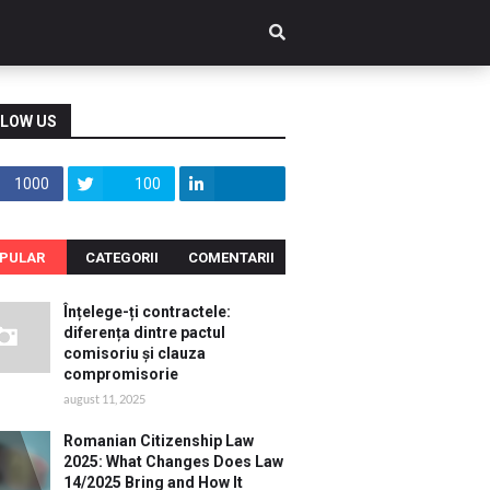
LOW US
1000
100
PULAR
CATEGORII
COMENTARII
Înțelege-ți contractele:
diferența dintre pactul
comisoriu și clauza
compromisorie
august 11, 2025
Romanian Citizenship Law
2025: What Changes Does Law
14/2025 Bring and How It