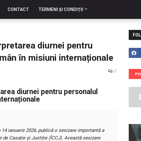
CONTACT
TERMENI ȘI CONDIȚII
FOL
rpretarea diurnei pentru
mân în misiuni internaționale
0
PO
area diurnei pentru personalul
nternaționale
din 14 ianuarie 2026, publică o sesizare importantă a
e de Casație și Justiție (ÎCCJ). Această sesizare