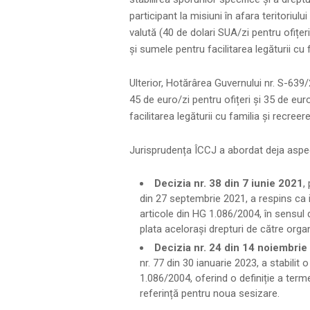
participant la misiuni în afara teritoriul
valută (40 de dolari SUA/zi pentru ofițer
și sumele pentru facilitarea legăturii cu 
Ulterior, Hotărârea Guvernului nr. S-639
45 de euro/zi pentru ofițeri și 35 de eur
facilitarea legăturii cu familia și recreere
Jurisprudența ÎCCJ a abordat deja aspe
Decizia nr. 38 din 7 iunie 2021
,
din 27 septembrie 2021, a respins ca i
articole din HG 1.086/2004, în sensul
plata acelorași drepturi de către organi
Decizia nr. 24 din 14 noiembrie
nr. 77 din 30 ianuarie 2023, a stabilit o
1.086/2004, oferind o definiție a ter
referință pentru noua sesizare.