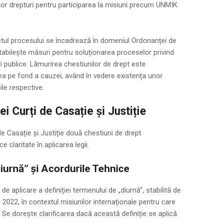
tor drepturi pentru participarea la misiuni precum UNMIK
ectul procesului se încadrează în domeniul Ordonanței de
tabilește măsuri pentru soluționarea proceselor privind
ri publice. Lămurirea chestiunilor de drept este
ea pe fond a cauzei, având în vedere existența unor
ile respective.
ei Curți de Casație și Justiție
de Casație și Justiție două chestiuni de drept
claritate în aplicarea legii.
Diurnă” și Acordurile Tehnice
e aplicare a definiției termenului de „diurnă”, stabilită de
 2022, în contextul misiunilor internaționale pentru care
 Se dorește clarificarea dacă această definiție se aplică