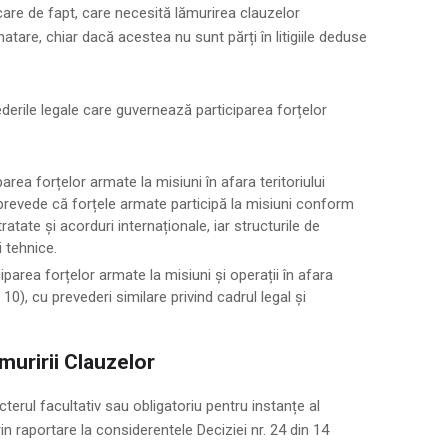
care de fapt, care necesită lămurirea clauzelor
atare, chiar dacă acestea nu sunt părți în litigiile deduse
derile legale care guvernează participarea forțelor
parea forțelor armate la misiuni în afara teritoriului
re prevede că forțele armate participă la misiuni conform
atate și acorduri internaționale, iar structurile de
i tehnice.
ciparea forțelor armate la misiuni și operații în afara
t. 10), cu prevederi similare privind cadrul legal și
muririi Clauzelor
erul facultativ sau obligatoriu pentru instanțe al
rin raportare la considerentele Deciziei nr. 24 din 14