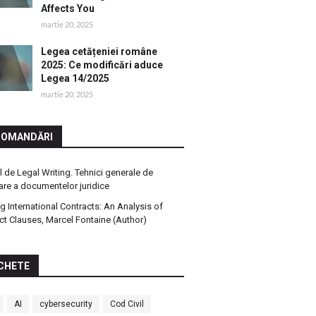
Affects You
martie 20, 2025
Legea cetățeniei române
2025: Ce modificări aduce
Legea 14/2025
martie 20, 2025
COMANDĂRI
 de Legal Writing. Tehnici generale de
are a documentelor juridice
ng International Contracts: An Analysis of
ct Clauses, Marcel Fontaine (Author)
CHETE
AI
cybersecurity
Cod Civil