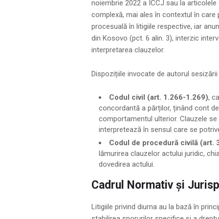
noiembrie 2022 a ÎCCJ sau la articolele
complexă, mai ales în contextul în care 
procesuală în litigiile respective, iar an
din Kosovo (pct. 6 alin. 3), interzic inte
interpretarea clauzelor.
Dispozițiile invocate de autorul sesizării 
Codul civil (art. 1.266-1.269)
, c
concordantă a părților, ținând cont de 
comportamentul ulterior. Clauzele se in
interpretează în sensul care se potrive
Codul de procedură civilă (art. 3
lămurirea clauzelor actului juridic, ch
dovedirea actului.
Cadrul Normativ și Juris
Litigiile privind diurna au la bază în pri
stabilirea sporurilor specifice și a drept