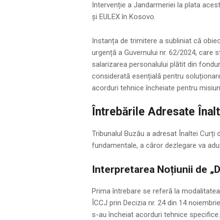
Intervenție a Jandarmeriei la plata aces
și EULEX în Kosovo.
Instanța de trimitere a subliniat că obi
urgență a Guvernului nr. 62/2024, care s
salarizarea personalului plătit din fondu
considerată esențială pentru soluționar
acorduri tehnice încheiate pentru misiun
Întrebările Adresate Înalt
Tribunalul Buzău a adresat Înaltei Curți 
fundamentale, a căror dezlegare va aduce 
Interpretarea Noțiunii de „
Prima întrebare se referă la modalitatea d
ÎCCJ prin Decizia nr. 24 din 14 noiembrie
s-au încheiat acorduri tehnice specifice.