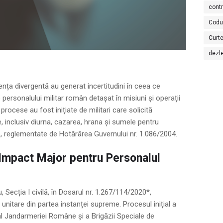
cont
Codu
Curte
dezl
ența divergentă au generat incertitudini în ceea ce
e personalului militar român detașat în misiuni și operații
procese au fost inițiate de militari care solicită
re, inclusiv diurna, cazarea, hrana și sumele pentru
ere, reglementate de Hotărârea Guvernului nr. 1.086/2004.
Impact Major pentru Personalul
Secția I civilă, în Dosarul nr. 1.267/114/2020*,
 unitare din partea instanței supreme. Procesul inițial a
al Jandarmeriei Române și a Brigăzii Speciale de