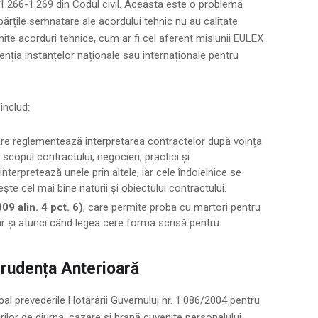
 1.266-1.269 din Codul civil. Aceasta este o problemă
părțile semnatare ale acordului tehnic nu au calitate
umite acorduri tehnice, cum ar fi cel aferent misiunii EULEX
rvenția instanțelor naționale sau internaționale pentru
includ:
are reglementează interpretarea contractelor după voința
scopul contractului, negocieri, practici și
terpretează unele prin altele, iar cele îndoielnice se
ște cel mai bine naturii și obiectului contractului.
09 alin. 4 pct. 6)
, care permite proba cu martori pentru
iar și atunci când legea cere forma scrisă pentru
prudența Anterioară
ncipal prevederile Hotărârii Guvernului nr. 1.086/2004 pentru
urilor de diurnă, cazare și hrană cuvenite personalului