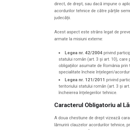
direct, de drept, sau dacă impune o apli
acordurilor tehnice de către părțile semn
judecății.
Acest aspect este strâns legat de preve
armate la misiuni externe:
Legea nr. 42/2004
privind partici
statului român (art. 3 și art. 10), ca
obligațiilor asumate de România prin tr
specialitate încheie înțelegeri/acordur
Legea nr. 121/2011
privind parti
teritoriului statului român (art. 3 și ar
încheierea înțelegerilor tehnice.
Caracterul Obligatoriu al Lă
A doua chestiune de drept vizează caract
lămuririi clauzelor acordurilor tehnice, p