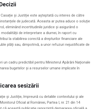
Decizii
e Casație și Justiție este așteptată cu interes de către
 și instanțele de judecată. Aceasta ar putea aduce o soluție
ol, eliminând incertitudinile juridice și asigurând o
 modalității de interpretare a diurnei, în raport cu
ribui la stabilirea corectă a drepturilor financiare ale
duble plăți sau, dimpotrivă, a unor refuzuri nejustificate de
i un cadru predictibil pentru Ministerul Apărării Naționale
ionarea bugetelor și a resurselor umane implicate în
icarea sesizării
ie și Justiție, împreună cu detaliile contextului și ale
 Monitorul Oficial al României, Partea I, nr. 21 din 14
t că această publicație reprezintă demararea oficială a