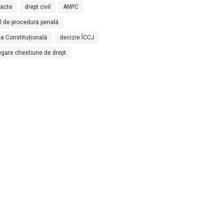
racte
drept civil
ANPC
l de procedură penală
a Constituțională
decizie ÎCCJ
egare chestiune de drept