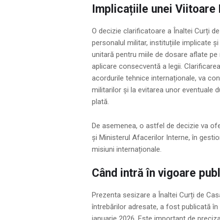
Implicațiile unei Viitoare 
O decizie clarificatoare a Înaltei Curți d
personalul militar, instituțiile implicate
unitară pentru miile de dosare aflate pe r
aplicare consecventă a legii. Clarificarea
acordurile tehnice internaționale, va cont
militarilor și la evitarea unor eventuale 
plată.
De asemenea, o astfel de decizie va ofer
și Ministerul Afacerilor Interne, în gest
misiuni internaționale.
Când intră în vigoare publ
Prezenta sesizare a Înaltei Curți de Casaț
întrebărilor adresate, a fost publicată în
ianuarie 2026. Este important de preciza