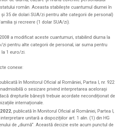
ui statului român. Aceasta stabilește cuantumul diurnei în
i și 35 de dolari SUA/zi pentru alte categorii de personal)
familia și recreere (1 dolar SUA/zi).
/2008 a modificat aceste cuantumuri, stabilind diurna la
o/zi pentru alte categorii de personal, iar suma pentru
 la 1 euro/zi.
cte conexe:
 publicată în Monitorul Oficial al României, Partea I, nr. 922
nadmisibilă o sesizare privind interpretarea acelorași
 dacă drepturile bănești trebuie acordate necondiționat de
zațiile internaționale.
 2022
, publicată în Monitorul Oficial al României, Partea I,
 interpretare unitară a dispozițiilor art. 1 alin. (1) din HG
menului de „diurnă”. Această decizie este acum punctul de