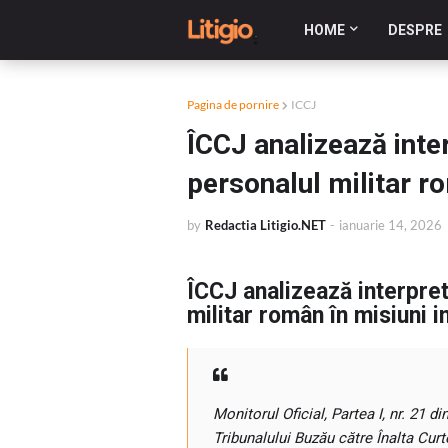
HOME
DESPRE
Pagina de pornire
ICCJ
ÎCCJ analizează inte
personalul militar ro
by
Redactia Litigio.NET
-
ianuarie 14, 2026
ÎCCJ analizează interpret
militar român în misiuni i
Monitorul Oficial, Partea I, nr. 21 
Tribunalului Buzău către Înalta Curt