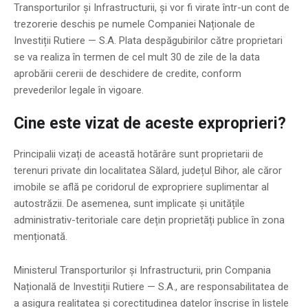
Transporturilor și Infrastructurii, și vor fi virate într-un cont de
trezorerie deschis pe numele Companiei Naționale de
Investiții Rutiere — S.A. Plata despăgubirilor către proprietari
se va realiza în termen de cel mult 30 de zile de la data
aprobării cererii de deschidere de credite, conform
prevederilor legale în vigoare.
Cine este vizat de aceste exproprieri?
Principalii vizați de această hotărâre sunt proprietarii de
terenuri private din localitatea Sălard, județul Bihor, ale căror
imobile se află pe coridorul de expropriere suplimentar al
autostrăzii. De asemenea, sunt implicate și unitățile
administrativ-teritoriale care dețin proprietăți publice în zona
menționată.
Ministerul Transporturilor și Infrastructurii, prin Compania
Națională de Investiții Rutiere — S.A., are responsabilitatea de
a asigura realitatea și corectitudinea datelor înscrise în listele