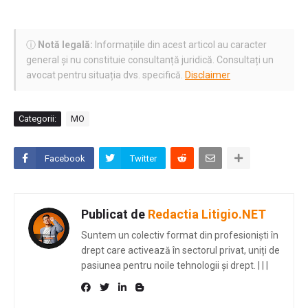
ⓘ
Notă legală:
Informațiile din acest articol au caracter
general și nu constituie consultanță juridică. Consultați un
avocat pentru situația dvs. specifică.
Disclaimer
Categorii:
MO
Facebook
Twitter
Publicat de
Redactia Litigio.NET
Suntem un colectiv format din profesioniști în
drept care activează în sectorul privat, uniți de
pasiunea pentru noile tehnologii și drept.
|
|
|