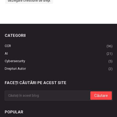
dezlegare chestiune de drept
CATEGORII
CCR
(96)
AI
(21)
Cybersecurity
(5)
Drepturi Autor
(2)
FACEȚI CĂUTĂRI PE ACEST SITE
POPULAR