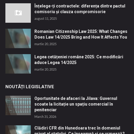
Înțelege-ți contractele: diferența dintre pactul
comisoriu și clauza compromisorie
august 11, 2025
Romanian Citizenship Law 2025: What Changes
Does Law 14/2025 Bring and How It Affects You
martie 20, 2025
Legea cetățeniei române 2025: Ce modificări
aduce Legea 14/2025
martie 20, 2025
NOUTĂȚI LEGISLATIVE
Oportunitate de afaceri la Jilava: Guvernul
scoate la licitație un spațiu comercial în
penitenciar
March 31, 2026
Clădiri CFR din Hunedoara trec în domeniul
privat al statului. Ce înseamnă și ce urmează?