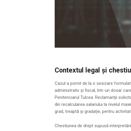
Contextul legal și chesti
Cazul a pornit de la o sesizare formula
administrativ și fiscal, într-un dosar car
Penitenciarul Tulcea. Reclamanții solicit
din recalcularea salariului la nivelul max
grad, treaptă și gradație, pentru activita
Chestiunea de drept supusă interpretării 