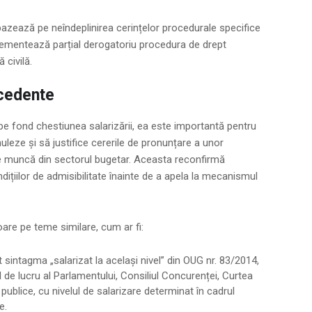
bazează pe neîndeplinirea cerințelor procedurale specifice
lementează parțial derogatoriu procedura de drept
civilă.
ecedente
pe fond chestiunea salarizării, ea este importantă pentru
uleze și să justifice cererile de pronunțare a unor
le de muncă din sectorul bugetar. Aceasta reconfirmă
dițiilor de admisibilitate înainte de a apela la mecanismul
ioare pe teme similare, cum ar fi:
at sintagma „salarizat la același nivel” din OUG nr. 83/2014,
l de lucru al Parlamentului, Consiliul Concurenței, Curtea
ii publice, cu nivelul de salarizare determinat în cadrul
e.