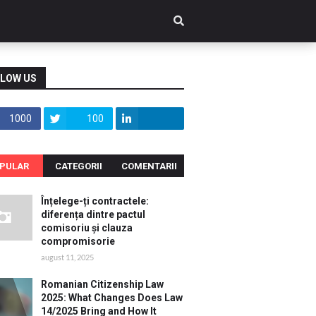
LOW US
1000
100
PULAR
CATEGORII
COMENTARII
Înțelege-ți contractele:
diferența dintre pactul
comisoriu și clauza
compromisorie
august 11, 2025
Romanian Citizenship Law
2025: What Changes Does Law
14/2025 Bring and How It