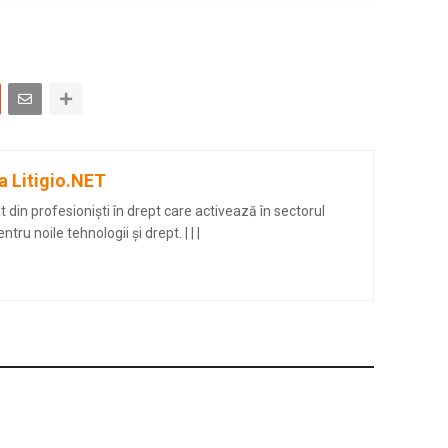
a Litigio.NET
din profesioniști în drept care activează în sectorul
entru noile tehnologii și drept.
|
|
|