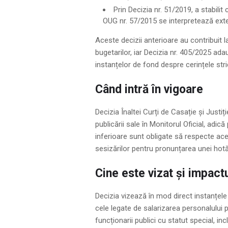
Prin Decizia nr. 51/2019, a stabili
OUG nr. 57/2015 se interpretează extens
Aceste decizii anterioare au contribuit la
bugetarilor, iar Decizia nr. 405/2025 a
instanțelor de fond despre cerințele stric
Când intră în vigoare
Decizia Înaltei Curți de Casație și Justiț
publicării sale în Monitorul Oficial, adi
inferioare sunt obligate să respecte aceas
sesizărilor pentru pronunțarea unei hotăr
Cine este vizat și impact
Decizia vizează în mod direct instanțele 
cele legate de salarizarea personalului p
funcționarii publici cu statut special, in