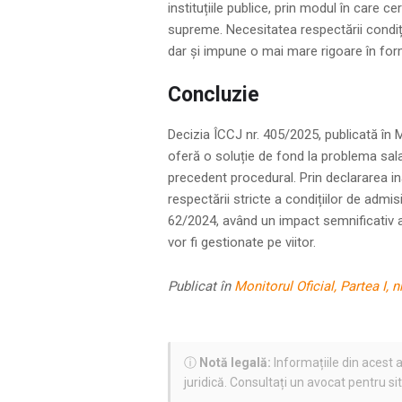
instituțiile publice, prin modul în care ce
supreme. Necesitatea respectării condiții
dar și impune o mai mare rigoare în formu
Concluzie
Decizia ÎCCJ nr. 405/2025, publicată în Mo
oferă o soluție de fond la problema salar
precedent procedural. Prin declararea ina
respectării stricte a condițiilor de admi
62/2024, având un impact semnificativ asu
vor fi gestionate pe viitor.
Publicat în
Monitorul Oficial, Partea I, n
ⓘ
Notă legală:
Informațiile din acest a
juridică. Consultați un avocat pentru si