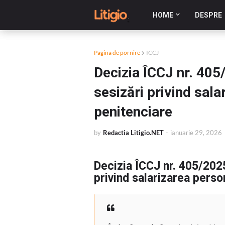
HOME
DESPRE
Pagina de pornire
ICCJ
Decizia ÎCCJ nr. 405
sesizări privind sala
penitenciare
by
Redactia Litigio.NET
-
ianuarie 29, 2026
Decizia ÎCCJ nr. 405/2025
privind salarizarea perso