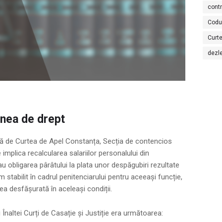
cont
Codu
Curte
dezl
unea de drept
tă de Curtea de Apel Constanța, Secția de contencios
e implica recalcularea salariilor personalului din
au obligarea pârâtului la plata unor despăgubiri rezultate
im stabilit în cadrul penitenciarului pentru aceeași funcție,
tea desfășurată în aceleași condiții.
Înaltei Curți de Casație și Justiție era următoarea: