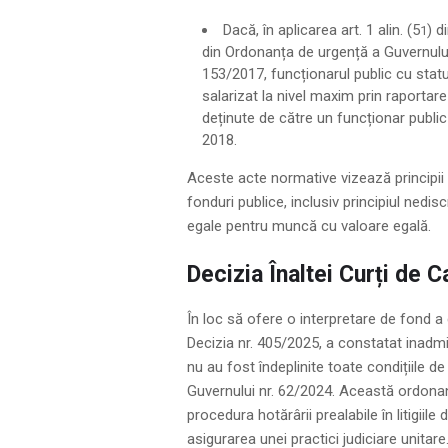
Dacă, în aplicarea art. 1 alin. (5
) d
1
din Ordonanța de urgență a Guvernului n
153/2017, funcționarul public cu statu
salarizat la nivel maxim prin raportare
deținute de către un funcționar public
2018.
Aceste acte normative vizează principii 
fonduri publice, inclusiv principiul nediscr
egale pentru muncă cu valoare egală.
Decizia Înaltei Curți de C
În loc să ofere o interpretare de fond a c
Decizia nr. 405/2025, a constatat inadmis
nu au fost îndeplinite toate condițiile 
Guvernului nr. 62/2024. Această ordona
procedura hotărârii prealabile în litigiil
asigurarea unei practici judiciare unitare