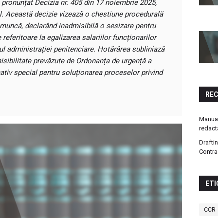
a pronunțat Decizia nr. 405 din 17 noiembrie 2025,
al. Această decizie vizează o chestiune procedurală
de muncă, declarând inadmisibilă o sesizare pentru
referitoare la egalizarea salariilor funcționarilor
ul administrației penitenciare. Hotărârea subliniază
misibilitate prevăzute de Ordonanța de urgență a
ativ special pentru soluționarea proceselor privind
RE
Manual
redact
Drafti
Contra
ETI
CCR