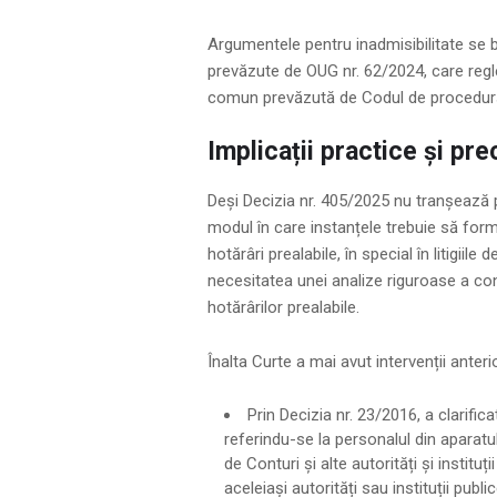
Argumentele pentru inadmisibilitate se 
prevăzute de OUG nr. 62/2024, care reg
comun prevăzută de Codul de procedură 
Implicații practice și pr
Deși Decizia nr. 405/2025 nu tranșează 
modul în care instanțele trebuie să form
hotărâri prealabile, în special în litigii
necesitatea unei analize riguroase a con
hotărârilor prealabile.
Înalta Curte a mai avut intervenții anter
Prin Decizia nr. 23/2016, a clarific
referindu-se la personalul din aparatu
de Conturi și alte autorități și instituț
aceleiași autorități sau instituții public