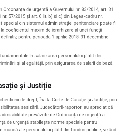
in Ordonanța de urgență a Guvernului nr. 83/2014, art. 31
r. 57/2015 și art. 6 lit. b) și c) din Legea-cadru nr.
t special din sistemul administrației penitenciare poate fi
 la coeficientul maxim de ierarhizare al unei funcții
 definitiv, pentru perioada 1 aprilie 2018-31 decembrie
fundamentale în salarizarea personalului plătit din
iminării și al egalității, prin asigurarea de salarii de bază
asație și Justiție
hestiunii de drept, Înalta Curte de Casație și Justiție, prin
ibilitatea sesizării. Judecătorii-raportori au apreciat că
de admisibilitate prevăzute de Ordonanța de urgență a
nță de urgență stabilește norme speciale pentru
e de muncă ale personalului plătit din fonduri publice, vizând
.