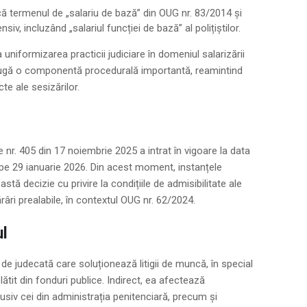
t că termenul de „salariu de bază” din OUG nr. 83/2014 și
iv, incluzând „salariul funcției de bază” al polițiștilor.
 uniformizarea practicii judiciare în domeniul salarizării
daugă o componentă procedurală importantă, reamintind
te ale sesizărilor.
ie nr. 405 din 17 noiembrie 2025 a intrat în vigoare la data
că pe 29 ianuarie 2026. Din acest moment, instanțele
tă decizie cu privire la condițiile de admisibilitate ale
âri prealabile, în contextul OUG nr. 62/2024.
ul
de judecată care soluționează litigii de muncă, în special
lătit din fonduri publice. Indirect, ea afectează
clusiv cei din administrația penitenciară, precum și