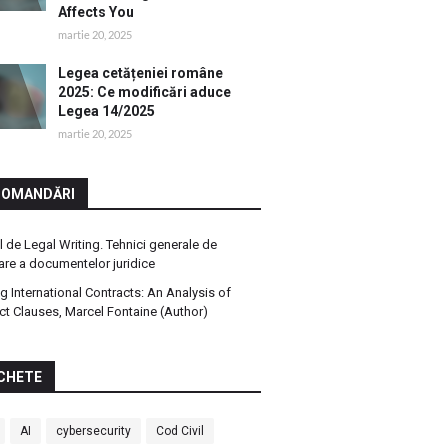
Affects You
martie 20, 2025
Legea cetățeniei române
2025: Ce modificări aduce
Legea 14/2025
martie 20, 2025
COMANDĂRI
 de Legal Writing. Tehnici generale de
are a documentelor juridice
ng International Contracts: An Analysis of
ct Clauses, Marcel Fontaine (Author)
CHETE
AI
cybersecurity
Cod Civil