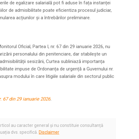
rerile de egalizare salarială pot fi aduse în fața instanței
lor de admisibilitate poate eficientiza procesul judiciar,
larea acțiunilor și a întrebărilor preliminare.
nitorul Oficial, Partea I, nr. 67 din 29 ianuarie 2026, nu
izării personalului din penitenciare, dar stabilește un
dmisibilității sesizării, Curtea subliniază importanța
sibilitate impuse de Ordonanța de urgență a Guvernului nr.
pra modului în care litigiile salariale din sectorul public
r. 67 din 29 ianuarie 2026
.
rticol au caracter general și nu constituie consultanță
tuația dvs. specifică.
Disclaimer