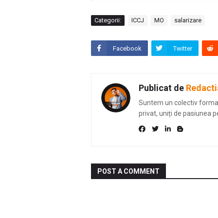
Categorii:
ICCJ
MO
salarizare
Facebook
Twitter
Publicat de
Redacti
Suntem un colectiv format 
privat, uniți de pasiunea p
POST A COMMENT