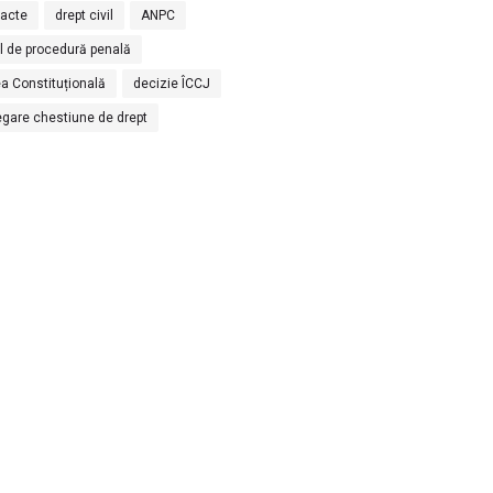
racte
drept civil
ANPC
l de procedură penală
a Constituțională
decizie ÎCCJ
egare chestiune de drept