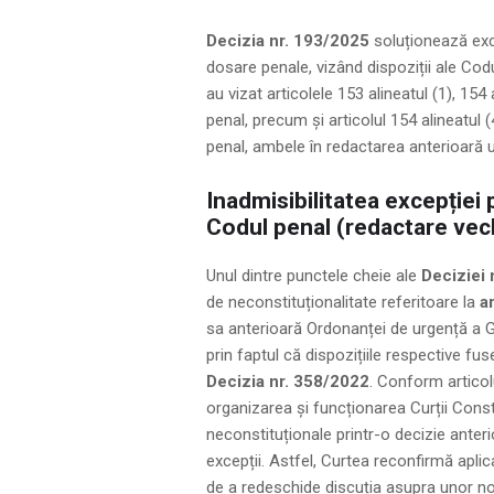
Decizia nr. 193/2025
soluționează exce
dosare penale, vizând dispoziții ale Codul
au vizat articolele 153 alineatul (1), 154 
penal, precum și articolul 154 alineatul (
penal, ambele în redactarea anterioară u
Inadmisibilitatea excepției 
Codul penal (redactare vec
Unul dintre punctele cheie ale
Deciziei 
de neconstituționalitate referitoare la
a
sa anterioară Ordonanței de urgență a G
prin faptul că dispozițiile respective fu
Decizia nr. 358/2022
. Conform articolu
organizarea și funcționarea Curții Consti
neconstituționale printr-o decizie anteri
excepții. Astfel, Curtea reconfirmă aplica
de a redeschide discuția asupra unor no