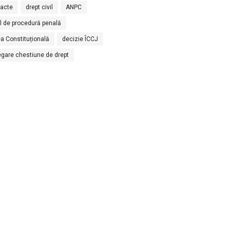
racte
drept civil
ANPC
l de procedură penală
a Constituțională
decizie ÎCCJ
egare chestiune de drept