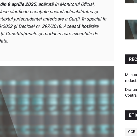
din 8 aprilie 2025
, apărută în Monitorul Oficial,
duce clarificări esențiale privind aplicabilitatea și
extul jurisprudenței anterioare a Curții, în special în
58/2022 și Deciziei nr. 297/2018. Această hotărâre
ții Constituționale și modul în care excepțiile de
late.
RE
Manual
redact
Drafti
Contra
ETI
CCR