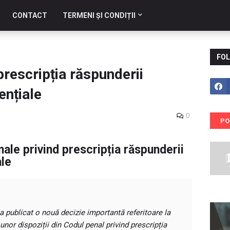
CONTACT
TERMENI ȘI CONDIȚII
FOL
prescripția răspunderii
ențiale
0
PO
nale privind prescripția răspunderii
ale
 publicat o nouă decizie importantă referitoare la
unor dispoziții din Codul penal privind prescripția