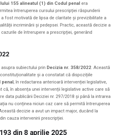
olului 155 alineatul (1) din Codul penal
era
itea întreruperea cursului prescripției răspunderii
a fost motivată de lipsa de claritate și previzibilitate a
lității incriminării și pedepsei. Practic, această decizie a
e cazurile de întrerupere a prescripției, generând
2022
t asupra subiectului prin
Decizia nr. 358/2022
. Această
nstituționalitate și a constatat că dispozițiile
l penal
, în redactarea anterioară intervenției legislative,
 că, în absența unei intervenții legislative active care să
re data publicării Deciziei nr. 297/2018 și până la intrarea
slația nu conținea niciun caz care să permită întreruperea
. Această decizie a avut un impact major, ducând la
 cauza intervenirii prescripției.
193 din 8 aprilie 2025