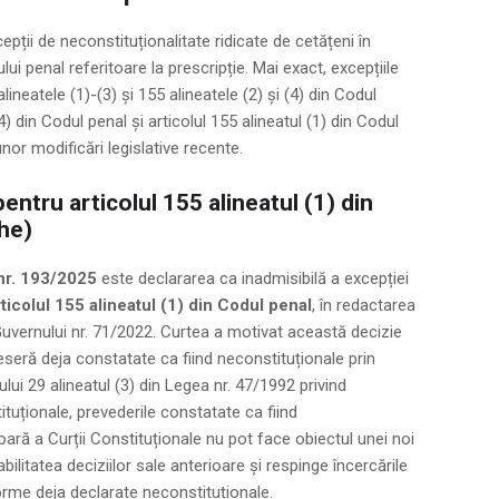
pții de neconstituționalitate ridicate de cetățeni în
ui penal referitoare la prescripție. Mai exact, excepțiile
alineatele (1)-(3) și 155 alineatele (2) și (4) din Codul
4) din Codul penal și articolul 155 alineatul (1) din Codul
nor modificări legislative recente.
pentru articolul 155 alineatul (1) din
he)
nr. 193/2025
este declararea ca inadmisibilă a excepției
rticolul 155 alineatul (1) din Codul penal
, în redactarea
uvernului nr. 71/2022. Curtea a motivat această decizie
seseră deja constatate ca fiind neconstituționale prin
lui 29 alineatul (3) din Legea nr. 47/1992 privind
tuționale, prevederile constatate ca fiind
oară a Curții Constituționale nu pot face obiectul unei noi
bilitatea deciziilor sale anterioare și respinge încercările
rme deja declarate neconstituționale.