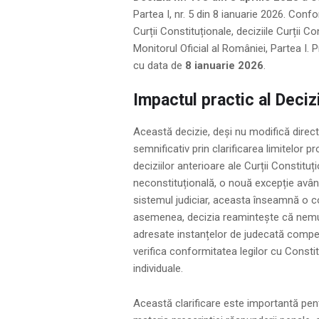
Partea I, nr. 5 din 8 ianuarie 2026. Conf
Curții Constituționale, deciziile Curții Con
Monitorul Oficial al României, Partea I. 
cu data de
8 ianuarie 2026
.
Impactul practic al Decizi
Această decizie, deși nu modifică direct 
semnificativ prin clarificarea limitelor 
deciziilor anterioare ale Curții Constitu
neconstituțională, o nouă excepție având 
sistemul judiciar, aceasta înseamnă o con
asemenea, decizia reamintește că nemulț
adresate instanțelor de judecată compete
verifica conformitatea legilor cu Constit
individuale.
Această clarificare este importantă pentr