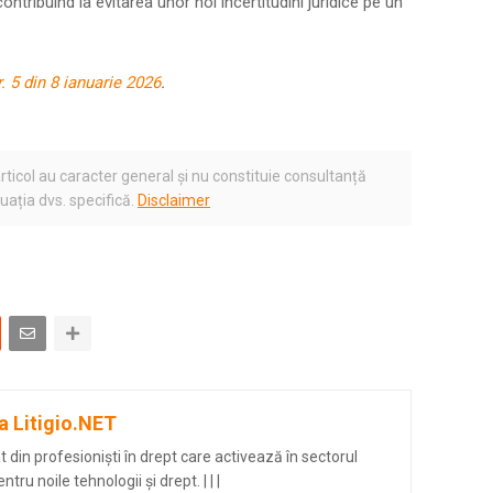
ontribuind la evitarea unor noi incertitudini juridice pe un
r. 5 din 8 ianuarie 2026
.
rticol au caracter general și nu constituie consultanță
tuația dvs. specifică.
Disclaimer
a Litigio.NET
din profesioniști în drept care activează în sectorul
entru noile tehnologii și drept.
|
|
|