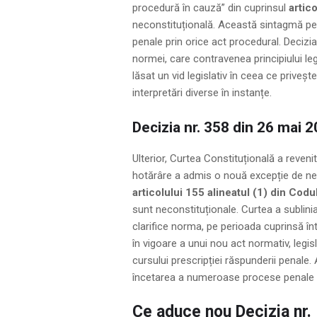
procedură în cauză” din cuprinsul
artic
neconstituțională. Această sintagmă perm
penale prin orice act procedural. Decizia 
normei, care contravenea principiului lega
lăsat un vid legislativ în ceea ce priveșt
interpretări diverse în instanțe.
Decizia nr. 358 din 26 mai 
Ulterior, Curtea Constituțională a reveni
hotărâre a admis o nouă excepție de neco
articolului 155 alineatul (1) din Codu
sunt neconstituționale. Curtea a subliniat
clarifice norma, pe perioada cuprinsă înt
în vigoare a unui nou act normativ, legi
cursului prescripției răspunderii penale
încetarea a numeroase procese penale din
Ce aduce nou Decizia nr. 