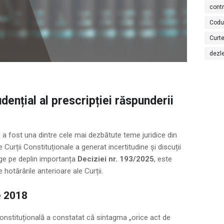
cont
Codu
Curte
dezl
udențial al prescripției răspunderii
 a fost una dintre cele mai dezbătute teme juridice din
e Curții Constituționale a generat incertitudine și discuții
lege pe deplin importanța
Deciziei nr. 193/2025
, este
hotărârile anterioare ale Curții.
ie 2018
onstituțională a constatat că sintagma „orice act de