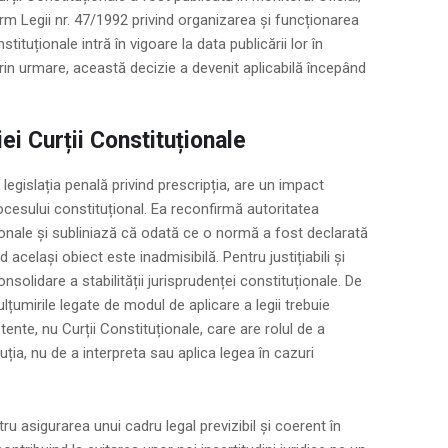
orm Legii nr. 47/1992 privind organizarea și funcționarea
stituționale intră în vigoare la data publicării lor în
Prin urmare, această decizie a devenit aplicabilă începând
ei Curții Constituționale
legislația penală privind prescripția, are un impact
procesului constituțional. Ea reconfirmă autoritatea
ționale și subliniază că odată ce o normă a fost declarată
același obiect este inadmisibilă. Pentru justițiabili și
solidare a stabilității jurisprudenței constituționale. De
umirile legate de modul de aplicare a legii trebuie
nte, nu Curții Constituționale, care are rolul de a
uția, nu de a interpreta sau aplica legea în cazuri
u asigurarea unui cadru legal previzibil și coerent în