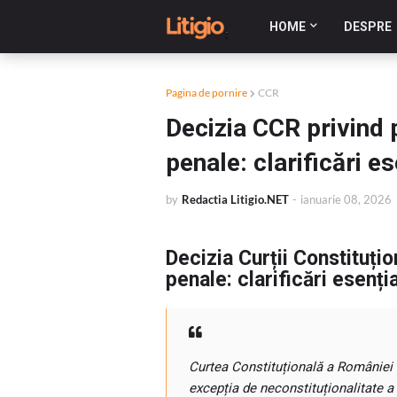
HOME
DESPRE
Pagina de pornire
CCR
Decizia CCR privind 
penale: clarificări es
by
Redactia Litigio.NET
-
ianuarie 08, 2026
Decizia Curții Constituțio
penale: clarificări esenți
Curtea Constituțională a României a
excepția de neconstituționalitate a 