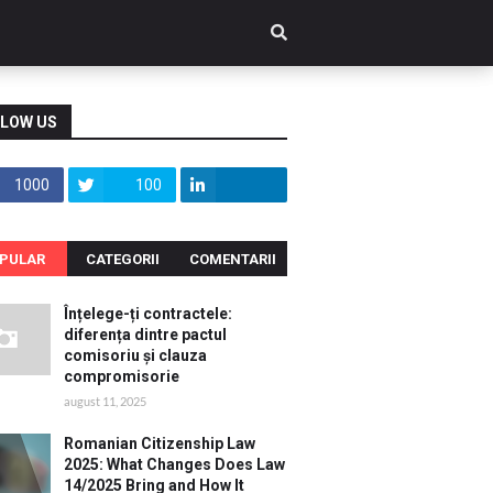
LOW US
1000
100
PULAR
CATEGORII
COMENTARII
Înțelege-ți contractele:
diferența dintre pactul
comisoriu și clauza
compromisorie
august 11, 2025
Romanian Citizenship Law
2025: What Changes Does Law
14/2025 Bring and How It