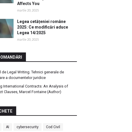
Affects You
martie 20, 2025
Legea cetățeniei române
2025: Ce modificări aduce
Legea 14/2025
martie 20, 2025
COMANDĂRI
 de Legal Writing. Tehnici generale de
are a documentelor juridice
ng International Contracts: An Analysis of
ct Clauses, Marcel Fontaine (Author)
CHETE
AI
cybersecurity
Cod Civil