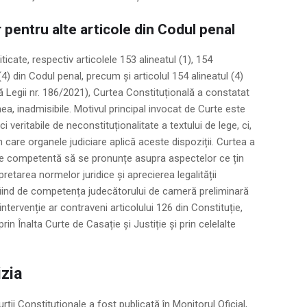
r pentru alte articole din Codul penal
iticate, respectiv articolele 153 alineatul (1), 154
 (4) din Codul penal, precum și articolul 154 alineatul (4)
ă Legii nr. 186/2021), Curtea Constituțională a constatat
a, inadmisibile. Motivul principal invocat de Curte este
ci veritabile de neconstituționalitate a textului de lege, ci,
n care organele judiciare aplică aceste dispoziții. Curtea a
ste competentă să se pronunțe asupra aspectelor ce țin
rpretarea normelor juridice și aprecierea legalității
 fiind de competența judecătorului de cameră preliminară
intervenție ar contraveni articolului 126 din Constituție,
rin Înalta Curte de Casație și Justiție și prin celelalte
izia
rții Constituționale a fost publicată în Monitorul Oficial,