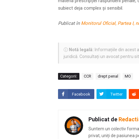
materia prescripției răspunderii penale, c
subiect deja complex și sensibil.
Publicat în
Monitorul Oficial, Partea I, n
ⓘ
Notă legală:
Informațiile din acest a
juridică. Consultați un avocat pentru si
Categorii:
CCR
drept penal
MO
Facebook
Twitter
Publicat de
Redacti
Suntem un colectiv format 
privat, uniți de pasiunea p