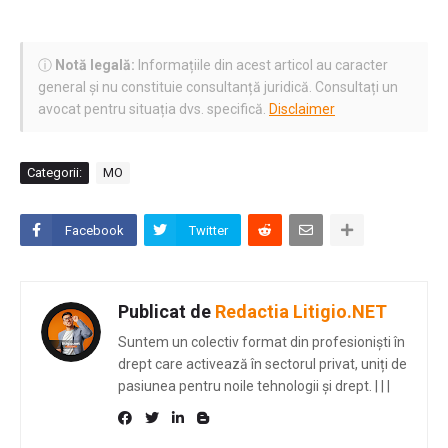
ⓘ
Notă legală:
Informațiile din acest articol au caracter
general și nu constituie consultanță juridică. Consultați un
avocat pentru situația dvs. specifică.
Disclaimer
Categorii:
MO
Facebook
Twitter
Publicat de
Redactia Litigio.NET
Suntem un colectiv format din profesioniști în
drept care activează în sectorul privat, uniți de
pasiunea pentru noile tehnologii și drept.
|
|
|