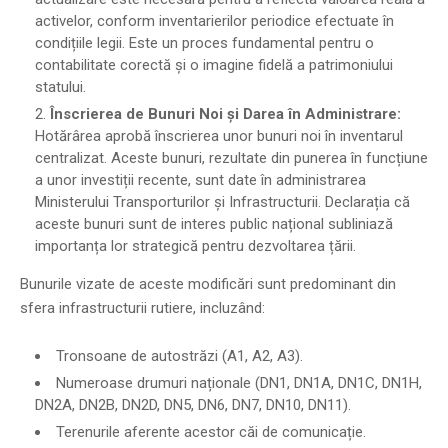
activelor, conform inventarierilor periodice efectuate în
condițiile legii. Este un proces fundamental pentru o
contabilitate corectă și o imagine fidelă a patrimoniului
statului.
Înscrierea de Bunuri Noi și Darea în Administrare:
Hotărârea aprobă înscrierea unor bunuri noi în inventarul
centralizat. Aceste bunuri, rezultate din punerea în funcțiune
a unor investiții recente, sunt date în administrarea
Ministerului Transporturilor și Infrastructurii. Declarația că
aceste bunuri sunt de interes public național subliniază
importanța lor strategică pentru dezvoltarea țării.
Bunurile vizate de aceste modificări sunt predominant din
sfera infrastructurii rutiere, incluzând:
Tronsoane de autostrăzi (A1, A2, A3).
Numeroase drumuri naționale (DN1, DN1A, DN1C, DN1H,
DN2A, DN2B, DN2D, DN5, DN6, DN7, DN10, DN11).
Terenurile aferente acestor căi de comunicație.