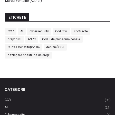
Marcel Fontaine (Author)
ETICHETE
CCR
AI
cybersecurity
Cod Civil
contracte
drept civil
ANPC
Codul de procedură penală
Curtea Constituțională
decizie ÎCCJ
dezlegare chestiune de drept
CATEGORII
CCR
(96)
AI
(21)
Cybersecurity
(5)