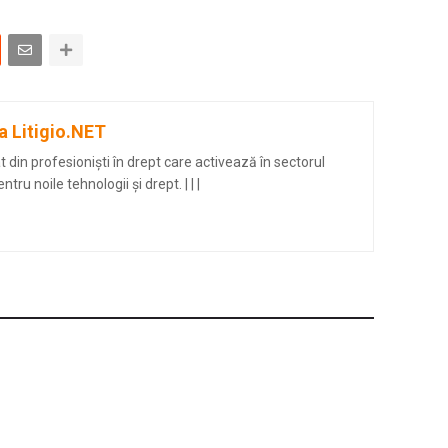
a Litigio.NET
din profesioniști în drept care activează în sectorul
entru noile tehnologii și drept.
|
|
|