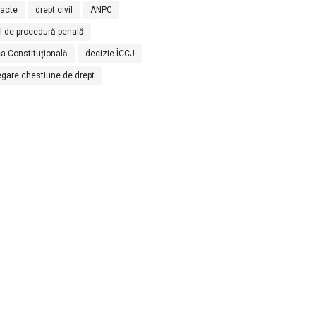
racte
drept civil
ANPC
l de procedură penală
a Constituțională
decizie ÎCCJ
egare chestiune de drept