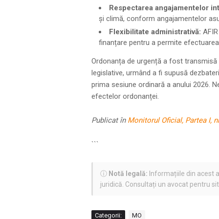
Respectarea angajamentelor int
și climă, conform angajamentelor asu
Flexibilitate administrativă:
AFIR 
finanțare pentru a permite efectuarea
Ordonanța de urgență a fost transmisă 
legislative, urmând a fi supusă dezbaterii
prima sesiune ordinară a anului 2026. N
efectelor ordonanței.
Publicat în
Monitorul Oficial, Partea I,
```
ⓘ
Notă legală:
Informațiile din acest a
juridică. Consultați un avocat pentru si
Categorii:
MO