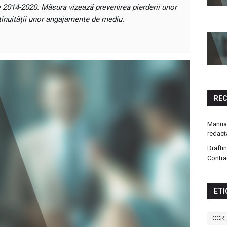
 2014-2020. Măsura vizează prevenirea pierderii unor
tinuității unor angajamente de mediu.
RE
Manual
redact
Drafti
Contra
ETI
CCR