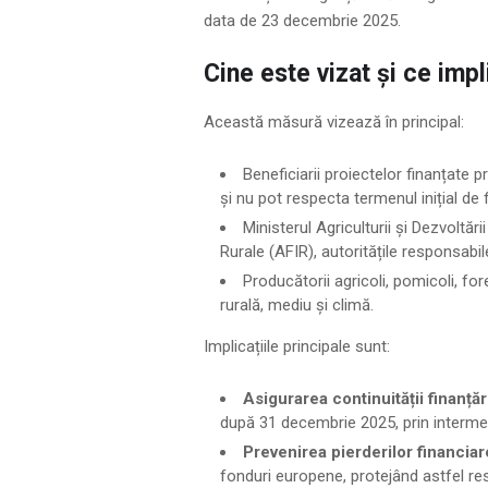
data de 23 decembrie 2025.
Cine este vizat și ce impl
Această măsură vizează în principal:
Beneficiarii proiectelor finanțate
și nu pot respecta termenul inițial de f
Ministerul Agriculturii și Dezvoltăr
Rurale (AFIR), autoritățile responsabi
Producătorii agricoli, pomicoli, fore
rurală, mediu și climă.
Implicațiile principale sunt:
Asigurarea continuității finanțări
după 31 decembrie 2025, prin intermedi
Prevenirea pierderilor financiar
fonduri europene, protejând astfel re