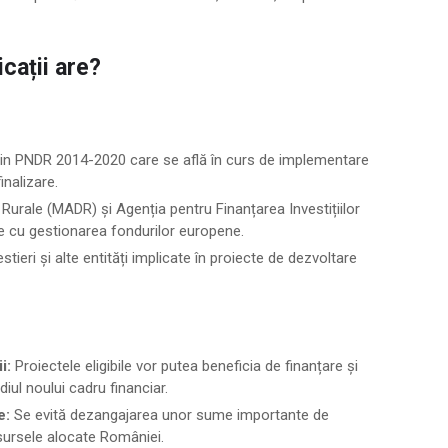
icații are?
 prin PNDR 2014-2020 care se află în curs de implementare
inalizare.
ii Rurale (MADR) și Agenția pentru Finanțarea Investițiilor
le cu gestionarea fondurilor europene.
stieri și alte entități implicate în proiecte de dezvoltare
i:
Proiectele eligibile vor putea beneficia de finanțare și
ul noului cadru financiar.
e:
Se evită dezangajarea unor sume importante de
sursele alocate României.