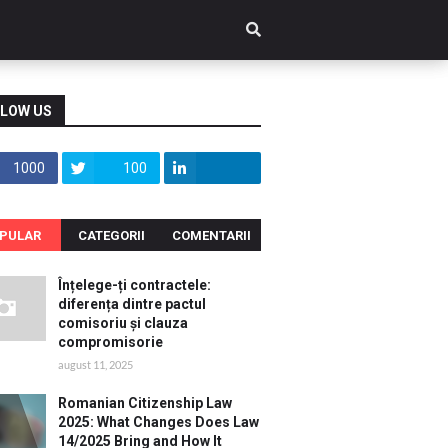
LOW US
1000
100
PULAR
CATEGORII
COMENTARII
Înțelege-ți contractele:
diferența dintre pactul
comisoriu și clauza
compromisorie
august 11, 2025
Romanian Citizenship Law
2025: What Changes Does Law
14/2025 Bring and How It