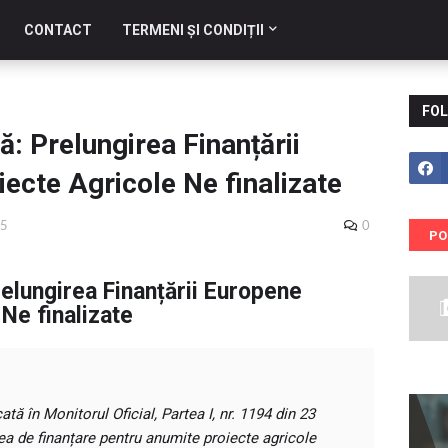
CONTACT
TERMENI ȘI CONDIȚII
FOL
: Prelungirea Finanțării
ecte Agricole Ne finalizate
25
0
PO
elungirea Finanțării Europene
Ne finalizate
ă în Monitorul Oficial, Partea I, nr. 1194 din 23
ea de finanțare pentru anumite proiecte agricole