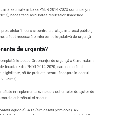
climă asumate în baza PNDR 2014-2020 continuă și în
27), necesitând asigurarea resurselor financiare
proiectelor în curs și pentru a proteja interesul public și
ne, a fost necesară o intervenție legislativă de urgență.
onanța de urgență?
completările aduse Ordonanței de urgență a Guvernului nr.
de finanțare din PNDR 2014-2020, care nu au fost
eligibilitate, să fie preluate pentru finanțare în cadrul
023-2027).
or aflate în implementare, inclusiv schemelor de ajutor de
ătoarele submăsuri și măsuri:
oatații agricole), 4.1a (exploatații pomicole), 4.2