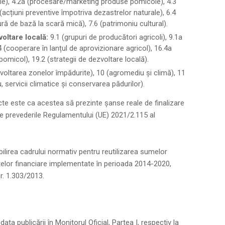
e), 4.2a (procesare/marketing produse pomicole), 4.3
1 (acțiuni preventive împotriva dezastrelor naturale), 6.4
tură de bază la scară mică), 7.6 (patrimoniu cultural).
oltare locală:
9.1 (grupuri de producători agricoli), 9.1a
4 (cooperare în lanțul de aprovizionare agricol), 16.4a
omicol), 19.2 (strategii de dezvoltare locală).
voltarea zonelor împădurite), 10 (agromediu și climă), 11
, servicii climatice și conservarea pădurilor).
cte este ca acestea să prezinte șanse reale de finalizare
e prevederile Regulamentului (UE) 2021/2.115 al
lirea cadrului normativ pentru reutilizarea sumelor
ntelor financiare implementate în perioada 2014-2020,
r. 1.303/2013.
ata publicării în Monitorul Oficial, Partea I, respectiv la