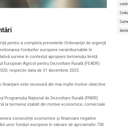
cont
Codu
Curte
ntări
dezl
nță pentru a completa prevederile Ordonanței de urgență
gestionarea fondurilor europene nerambursabile în
lativă survine în contextul apropierii termenului limită
ondul European Agricol pentru Dezvoltare Rurală (FEADR)
020, respectiv data de 31 decembrie 2025.
i finanțare este necesară din mai multe motive obiective:
rul Programului Național de Dezvoltare Rurală (PNDR)
ână la termenul stabilit din motive economice, comerciale
 genera consecințe economice și financiare negative
jării unor fonduri europene în valoare de aproximativ 750