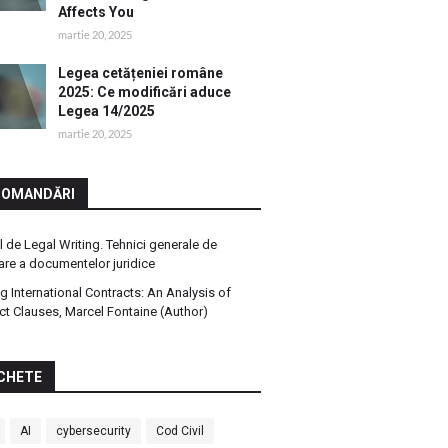
Affects You
martie 20, 2025
Legea cetățeniei române
2025: Ce modificări aduce
Legea 14/2025
martie 20, 2025
COMANDĂRI
 de Legal Writing. Tehnici generale de
are a documentelor juridice
ng International Contracts: An Analysis of
ct Clauses, Marcel Fontaine (Author)
CHETE
AI
cybersecurity
Cod Civil