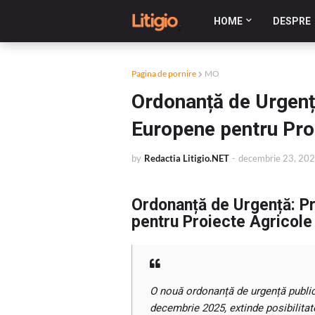
HOME
DESPRE
Pagina de pornire
MO
Ordonanță de Urgență
Europene pentru Proi
by
Redactia Litigio.NET
-
decembrie 23, 20
Ordonanță de Urgență: Pr
pentru Proiecte Agricole 
O nouă ordonanță de urgență publicat
decembrie 2025, extinde posibilitat