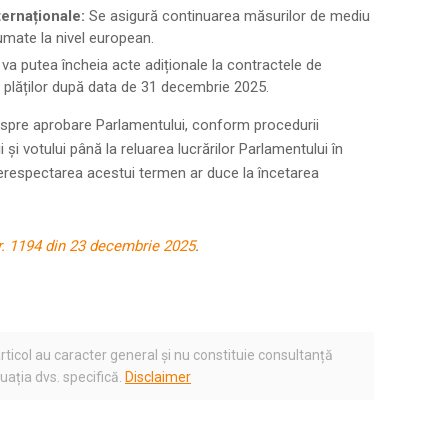
ernaționale:
Se asigură continuarea măsurilor de mediu
mate la nivel european.
va putea încheia acte adiționale la contractele de
 plăților după data de 31 decembrie 2025.
spre aprobare Parlamentului, conform procedurii
 și votului până la reluarea lucrărilor Parlamentului în
erespectarea acestui termen ar duce la încetarea
 nr. 1194 din 23 decembrie 2025
.
rticol au caracter general și nu constituie consultanță
tuația dvs. specifică.
Disclaimer