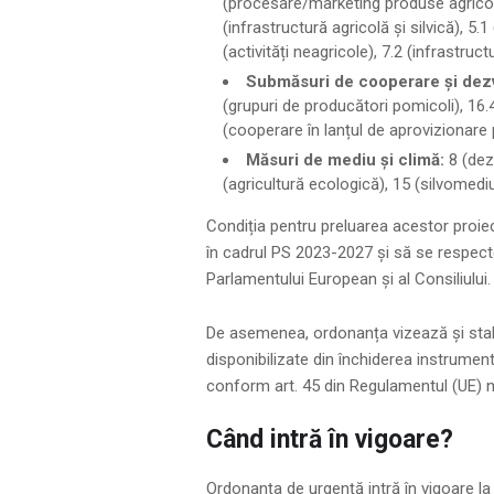
(procesare/marketing produse agricol
(infrastructură agricolă și silvică), 5.
(activități neagricole), 7.2 (infrastruc
Submăsuri de cooperare și dezv
(grupuri de producători pomicoli), 16.
(cooperare în lanțul de aprovizionare p
Măsuri de mediu și climă:
8 (dez
(agricultură ecologică), 15 (silvomediu
Condiția pentru preluarea acestor proie
în cadrul PS 2023-2027 și să se respect
Parlamentului European și al Consiliului.
De asemenea, ordonanța vizează și stabi
disponibilizate din închiderea instrume
conform art. 45 din Regulamentul (UE) n
Când intră în vigoare?
Ordonanța de urgență intră în vigoare la d