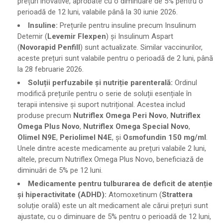
prețuri inovative, aprobate cu o diminuare de 5% pentru o
perioadă de 12 luni, valabile până la 30 iunie 2026.
Insuline:
Prețurile pentru insuline precum Insulinum
Detemir (
Levemir Flexpen
) și Insulinum Aspart
(
Novorapid Penfill
) sunt actualizate. Similar vaccinurilor,
aceste prețuri sunt valabile pentru o perioadă de 2 luni, până
la 28 februarie 2026.
Soluții perfuzabile și nutriție parenterală:
Ordinul
modifică prețurile pentru o serie de soluții esențiale în
terapii intensive și suport nutrițional. Acestea includ
produse precum
Nutriflex Omega Peri Novo
,
Nutriflex
Omega Plus Novo
,
Nutriflex Omega Special Novo
,
Olimel N9E
,
Periolimel N4E
, și
Osmofundin 150 mg/ml
.
Unele dintre aceste medicamente au prețuri valabile 2 luni,
altele, precum Nutriflex Omega Plus Novo, beneficiază de
diminuări de 5% pe 12 luni.
Medicamente pentru tulburarea de deficit de atenție
și hiperactivitate (ADHD):
Atomoxetinum (
Strattera
soluție orală) este un alt medicament ale cărui prețuri sunt
ajustate, cu o diminuare de 5% pentru o perioadă de 12 luni,