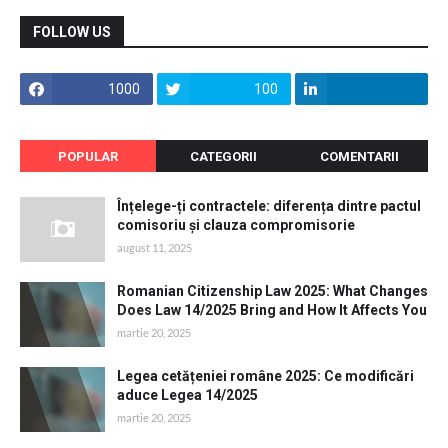
FOLLOW US
1000
100
POPULAR
CATEGORII
COMENTARII
Înțelege-ți contractele: diferența dintre pactul
comisoriu și clauza compromisorie
august 11, 2025
Romanian Citizenship Law 2025: What Changes
Does Law 14/2025 Bring and How It Affects You
martie 20, 2025
Legea cetățeniei române 2025: Ce modificări
aduce Legea 14/2025
martie 20, 2025