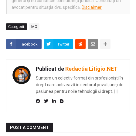
general și nu constituie consultanță juridică. Consultați un
avocat pentru situația dvs. specifică.
Disclaimer
Categorii:
MO
Facebook
Twitter
Publicat de
Redactia Litigio.NET
Suntem un colectiv format din profesioniști în
drept care activează în sectorul privat, uniți de
pasiunea pentru noile tehnologii și drept.
|
|
|
POST A COMMENT