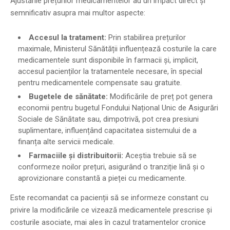
Ajustările prețurilor medicamentelor au un impact direct și
semnificativ asupra mai multor aspecte:
Accesul la tratament:
Prin stabilirea prețurilor
maximale, Ministerul Sănătății influențează costurile la care
medicamentele sunt disponibile în farmacii și, implicit,
accesul pacienților la tratamentele necesare, în special
pentru medicamentele compensate sau gratuite.
Bugetele de sănătate:
Modificările de preț pot genera
economii pentru bugetul Fondului Național Unic de Asigurări
Sociale de Sănătate sau, dimpotrivă, pot crea presiuni
suplimentare, influențând capacitatea sistemului de a
finanța alte servicii medicale.
Farmaciile și distribuitorii:
Aceștia trebuie să se
conformeze noilor prețuri, asigurând o tranziție lină și o
aprovizionare constantă a pieței cu medicamente.
Este recomandat ca pacienții să se informeze constant cu
privire la modificările ce vizează medicamentele prescrise și
costurile asociate, mai ales în cazul tratamentelor cronice