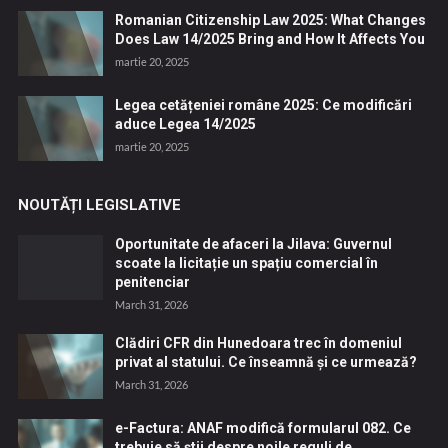
Romanian Citizenship Law 2025: What Changes
Does Law 14/2025 Bring and How It Affects You
martie 20, 2025
Legea cetățeniei române 2025: Ce modificări
aduce Legea 14/2025
martie 20, 2025
NOUTĂȚI LEGISLATIVE
Oportunitate de afaceri la Jilava: Guvernul
scoate la licitație un spațiu comercial în
penitenciar
March 31, 2026
Clădiri CFR din Hunedoara trec în domeniul
privat al statului. Ce înseamnă și ce urmează?
March 31, 2026
e-Factura: ANAF modifică formularul 082. Ce
trebuie să știi despre noile reguli de