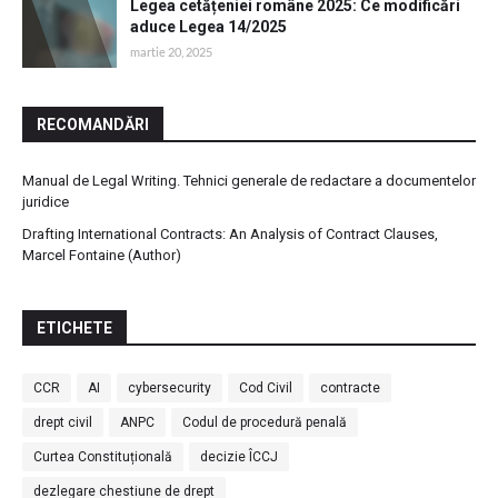
Legea cetățeniei române 2025: Ce modificări
aduce Legea 14/2025
martie 20, 2025
RECOMANDĂRI
Manual de Legal Writing. Tehnici generale de redactare a documentelor
juridice
Drafting International Contracts: An Analysis of Contract Clauses,
Marcel Fontaine (Author)
ETICHETE
CCR
AI
cybersecurity
Cod Civil
contracte
drept civil
ANPC
Codul de procedură penală
Curtea Constituțională
decizie ÎCCJ
dezlegare chestiune de drept