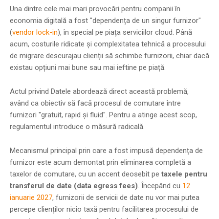
Una dintre cele mai mari provocări pentru companii în
economia digitală a fost "dependența de un singur furnizor"
(
vendor lock-in
), în special pe piața serviciilor cloud. Până
acum, costurile ridicate și complexitatea tehnică a procesului
de migrare descurajau clienții să schimbe furnizorii, chiar dacă
existau opțiuni mai bune sau mai ieftine pe piață.
Actul privind Datele abordează direct această problemă,
având ca obiectiv să facă procesul de comutare între
furnizori "gratuit, rapid și fluid". Pentru a atinge acest scop,
regulamentul introduce o măsură radicală.
Mecanismul principal prin care a fost impusă dependența de
furnizor este acum demontat prin eliminarea completă a
taxelor de comutare, cu un accent deosebit pe
taxele pentru
transferul de date (data egress fees)
. Începând cu
12
ianuarie 2027
, furnizorii de servicii de date nu vor mai putea
percepe clienților nicio taxă pentru facilitarea procesului de