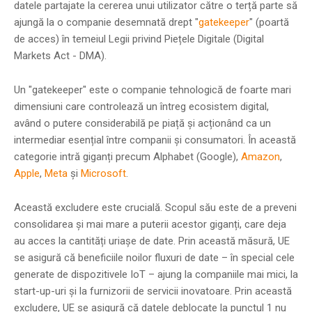
datele partajate la cererea unui utilizator către o terță parte să
ajungă la o companie desemnată drept "
gatekeeper
" (poartă
de acces) în temeiul Legii privind Piețele Digitale (Digital
Markets Act - DMA).
Un "gatekeeper" este o companie tehnologică de foarte mari
dimensiuni care controlează un întreg ecosistem digital,
având o putere considerabilă pe piață și acționând ca un
intermediar esențial între companii și consumatori. În această
categorie intră giganți precum Alphabet (Google),
Amazon
,
Apple
,
Meta
și
Microsoft
.
Această excludere este crucială. Scopul său este de a preveni
consolidarea și mai mare a puterii acestor giganți, care deja
au acces la cantități uriașe de date. Prin această măsură, UE
se asigură că beneficiile noilor fluxuri de date – în special cele
generate de dispozitivele IoT – ajung la companiile mai mici, la
start-up-uri și la furnizorii de servicii inovatoare. Prin această
excludere, UE se asigură că datele deblocate la punctul 1 nu