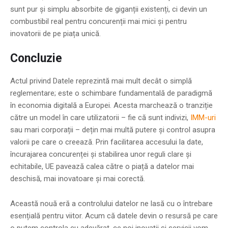
sunt pur și simplu absorbite de giganții existenți, ci devin un
combustibil real pentru concurenții mai mici și pentru
inovatorii de pe piața unică.
Concluzie
Actul privind Datele reprezintă mai mult decât o simplă
reglementare; este o schimbare fundamentală de paradigmă
în economia digitală a Europei. Acesta marchează o tranziție
către un model în care utilizatorii – fie că sunt indivizi,
IMM-uri
sau mari corporații – dețin mai multă putere și control asupra
valorii pe care o creează. Prin facilitarea accesului la date,
încurajarea concurenței și stabilirea unor reguli clare și
echitabile, UE pavează calea către o piață a datelor mai
deschisă, mai inovatoare și mai corectă.
Această nouă eră a controlului datelor ne lasă cu o întrebare
esențială pentru viitor. Acum că datele devin o resursă pe care
o putem controla cu adevărat, ce noi inovații și servicii vom