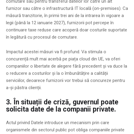
comutare sau pentru transferul datelor lor către un alt
furnizor sau către o infrastructură IT locală (on-premises). Ca
măsură tranzitorie, în primii trei ani de la intrarea în vigoare a
legii (până la 12 ianuarie 2027), furnizorii pot percepe în
continuare taxe reduse care acoperă doar costurile suportate
în legătură cu procesul de comutare.
Impactul acestei măsuri va fi profund. Va stimula o
concurență mult mai acerbă pe piața cloud din UE, va oferi
companiilor o libertate de alegere fără precedent și va duce la
o reducere a costurilor și la o îmbunătățire a calității
serviciilor, deoarece furnizorii vor trebui să concureze pentru
a-și păstra clienții.
3. În situații de criză, guvernul poate
solicita date de la companii private.
Actul privind Datele introduce un mecanism prin care
organismele din sectorul public pot obliga companiile private