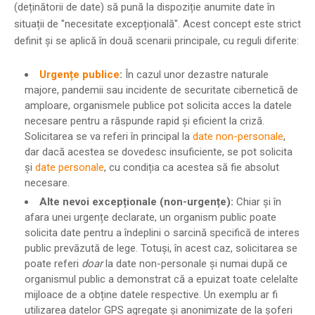
(deținătorii de date) să pună la dispoziție anumite date în
situații de "necesitate excepțională". Acest concept este strict
definit și se aplică în două scenarii principale, cu reguli diferite:
Urgențe publice
:
În cazul unor dezastre naturale
majore, pandemii sau incidente de securitate cibernetică de
amploare, organismele publice pot solicita acces la datele
necesare pentru a răspunde rapid și eficient la criză.
Solicitarea se va referi în principal la
date non-personale
,
dar dacă acestea se dovedesc insuficiente, se pot solicita
și
date personale
, cu condiția ca acestea să fie absolut
necesare.
Alte nevoi excepționale (non-urgențe):
Chiar și în
afara unei urgențe declarate, un organism public poate
solicita date pentru a îndeplini o sarcină specifică de interes
public prevăzută de lege. Totuși, în acest caz, solicitarea se
poate referi
doar
la date non-personale și numai după ce
organismul public a demonstrat că a epuizat toate celelalte
mijloace de a obține datele respective. Un exemplu ar fi
utilizarea datelor GPS agregate și anonimizate de la șoferi