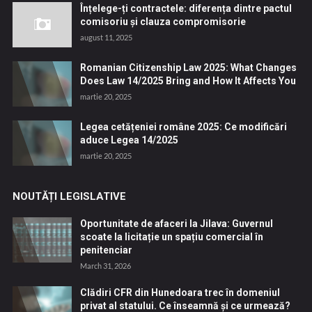
Înțelege-ți contractele: diferența dintre pactul
comisoriu și clauza compromisorie
august 11, 2025
Romanian Citizenship Law 2025: What Changes
Does Law 14/2025 Bring and How It Affects You
martie 20, 2025
Legea cetățeniei române 2025: Ce modificări
aduce Legea 14/2025
martie 20, 2025
NOUTĂȚI LEGISLATIVE
Oportunitate de afaceri la Jilava: Guvernul
scoate la licitație un spațiu comercial în
penitenciar
March 31, 2026
Clădiri CFR din Hunedoara trec în domeniul
privat al statului. Ce înseamnă și ce urmează?