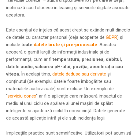
"serviciile conexe" – adică dispozitivele IoT pe care le dețin,
închiriază sau folosesc în leasing și serviciile digitale asociate
acestora.
Este esențial de înțeles că acest drept se extinde mult dincolo
de datele cu caracter personal (deja acoperite de
GDPR
) și
include
toate
datele brute și pre-procesate
. Acestea
acoperă o gamă largă de informații industriale și de
performanță, cum ar fi
temperatura, presiunea, debitul,
datele audio, valoarea pH-ului, poziția, accelerația sau
viteza
. În același timp,
datele deduse sau derivate
și
conținutul (de exemplu, datele foarte îmbogățite sau
materialele audiovizuale) sunt excluse. Un exemplu de
"
serviciu conex
" ar fi o aplicație care măsoară impactul de
mediu al unui ciclu de spălare al unei mașini de spălat
inteligente și ajustează ciclul în consecință. Datele generate
de această aplicație intră și ele sub incidența legii.
Implicațiile practice sunt semnificative. Utilizatorii pot acum
să