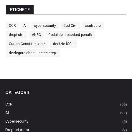
ETICHETE
CCR
AI
cybersecurity
Cod Civil
contracte
drept civil
ANPC
Codul de procedură penală
Curtea Constituțională
decizie ÎCCJ
dezlegare chestiune de drept
CATEGORII
CCR
(96)
AI
(21)
Cybersecurity
(5)
Drepturi Autor
(2)