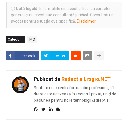
ⓘ
Notă legală:
Informațiile din acest articol au caracter
general și nu constituie consultanță juridică. Consultați un
avocat pentru situația dvs. specifică.
Disclaimer
Categorii:
MO
Facebook
Twitter
Publicat de
Redactia Litigio.NET
Suntem un colectiv format din profesioniști în
drept care activează în sectorul privat, uniți de
pasiunea pentru noile tehnologii și drept.
|
|
|