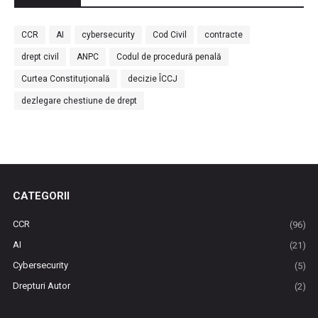
CCR
AI
cybersecurity
Cod Civil
contracte
drept civil
ANPC
Codul de procedură penală
Curtea Constituțională
decizie ÎCCJ
dezlegare chestiune de drept
CATEGORII
CCR
(96)
AI
(21)
Cybersecurity
(5)
Drepturi Autor
(2)