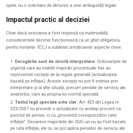
opinii, nu o solicitare de lămurire a unei ambiguități legale.
Impactul practic al deciziei
Chiar dacă sesizarea a fost respinsă ca inadmisibilă,
considerentele deciziei funcționează ca un ghid obligatoriu
pentru instanțe. ÎCCJ a subliniat următoarele aspecte cheie:
Derogările sunt de strictă interpretare:
Ordonanțele de
urgență care au stabilit majorări procentuale fixe au
reprezentat excepții de la regula generală (actualizarea
bazată pe inflație). Aceste excepții nu pot fi extinse prin
interpretare și la alte situații, precum pensiile de serviciu ale
aviatorilor, care au propria lor normă specială.
Textul legii speciale este clar:
Art. 425 din Legea nr.
223/2007 nu prevede o actualizare cu același procent ca
punctul de pensie, ci cu „procentul corespunzător ratei
inflației”. Deoarece majorările din OUG-uri nu au fost bazate
pe rata inflației, ele nu se pot aplica pensiilor de serviciu ale