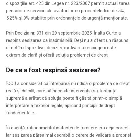
dispozițiile art. 425 din Legea nr. 223/2007 permit actualizarea
pensiilor de serviciu ale aviatorilor cu procentele fixe de 5%,
5,25% și 9% stabilite prin ordonanțele de urgență menționate.
Prin Decizia nr. 331 din 29 septembrie 2025, Înalta Curte a
respins sesizarea ca inadmisibilă. Deși nu a oferit un răspuns
direct în dispozitivul deciziei, motivarea respingerii este
extrem de clară și oferă soluția problemei de drept.
De ce a fost respinsă sesizarea?
ÎCCJ a considerat că întrebarea nu ridică o problemă de drept
reală și dificilă, care să necesite intervenția sa. Instanța
supremă a arătat că soluția poate fi găsită printr-o simplă
interpretare a textelor legale, aplicând principii de drept
fundamentale.
În esență, raționamentul instanței de trimitere era deja corect,
iar sesizarea părea mai degrabă o cerere de validare a propriei