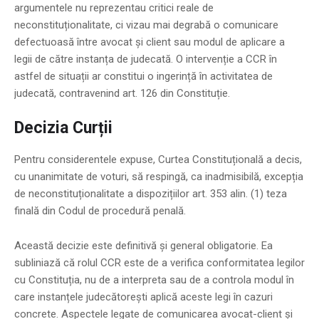
argumentele nu reprezentau critici reale de
neconstituționalitate, ci vizau mai degrabă o comunicare
defectuoasă între avocat și client sau modul de aplicare a
legii de către instanța de judecată. O intervenție a CCR în
astfel de situații ar constitui o ingerință în activitatea de
judecată, contravenind art. 126 din Constituție.
Decizia Curții
Pentru considerentele expuse, Curtea Constituțională a decis,
cu unanimitate de voturi, să respingă, ca inadmisibilă, excepția
de neconstituționalitate a dispozițiilor art. 353 alin. (1) teza
finală din Codul de procedură penală.
Această decizie este definitivă și general obligatorie. Ea
subliniază că rolul CCR este de a verifica conformitatea legilor
cu Constituția, nu de a interpreta sau de a controla modul în
care instanțele judecătorești aplică aceste legi în cazuri
concrete. Aspectele legate de comunicarea avocat-client și