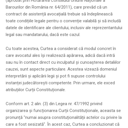
(aprobat prin Hotărârea Consiliului Uniunii Naționale a
Barourilor din România nr. 64/2011), care prevăd că un
contract de asistență avocațială trebuie să îndeplinească
toate condițiile legale pentru o convenție valabilă și să includă
datele de identificare ale clientului, inclusiv ale reprezentantului
legal sau mandatarului, dacă este cazul.
Cu toate acestea, Curtea a considerat că modul concret în
care avocatul ales își realizează apărarea, adică dacă intră
sau nu în contact direct cu inculpatul și cunoașterea detaliilor
cauzei, sunt aspecte particulare. Acestea vizează domeniul
interpretării și aplicării legii și pot fi supuse controlului
instanței judecătorești competente. Prin urmare, ele exced
atribuțiilor Curții Constituționale.
Conform art. 2 alin. (3) din Legea nr. 47/1992 privind
organizarea și funcționarea Curții Constituționale, aceasta se
pronunță "numai asupra constituționalității actelor cu privire la
care a fost sesizată". În acest caz, Curtea a concluzionat că