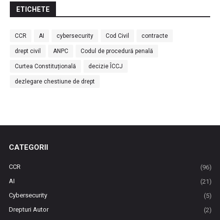
ETICHETE
CCR
AI
cybersecurity
Cod Civil
contracte
drept civil
ANPC
Codul de procedură penală
Curtea Constituțională
decizie ÎCCJ
dezlegare chestiune de drept
CATEGORII
CCR
(96)
AI
(21)
Cybersecurity
(5)
Drepturi Autor
(2)