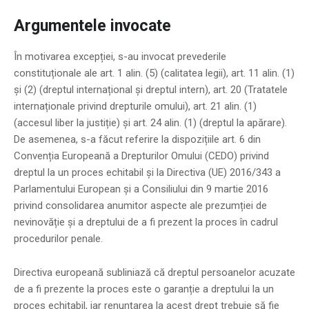
Argumentele invocate
În motivarea excepției, s-au invocat prevederile
constituționale ale art. 1 alin. (5) (calitatea legii), art. 11 alin. (1)
și (2) (dreptul internațional și dreptul intern), art. 20 (Tratatele
internaționale privind drepturile omului), art. 21 alin. (1)
(accesul liber la justiție) și art. 24 alin. (1) (dreptul la apărare).
De asemenea, s-a făcut referire la dispozițiile art. 6 din
Convenția Europeană a Drepturilor Omului (CEDO) privind
dreptul la un proces echitabil și la Directiva (UE) 2016/343 a
Parlamentului European și a Consiliului din 9 martie 2016
privind consolidarea anumitor aspecte ale prezumției de
nevinovăție și a dreptului de a fi prezent la proces în cadrul
procedurilor penale.
Directiva europeană subliniază că dreptul persoanelor acuzate
de a fi prezente la proces este o garanție a dreptului la un
proces echitabil, iar renunțarea la acest drept trebuie să fie