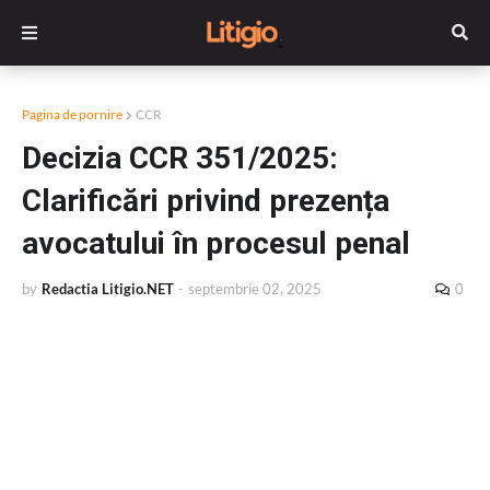
Pagina de pornire
CCR
Decizia CCR 351/2025:
Clarificări privind prezența
avocatului în procesul penal
by
Redactia Litigio.NET
-
septembrie 02, 2025
0