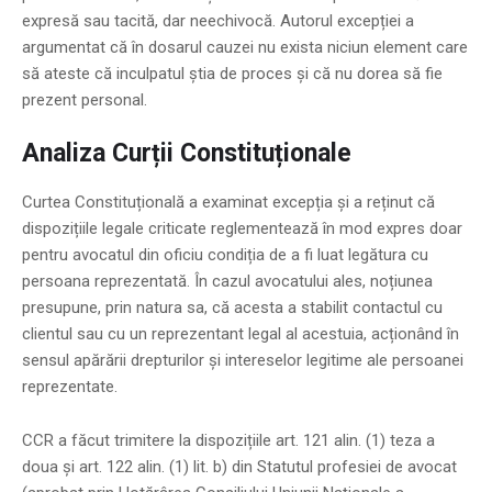
expresă sau tacită, dar neechivocă. Autorul excepției a
argumentat că în dosarul cauzei nu exista niciun element care
să ateste că inculpatul știa de proces și că nu dorea să fie
prezent personal.
Analiza Curții Constituționale
Curtea Constituțională a examinat excepția și a reținut că
dispozițiile legale criticate reglementează în mod expres doar
pentru avocatul din oficiu condiția de a fi luat legătura cu
persoana reprezentată. În cazul avocatului ales, noțiunea
presupune, prin natura sa, că acesta a stabilit contactul cu
clientul sau cu un reprezentant legal al acestuia, acționând în
sensul apărării drepturilor și intereselor legitime ale persoanei
reprezentate.
CCR a făcut trimitere la dispozițiile art. 121 alin. (1) teza a
doua și art. 122 alin. (1) lit. b) din Statutul profesiei de avocat