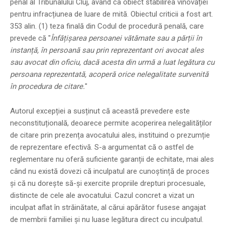
penal al Tribunalului Cluj, având ca obiect stabilirea vinovăției
pentru infracțiunea de luare de mită. Obiectul criticii a fost art.
353 alin. (1) teza finală din Codul de procedură penală, care
prevede că "
Înfățișarea persoanei vătămate sau a părții în
instanță, în persoană sau prin reprezentant ori avocat ales
sau avocat din oficiu, dacă acesta din urmă a luat legătura cu
persoana reprezentată, acoperă orice nelegalitate survenită
în procedura de citare.
"
Autorul excepției a susținut că această prevedere este
neconstituțională, deoarece permite acoperirea nelegalităților
de citare prin prezența avocatului ales, instituind o prezumție
de reprezentare efectivă. S-a argumentat că o astfel de
reglementare nu oferă suficiente garanții de echitate, mai ales
când nu există dovezi că inculpatul are cunoștință de proces
și că nu dorește să-și exercite propriile drepturi procesuale,
distincte de cele ale avocatului. Cazul concret a vizat un
inculpat aflat în străinătate, al cărui apărător fusese angajat
de membrii familiei și nu luase legătura direct cu inculpatul.