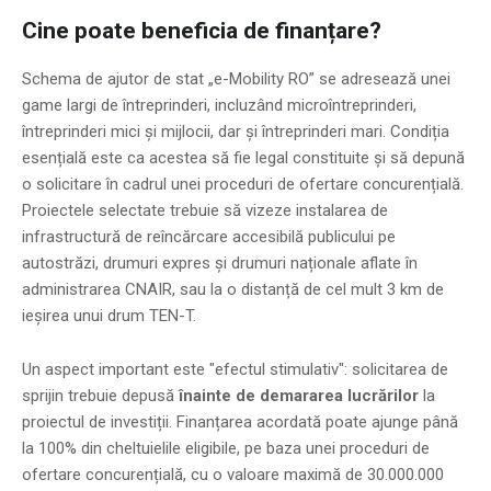
Cine poate beneficia de finanțare?
Schema de ajutor de stat „e-Mobility RO” se adresează unei
game largi de întreprinderi, incluzând microîntreprinderi,
întreprinderi mici și mijlocii, dar și întreprinderi mari. Condiția
esențială este ca acestea să fie legal constituite și să depună
o solicitare în cadrul unei proceduri de ofertare concurențială.
Proiectele selectate trebuie să vizeze instalarea de
infrastructură de reîncărcare accesibilă publicului pe
autostrăzi, drumuri expres și drumuri naționale aflate în
administrarea CNAIR, sau la o distanță de cel mult 3 km de
ieșirea unui drum TEN-T.
Un aspect important este "efectul stimulativ": solicitarea de
sprijin trebuie depusă
înainte de demararea lucrărilor
la
proiectul de investiții. Finanțarea acordată poate ajunge până
la 100% din cheltuielile eligibile, pe baza unei proceduri de
ofertare concurențială, cu o valoare maximă de 30.000.000