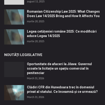
august 11, 2025
Romanian Citizenship Law 2025: What Changes
Does Law 14/2025 Bring and How It Affects You
martie 20, 2025
Legea cetățeniei române 2025: Ce modificări
aduce Legea 14/2025
martie 20, 2025
NOUTĂȚI LEGISLATIVE
Oportunitate de afaceri la Jilava: Guvernul
scoate la licitație un spațiu comercial în
penitenciar
March 31, 2026
Clădiri CFR din Hunedoara trec în domeniul
privat al statului. Ce înseamnă și ce urmează?
March 31, 2026