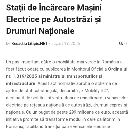
Stații de Încărcare Mașini
Electrice pe Autostrăzi și
Drumuri Naționale
by
Redactia Litigio.NET
-
august 19, 2025
0
Un pas important către o mobilitate mai verde în România a
fost făcut odată cu publicarea în Monitorul Oficial a
Ordinului
nr. 1.319/2025 al ministrului transporturilor și
infrastructurii
. Acest act normativ aprobă o schemă de
ajutor de stat substanțială, denumită „e-Mobility RO”,
destinată dezvoltării infrastructurii de reîncărcare a vehiculelor
electrice pe rețeaua națională de autostrăzi, drumuri expres și
naționale. Cu un buget de peste 299 milioane de euro, această
inițiativă promite să transforme modul în care călătorim în
România, facilitând tranziția către vehiculele electrice.