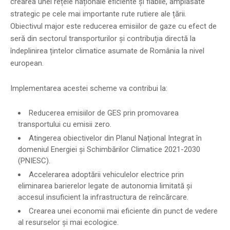
crearea unei rețele naționale eficiente și fiabile, amplasate
strategic pe cele mai importante rute rutiere ale țării.
Obiectivul major este reducerea emisiilor de gaze cu efect de
seră din sectorul transporturilor și contribuția directă la
îndeplinirea țintelor climatice asumate de România la nivel
european.
Implementarea acestei scheme va contribui la:
Reducerea emisiilor de GES prin promovarea
transportului cu emisii zero.
Atingerea obiectivelor din Planul Național Integrat în
domeniul Energiei și Schimbărilor Climatice 2021-2030
(PNIESC).
Accelerarea adoptării vehiculelor electrice prin
eliminarea barierelor legate de autonomia limitată și
accesul insuficient la infrastructura de reîncărcare.
Crearea unei economii mai eficiente din punct de vedere
al resurselor și mai ecologice.