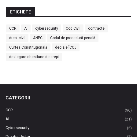
ETICHETE
CCR
AI
cybersecurity
Cod Civil
contracte
drept civil
ANPC
Codul de procedură penală
Curtea Constituțională
decizie ÎCCJ
dezlegare chestiune de drept
CATEGORII
CCR
(96)
AI
(21)
Cybersecurity
(5)
Drepturi Autor
(2)