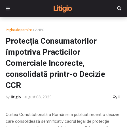
Pagina de pornire
ANPC
Protecția Consumatorilor
împotriva Practicilor
Comerciale Incorecte,
consolidată printr-o Decizie
CCR
by
litigio
-
august 08, 2025
0
Curtea Constituțională a României a publicat recent o decizie
care consolidează semnificativ cadrul legal de protecție