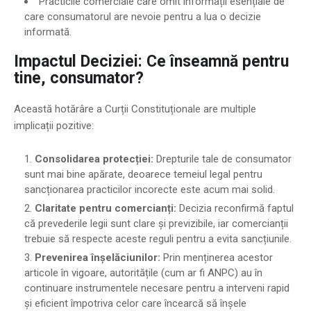
Practicile comerciale care omit informații esențiale de
care consumatorul are nevoie pentru a lua o decizie
informată.
Impactul Deciziei: Ce înseamnă pentru
tine, consumator?
Această hotărâre a Curții Constituționale are multiple
implicații pozitive:
Consolidarea protecției:
Drepturile tale de consumator
sunt mai bine apărate, deoarece temeiul legal pentru
sancționarea practicilor incorecte este acum mai solid.
Claritate pentru comercianți:
Decizia reconfirmă faptul
că prevederile legii sunt clare și previzibile, iar comercianții
trebuie să respecte aceste reguli pentru a evita sancțiunile.
Prevenirea înșelăciunilor:
Prin menținerea acestor
articole în vigoare, autoritățile (cum ar fi ANPC) au în
continuare instrumentele necesare pentru a interveni rapid
și eficient împotriva celor care încearcă să înșele