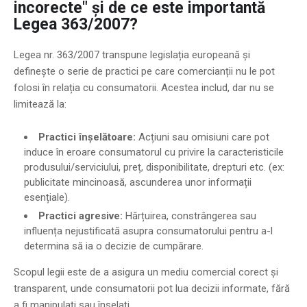
incorecte" și de ce este importantă
Legea 363/2007?
Legea nr. 363/2007 transpune legislația europeană și
definește o serie de practici pe care comercianții nu le pot
folosi în relația cu consumatorii. Acestea includ, dar nu se
limitează la:
Practici înșelătoare:
Acțiuni sau omisiuni care pot
induce în eroare consumatorul cu privire la caracteristicile
produsului/serviciului, preț, disponibilitate, drepturi etc. (ex:
publicitate mincinoasă, ascunderea unor informații
esențiale).
Practici agresive:
Hărțuirea, constrângerea sau
influența nejustificată asupra consumatorului pentru a-l
determina să ia o decizie de cumpărare.
Scopul legii este de a asigura un mediu comercial corect și
transparent, unde consumatorii pot lua decizii informate, fără
a fi manipulați sau înșelați.