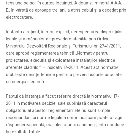
tensiune pe sol, în curtea locuinței. A doua zi, minorul A.A.A.-
E., în vârstă de aproape trei ani, a atins cablul și a decedat prin
electrocutare.
Instanța a reținut, în mod explicit, nerespectarea dispozițiilor
legale și a măsurilor de prevedere stabilite prin Ordinul
Ministrului Dezvoltării Regionale și Turismului nr. 2741/2011,
care aprobă reglementarea tehnică „Normativ pentru
proiectarea, execuţia şi exploatarea instalaţiilor electrice
aferente clădirilor” – indicativ I7-2011. Acest act normativ
stabilește cerințe tehnice pentru a preveni riscurile asociate
cu energia electrică.
Faptul că instanța a făcut referire directă la Normativul I7-
2011 în motivarea deciziei sale subliniază caracterul
obligatoriu al acestor reglementări. Ele nu sunt simple
recomandări, ci norme legale a căror încălcare poate atrage
răspunderea penală, mai ales atunci când neglijența conduce
la rezultate fatale.