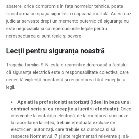
abatere, orice compromis în fața normelor tehnice, poate
transforma un spațiu sigur într-o capcană mortală. Acest caz
judiciar servește drept un memento puternic că siguranța nu
este negociabilă și că repercusiunile legale pentru
nerespectarea ei sunt reale și severe.
Lecții pentru siguranța noastră
Tragedia familiei S-N. este o reamintire dureroasă a faptului
că siguranța electrică este o responsabilitate colectivă, care
necesită vigilență constantă și respectarea fără excepție a
legii.
Apelați la profesioniști autorizați (ideal în baza unui
contract scris și cu recepție a lucrării efectuate):
Orice
intervenție la instalația electrică, de la montarea unei prize
la racordarea la rețea, trebuie efectuată exclusiv de
electricieni autorizați, care trebuie să cunoscă și să
respecte Normativul I7 și alte reglementări relevante și să-