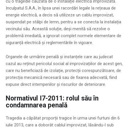
cu o tragedie cauzată de o instalație electrică improvizată.
Inculpatul S.A.A., în lipsa unei racordări legale la rețeaua de
energie electrică, a decis să utilizeze un cablu improvizat,
suspendat pe stâlpi de lemn, pentru a se conecta la instalația
vecinului său. Această soluție, deși menită să rezolve o
problemă imediată, a ignorat complet normele elementare de
siguranță electrică și reglementările în vigoare.
Organele de urmărire penală și instanțele care au judecat
cazul au reținut pericolul social al improvizațiilor de acest gen,
care nu beneficiază de izolație, protecții corespunzătoare, de
protecția mecanică necesară sau de fixarea adecvată, fiind
expuse direct intemperiilor și riscurilor de deteriorare.
Normativul I7-2011: rolul său în
condamnarea penală
Tragedia a căpătat proporții tragice în urma unei furtuni din 6
iulie 2013, care a doborât cablul improvizat, lăsându-l sub