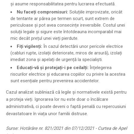
și asume responsabilitatea pentru lucrarea efectuată.
Nu faceți compromisuri:
Soluțiile improvizate, oricât
de tentante ar părea pe termen scurt, sunt extrem de
periculoase și pot avea consecințe ireversibile. Costul unei
soluții legale și sigure este întotdeauna incomparabil mai
mic decât prețul unei vieți pierdute.
Fiți vigilenți:
În cazul detectării unor pericole electrice
(cabluri rupte, izolații deteriorate, miros de arsură), izolați
imediat zona și apelați de urgență la specialiști.
Educați-vă și protejați-i pe ceilalți:
Înțelegerea
riscurilor electrice și educarea copiilor cu privire la acestea
sunt esențiale pentru prevenirea accidentelor.
Cazul analizat subliniază că legile și normativele există pentru
a proteja vieți. Ignorarea lor nu este doar o încălcare
administrativă, ci poate deveni o faptă penală cu repercusiuni
devastatoare în viața unor familii distruse.
Surse: Hotărâre nr. 821/2021 din 07/12/2021 - Curtea de Apel