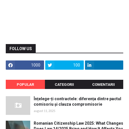
FOLLOW US
1000
100
POPULAR
CATEGORII
COMENTARII
Înțelege-ți contractele: diferența dintre pactul
comisoriu și clauza compromisorie
august 11, 2025
Romanian Citizenship Law 2025: What Changes
Does Law 14/2025 Bring and How It Affects You