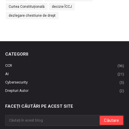
Curtea Constituțională
decizie ÎCCJ
dezlegare chestiune de drept
CATEGORII
CCR
(96)
AI
(21)
Cybersecurity
(5)
Drepturi Autor
(2)
FACEȚI CĂUTĂRI PE ACEST SITE