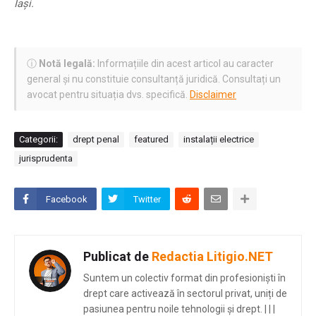
Iași.
ⓘ
Notă legală:
Informațiile din acest articol au caracter
general și nu constituie consultanță juridică. Consultați un
avocat pentru situația dvs. specifică.
Disclaimer
Categorii:
drept penal
featured
instalații electrice
jurisprudenta
Facebook
Twitter
Publicat de
Redactia Litigio.NET
Suntem un colectiv format din profesioniști în
drept care activează în sectorul privat, uniți de
pasiunea pentru noile tehnologii și drept.
|
|
|