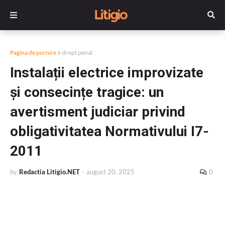
Pagina de pornire
drept penal
Instalații electrice improvizate
și consecințe tragice: un
avertisment judiciar privind
obligativitatea Normativului I7-
2011
by
Redactia Litigio.NET
-
august 20, 2025
0