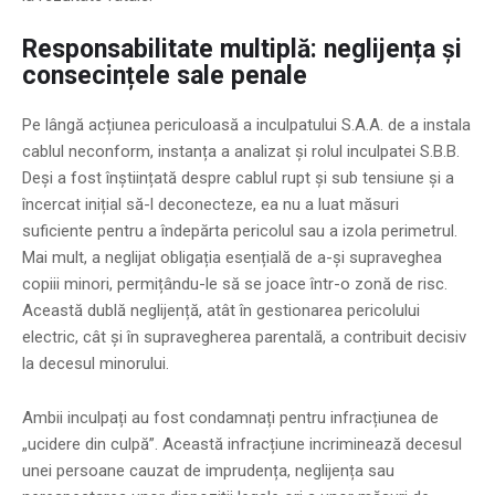
Responsabilitate multiplă: neglijența și
consecințele sale penale
Pe lângă acțiunea periculoasă a inculpatului S.A.A. de a instala
cablul neconform, instanța a analizat și rolul inculpatei S.B.B.
Deși a fost înștiințată despre cablul rupt și sub tensiune și a
încercat inițial să-l deconecteze, ea nu a luat măsuri
suficiente pentru a îndepărta pericolul sau a izola perimetrul.
Mai mult, a neglijat obligația esențială de a-și supraveghea
copiii minori, permițându-le să se joace într-o zonă de risc.
Această dublă neglijență, atât în gestionarea pericolului
electric, cât și în supravegherea parentală, a contribuit decisiv
la decesul minorului.
Ambii inculpați au fost condamnați pentru infracțiunea de
„ucidere din culpă”. Această infracțiune incriminează decesul
unei persoane cauzat de imprudența, neglijența sau