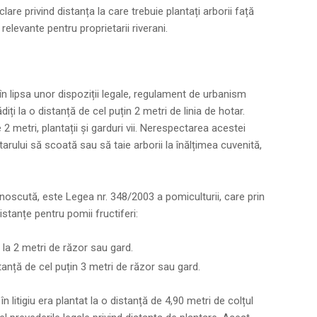
are privind distanța la care trebuie plantați arborii față
relevante pentru proprietarii riverani.
 în lipsa unor dispoziții legale, regulament de urbanism
ădiți la o distanță de cel puțin 2 metri de linia de hotar.
 2 metri, plantații și garduri vii. Nerespectarea acestei
arului să scoată sau să taie arborii la înălțimea cuvenită,
noscută, este Legea nr. 348/2003 a pomiculturii, care prin
distanțe pentru pomii fructiferi:
i la 2 metri de răzor sau gard.
tanță de cel puțin 3 metri de răzor sau gard.
n litigiu era plantat la o distanță de 4,90 metri de colțul