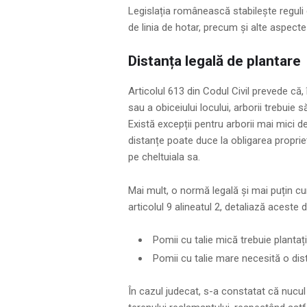
Legislația românească stabilește reguli cl
de linia de hotar, precum și alte aspecte 
Distanța legală de plantare
Articolul 613 din Codul Civil prevede că,
sau a obiceiului locului, arborii trebuie s
Există excepții pentru arborii mai mici de
distanțe poate duce la obligarea propriet
pe cheltuiala sa.
Mai mult, o normă legală și mai puțin cu
articolul 9 alineatul 2, detaliază aceste 
Pomii cu talie mică trebuie plantaț
Pomii cu talie mare necesită o dis
În cazul judecat, s-a constatat că nucul î