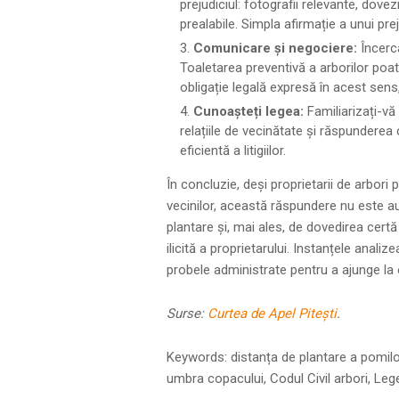
prejudiciul: fotografii relevante, dovez
prealabile. Simpla afirmație a unui pre
Comunicare și negociere:
Încerca
Toaletarea preventivă a arborilor poat
obligație legală expresă în acest sens
Cunoașteți legea:
Familiarizați-vă 
relațiile de vecinătate și răspunderea
eficientă a litigiilor.
În concluzie, deși proprietarii de arbori 
vecinilor, această răspundere nu este a
plantare și, mai ales, de dovedirea certă 
ilicită a proprietarului. Instanțele anal
probele administrate pentru a ajunge la o
Surse:
Curtea de Apel Pitești
.
Keywords: distanța de plantare a pomilor 
umbra copacului, Codul Civil arbori, Legea