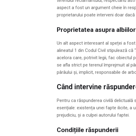
terenului reclamantului, respectând astfe
aspect a fost un argument cheie în resp
proprietarului poate interveni doar dacă
Proprietatea asupra albiilor
Un alt aspect interesant al speței a fost
alineatul 1 din Codul Civil stipulează că "
acelora care, potrivit legii, fac obiectul
se afla strict pe terenul împrejmuit al pâr
pârâului și, implicit, responsabile de arb
Când intervine răspundere
Pentru ca răspunderea civilă delictuală s
esențiale: existența unei fapte ilicite, a 
prejudiciu, și a culpei autorului faptei.
Condițiile răspunderii