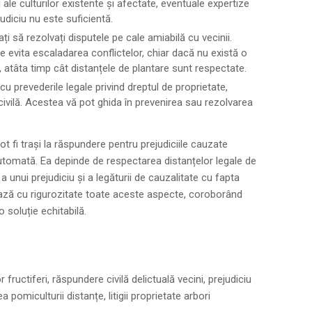
i ale culturilor existente și afectate, eventuale expertize
judiciu nu este suficientă.
ți să rezolvați disputele pe cale amiabilă cu vecinii.
e evita escaladarea conflictelor, chiar dacă nu există o
, atâta timp cât distanțele de plantare sunt respectate.
cu prevederile legale privind dreptul de proprietate,
 civilă. Acestea vă pot ghida în prevenirea sau rezolvarea
pot fi trași la răspundere pentru prejudiciile cauzate
utomată. Ea depinde de respectarea distanțelor legale de
a unui prejudiciu și a legăturii de cauzalitate cu fapta
izează cu rigurozitate toate aceste aspecte, coroborând
 soluție echitabilă.
fructiferi, răspundere civilă delictuală vecini, prejudiciu
 pomiculturii distanțe, litigii proprietate arbori