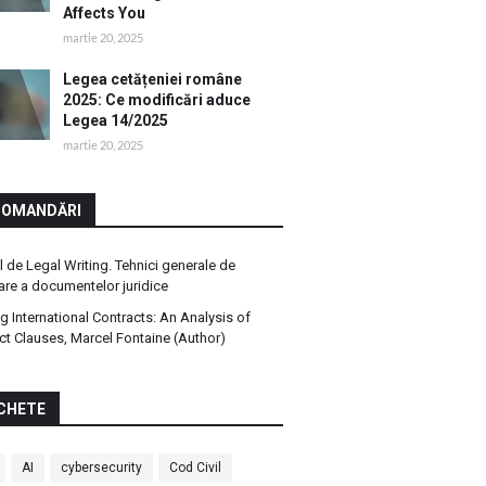
Affects You
martie 20, 2025
Legea cetățeniei române
2025: Ce modificări aduce
Legea 14/2025
martie 20, 2025
COMANDĂRI
 de Legal Writing. Tehnici generale de
are a documentelor juridice
ng International Contracts: An Analysis of
ct Clauses, Marcel Fontaine (Author)
CHETE
AI
cybersecurity
Cod Civil