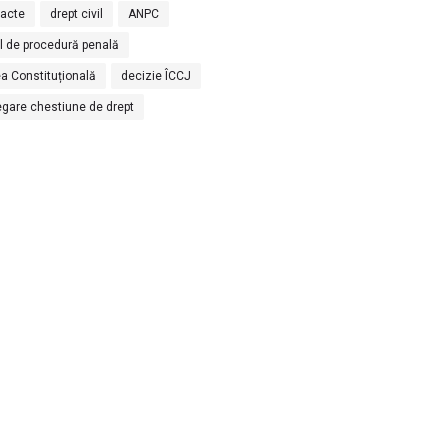
racte
drept civil
ANPC
l de procedură penală
a Constituțională
decizie ÎCCJ
egare chestiune de drept