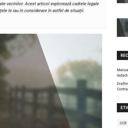
te vecinilor. Acest articol explorează cadrele legale
țele le iau în considerare în astfel de situații.
RE
Manual
redact
Drafti
Contra
ETI
CCR