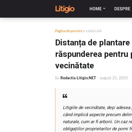
HOME
DESPRE
Pagina de pornire
codul civil
Distanța de plantare 
răspunderea pentru pre
vecinătate
by
Redactia Litigio.NET
-
august 25, 2025
Litigiile de vecinătate, deși adese
când implică aspecte precum delimi
naturale, cum ar fi arborii. Un caz 
obligațiilor proprietarilor de pomi fru