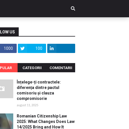
LOW US
1000
100
PULAR
CATEGORII
COMENTARII
Înțelege-ți contractele:
diferența dintre pactul
comisoriu și clauza
compromisorie
august 11, 2025
Romanian Citizenship Law
2025: What Changes Does Law
14/2025 Bring and How It