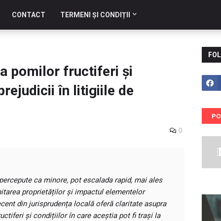
CONTACT
TERMENI ȘI CONDIȚII
FOL
a pomilor fructiferi și
judicii în litigiile de
PO
0
a percepute ca minore, pot escalada rapid, mai ales
tarea proprietăților și impactul elementelor
recent din jurisprudența locală oferă claritate asupra
ctiferi și condițiilor în care aceștia pot fi trași la