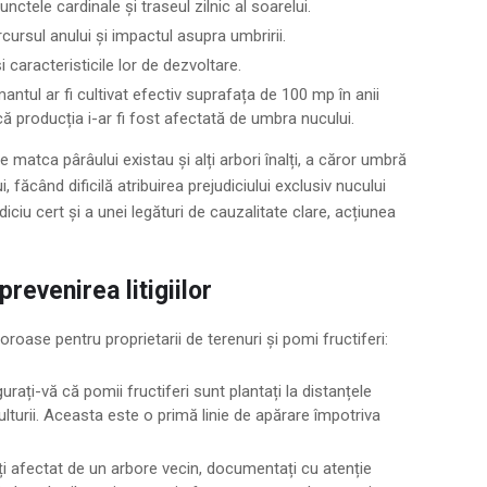
nctele cardinale și traseul zilnic al soarelui.
rcursul anului și impactul asupra umbririi.
 caracteristicile lor de dezvoltare.
ntul ar fi cultivat efectiv suprafața de 100 mp în anii
că producția i-ar fi fost afectată de umbra nucului.
matca pârâului existau și alți arbori înalți, a căror umbră
i, făcând dificilă atribuirea prejudiciului exclusiv nucului
diciu cert și a unei legături de cauzalitate clare, acțiunea
prevenirea litigiilor
oroase pentru proprietarii de terenuri și pomi fructiferi:
urați-vă că pomii fructiferi sunt plantați la distanțele
lturii. Aceasta este o primă linie de apărare împotriva
i afectat de un arbore vecin, documentați cu atenție