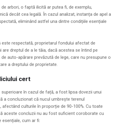
e de arbori, o faptă ilicită ar putea fi, de exemplu,
ică decât cea legală. În cazul analizat, instanța de apel a
spectată, eliminând astfel una dintre condițiile esențiale
lă este respectată, proprietarul fondului afectat de
i are dreptul de a le tăia, dacă acestea se întind pe
 de auto-apărare prevăzută de lege, care nu presupune o
itare a dreptului de proprietate.
iciului cert
e superioare în cazul de față, a fost lipsa dovezii unui
țială a concluzionat că nucul umbrește terenul
 afectând culturile în proporție de 90-100%. Cu toate
că aceste concluzii nu au fost suficient coroborate cu
e esențiale, cum ar fi: