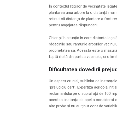
În contextul litigiilor de vecinătate legat
plantarea unui arbore la o distanță mai m
reținut că distanța de plantare a fost re
pentru angajarea răspunderii.
Chiar și în situația în care distanța lega
rădăcinile sau ramurile arborilor vecinulu
proprietatea sa. Aceasta este o măsură
faptă ilicită din partea vecinului, ci o lim
Dificultatea dovedirii prejud
Un aspect crucial, subliniat de instanțel
"prejudiciu cert". Expertiza agricolă ini
reclamantului pe o suprafață de 100 mp,
acestea, instanța de apel a considerat 
alte probe și nu au ținut cont de variabil