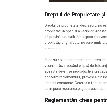
Dreptul de Proprietate și 
Dreptul de proprietate, deși sacru, nu es
proprietari, în special a vecinilor. Aces
să prevină abuzurile. Un aspect frecvent d
proprietăților și efectul pe care
umbra
învecinate.
În cazul soluționat recent de Curtea de A
vecinul său, invocând o lipsă de folosi
aceasta devenise neproductivă din cauza
conform reclamantului, provenea din impo
umbririi constante. Cererea a fost întem
ce impune repararea pagubei cauzate prin
Reglementări cheie pentr