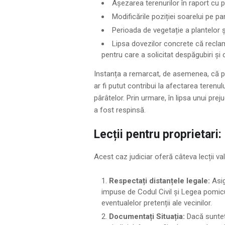
Așezarea terenurilor în raport cu pu
Modificările poziției soarelui pe pa
Perioada de vegetație a plantelor și
Lipsa dovezilor concrete că reclama
pentru care a solicitat despăgubiri și 
Instanța a remarcat, de asemenea, că pe 
ar fi putut contribui la afectarea terenulu
pârâtelor. Prin urmare, în lipsa unui preju
a fost respinsă.
Lecții pentru proprietari: 
Acest caz judiciar oferă câteva lecții val
Respectați distanțele legale:
Asig
impuse de Codul Civil și Legea pomicu
eventualelor pretenții ale vecinilor.
Documentați Situația:
Dacă sunteț