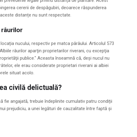
l prevederile legale privind distanța de plantare. Acest
ingerea cererii de despăgubiri, deoarece răspunderea
 aceste distanțe nu sunt respectate.
 râurilor
 locația nucului, respectiv pe matca pârâului. Articolul 573
Albiile râurilor aparţin proprietarilor riverani, cu excepţia
 proprietăţii publice." Aceasta înseamnă că, deși nucul nu
âtelor, ele erau considerate proprietari riverani ai albiei
orele situat acolo.
a civilă delictuală?
ă fie angajată, trebuie îndeplinite cumulativ patru condiții
unui prejudiciu, a unei legături de cauzalitate între faptă și