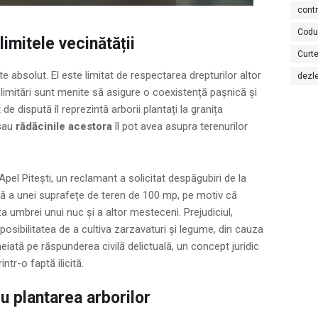
cont
Codu
limitele vecinătății
Curte
te absolut. El este limitat de respectarea drepturilor altor
dezl
te limitări sunt menite să asigure o coexistență pașnică și
e dispută îl reprezintă arborii plantați la granița
sau
rădăcinile acestora
îl pot avea asupra terenurilor
pel Pitești, un reclamant a solicitat despăgubiri de la
nță a unei suprafețe de teren de 100 mp, pe motiv că
 umbrei unui nuc și a altor mesteceni. Prejudiciul,
sibilitatea de a cultiva zarzavaturi și legume, din cauza
eiată pe răspunderea civilă delictuală, un concept juridic
tr-o faptă ilicită.
u plantarea arborilor