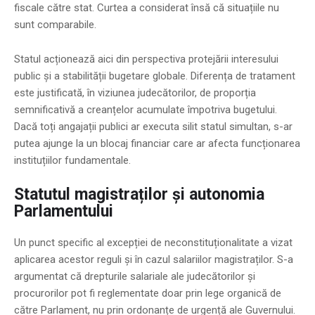
fiscale către stat. Curtea a considerat însă că situațiile nu
sunt comparabile.
Statul acționează aici din perspectiva protejării interesului
public și a stabilității bugetare globale. Diferența de tratament
este justificată, în viziunea judecătorilor, de proporția
semnificativă a creanțelor acumulate împotriva bugetului.
Dacă toți angajații publici ar executa silit statul simultan, s-ar
putea ajunge la un blocaj financiar care ar afecta funcționarea
instituțiilor fundamentale.
Statutul magistraților și autonomia
Parlamentului
Un punct specific al excepției de neconstituționalitate a vizat
aplicarea acestor reguli și în cazul salariilor magistraților. S-a
argumentat că drepturile salariale ale judecătorilor și
procurorilor pot fi reglementate doar prin lege organică de
către Parlament, nu prin ordonanțe de urgență ale Guvernului.