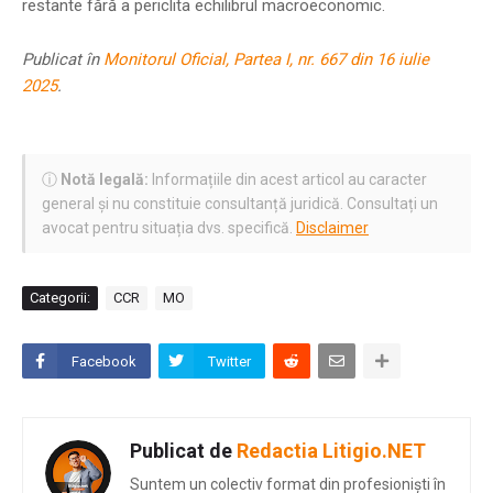
restante fără a periclita echilibrul macroeconomic.
Publicat în
Monitorul Oficial, Partea I, nr. 667 din 16 iulie
2025
.
ⓘ
Notă legală:
Informațiile din acest articol au caracter
general și nu constituie consultanță juridică. Consultați un
avocat pentru situația dvs. specifică.
Disclaimer
Categorii:
CCR
MO
Facebook
Twitter
Publicat de
Redactia Litigio.NET
Suntem un colectiv format din profesioniști în