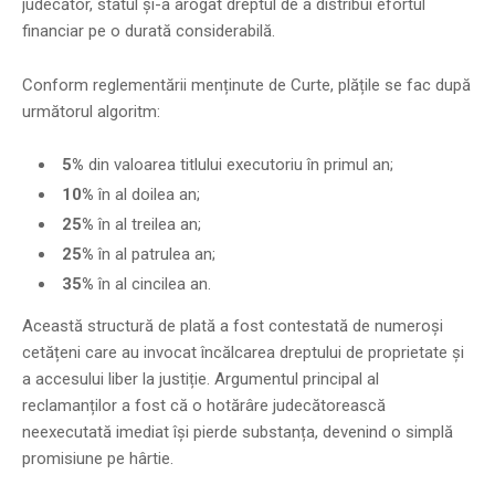
judecător, statul și-a arogat dreptul de a distribui efortul
financiar pe o durată considerabilă.
Conform reglementării menținute de Curte, plățile se fac după
următorul algoritm:
5%
din valoarea titlului executoriu în primul an;
10%
în al doilea an;
25%
în al treilea an;
25%
în al patrulea an;
35%
în al cincilea an.
Această structură de plată a fost contestată de numeroși
cetățeni care au invocat încălcarea dreptului de proprietate și
a accesului liber la justiție. Argumentul principal al
reclamanților a fost că o hotărâre judecătorească
neexecutată imediat își pierde substanța, devenind o simplă
promisiune pe hârtie.