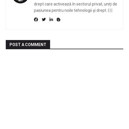
drept care activează în sectorul privat, uniți de
pasiunea pentru noile tehnologii și drept.
|
|
|
POST A COMMENT