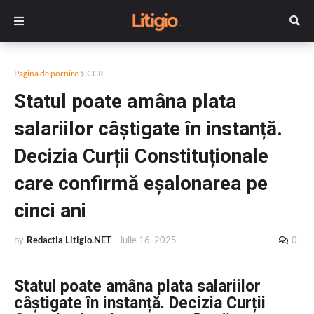
Pagina de pornire
CCR
Statul poate amâna plata
salariilor câștigate în instanță.
Decizia Curții Constituționale
care confirmă eșalonarea pe
cinci ani
by
Redactia Litigio.NET
-
iulie 16, 2025
0
Statul poate amâna plata salariilor
câștigate în instanță. Decizia Curții