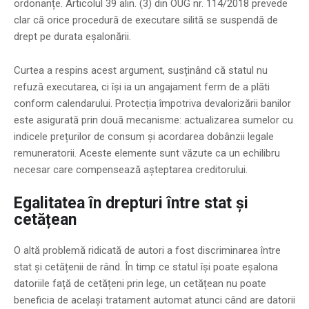
ordonanțe. Articolul 39 alin. (3) din OUG nr. 114/2018 prevede
clar că orice procedură de executare silită se suspendă de
drept pe durata eșalonării.
Curtea a respins acest argument, susținând că statul nu
refuză executarea, ci își ia un angajament ferm de a plăti
conform calendarului. Protecția împotriva devalorizării banilor
este asigurată prin două mecanisme: actualizarea sumelor cu
indicele prețurilor de consum și acordarea dobânzii legale
remuneratorii. Aceste elemente sunt văzute ca un echilibru
necesar care compensează așteptarea creditorului.
Egalitatea în drepturi între stat și
cetățean
O altă problemă ridicată de autori a fost discriminarea între
stat și cetățenii de rând. În timp ce statul își poate eșalona
datoriile față de cetățeni prin lege, un cetățean nu poate
beneficia de același tratament automat atunci când are datorii