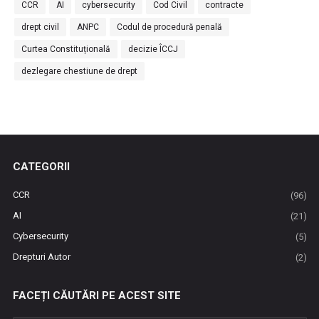
CCR
AI
cybersecurity
Cod Civil
contracte
drept civil
ANPC
Codul de procedură penală
Curtea Constituțională
decizie ÎCCJ
dezlegare chestiune de drept
CATEGORII
CCR
(96)
AI
(21)
Cybersecurity
(5)
Drepturi Autor
(2)
FACEȚI CĂUTĂRI PE ACEST SITE