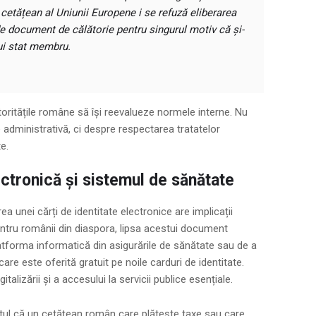
cetățean al Uniunii Europene i se refuză eliberarea
 de document de călătorie pentru singurul motiv că și-
ltui stat membru.
toritățile române să își reevalueze normele interne. Nu
administrativă, ci despre respectarea tratatelor
e.
ctronică și sistemul de sănătate
ea unei cărți de identitate electronice are implicații
Pentru românii din diaspora, lipsa acestui document
tforma informatică din asigurările de sănătate sau de a
are este oferită gratuit pe noile carduri de identitate.
talizării și a accesului la servicii publice esențiale.
tul că un cetățean român care plătește taxe sau care