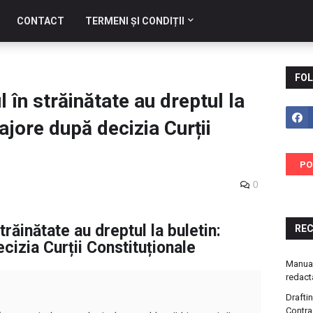
CONTACT
TERMENI ȘI CONDIȚII
FOL
 în străinătate au dreptul la
ajore după decizia Curții
PO
0
trăinătate au dreptul la buletin:
RE
izia Curții Constituționale
Manual
redact
Drafti
Contra