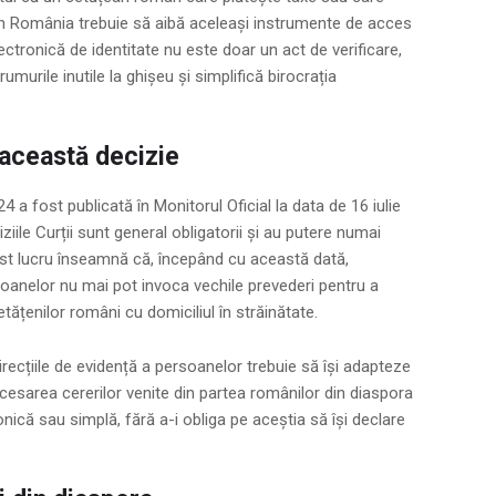
in România trebuie să aibă aceleași instrumente de acces
ectronică de identitate nu este doar un act de verificare,
umurile inutile la ghișeu și simplifică birocrația
 această decizie
4 a fost publicată în Monitorul Oficial la data de 16 iulie
ziile Curții sunt general obligatorii și au putere numai
Acest lucru înseamnă că, începând cu această dată,
soanelor nu mai pot invoca vechile prevederi pentru a
etățenilor români cu domiciliul în străinătate.
direcțiile de evidență a persoanelor trebuie să își adapteze
cesarea cererilor venite din partea românilor din diaspora
nică sau simplă, fără a-i obliga pe aceștia să își declare