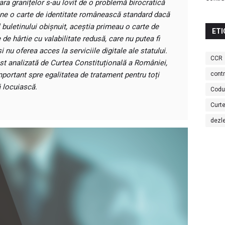
fara granițelor s-au lovit de o problemă birocratică
ține o carte de identitate românească standard dacă
l buletinului obișnuit, aceștia primeau o carte de
ETI
 de hârtie cu valabilitate redusă, care nu putea fi
 nu oferea acces la serviciile digitale ale statului.
CCR
st analizată de Curtea Constituțională a României,
portant spre egalitatea de tratament pentru toți
cont
ă locuiască.
Codu
Curte
dezl