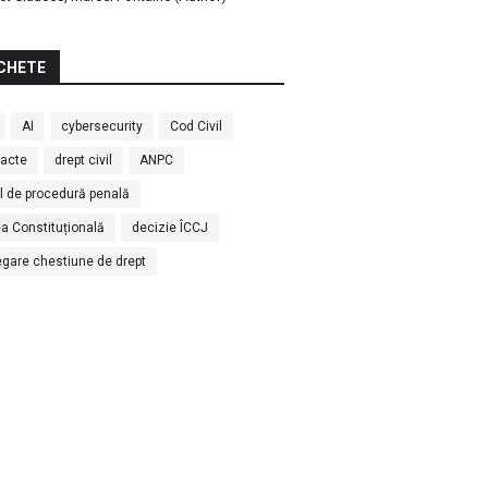
CHETE
AI
cybersecurity
Cod Civil
racte
drept civil
ANPC
l de procedură penală
a Constituțională
decizie ÎCCJ
egare chestiune de drept