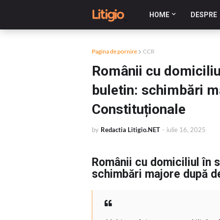
HOME
DESPRE
Pagina de pornire
CCR
Românii cu domiciliul
buletin: schimbări m
Constituționale
by
Redactia Litigio.NET
-
iulie 16, 2025
Românii cu domiciliul în s
schimbări majore după dec