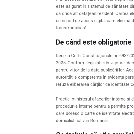
este asigurat în sistemul de sănătate d
ca orice alt cetățean rezident. Cartea el
ci un nod de acces digital care elimină dr
transfrontalieră.
De când este obligatorie
Decizia Curții Constituționale nr. 693/202
2025. Conform legislației în vigoare, deci
pentru viitor de la data publicării lor. 
autoritățile competente în evidența per
refuza eliberarea cărților de identitate c
Practic, ministerul afacerilor interne și 
procedurile interne pentru a permite pro
care doresc o carte de identitate electro
domiciliul fictiv în România.