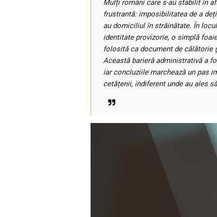
Mulți români care s-au stabilit în a
frustrantă: imposibilitatea de a de
au domiciliul în străinătate. În locu
identitate provizorie, o simplă foaie
folosită ca document de călătorie și
Această barieră administrativă a fo
iar concluziile marchează un pas im
cetățenii, indiferent unde au ales s