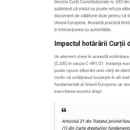
Decizia Curții Constituționale nr. 693 d
subliniind că statul nu poate refuza eli
document de călătorie doar pentru că titu
Uniunii Europene. Această practică limita
în interacțiunea cu autoritățile.
Impactul hotărârii Curții 
Un element cheie în această schimbare a 
(CJUE) în cauza C-491/21. Instanța euro
poate opune eliberării unei cărți de ide
motiv că cetățeanul locuiește în alt stat U
fundamentali ai Uniunii Europene, iar d
exercitarea acestui drept.
Articolul 21 din Tratatul privind fun
(1) din Carta drepturilor fundamenta