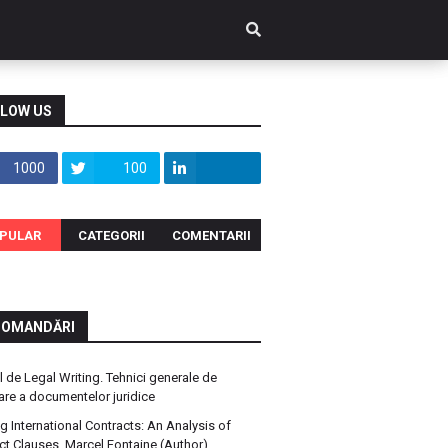
LOW US
1000
100
PULAR
CATEGORII
COMENTARII
COMANDĂRI
 de Legal Writing. Tehnici generale de
are a documentelor juridice
ng International Contracts: An Analysis of
ct Clauses, Marcel Fontaine (Author)