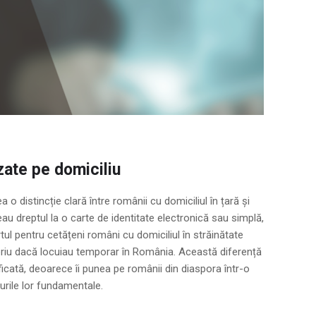
azate pe domiciliu
 o distincție clară între românii cu domiciliul în țară și
veau dreptul la o carte de identitate electronică sau simplă,
ortul pentru cetățeni români cu domiciliul în străinătate
zoriu dacă locuiau temporar în România. Această diferență
icată, deoarece îi punea pe românii din diaspora într-o
turile lor fundamentale.