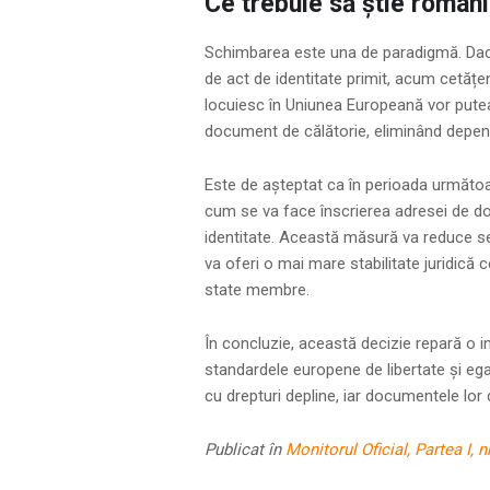
Ce trebuie să știe români
Schimbarea este una de paradigmă. Dacă p
de act de identitate primit, acum cetățen
locuiesc în Uniunea Europeană vor putea 
document de călătorie, eliminând depend
Este de așteptat ca în perioada următo
cum se va face înscrierea adresei de dom
identitate. Această măsură va reduce se
va oferi o mai mare stabilitate juridică
state membre.
În concluzie, această decizie repară o in
standardele europene de libertate și egali
cu drepturi depline, iar documentele lor 
Publicat în
Monitorul Oficial, Partea I, n