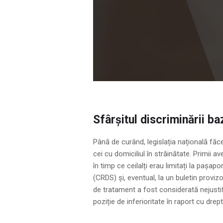
Sfârșitul discriminării b
Până de curând, legislația națională făcea
cei cu domiciliul în străinătate. Primii a
în timp ce ceilalți erau limitați la pașap
(CRDS) și, eventual, la un buletin provi
de tratament a fost considerată nejustif
poziție de inferioritate în raport cu drep