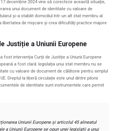
in 17 decembrie 2024 vine să corecteze această situație,
berarea unui document de identitate cu valoare de
larul și-a stabilit domiciliul într-un alt stat membru al
 libertatea de mișcare și crea dificultăți practice majore
de Justiție a Uniunii Europene
fost intervenția Curții de Justiție a Uniunii Europene
peană a fost clară: legislația unui stat membru nu se
ntitate cu valoare de document de călătorie pentru simplul
E. Dreptul la liberă circulație este unul dintre pilonii
ocumentele de identitate sunt instrumentele care permit
cționarea Uniunii Europene și articolul 45 alineatul
le a Uniunii Europene se opun unei legislații a unui