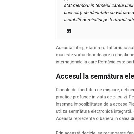
stat membru în temeiul căreia unui 
unei cărți de identitate cu valoare
a stabilit domiciliul pe teritoriul a
Această interpretare a forțat practic au
mai este vorba doar despre o chestiune 
internaționale la care România este part
Accesul la semnătura ele
Dincolo de libertatea de mișcare, deținer
practice profunde în viața de zi cu zi. 
însemna imposibilitatea de a accesa Pla
utiliza semnătura electronică integrată, c
Aceasta reprezenta o barieră în calea digi
Prin această decizie, se recunoaște fap