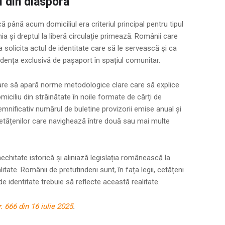
i din diaspora
ână acum domiciliul era criteriul principal pentru tipul
ia și dreptul la liberă circulație primează. Românii care
solicita actul de identitate care să le servească și ca
ența exclusivă de pașaport în spațiul comunitar.
are să apară norme metodologice clare care să explice
iciliu din străinătate în noile formate de cărți de
mnificativ numărul de buletine provizorii emise anual și
 cetățenilor care navighează între două sau mai multe
echitate istorică și aliniază legislația românească la
tate. Românii de pretutindeni sunt, în fața legii, cetățeni
de identitate trebuie să reflecte această realitate.
r. 666 din 16 iulie 2025
.