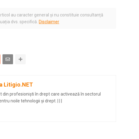
rticol au caracter general și nu constituie consultanță
tuația dvs. specifică.
Disclaimer
a Litigio.NET
din profesioniști în drept care activează în sectorul
entru noile tehnologii și drept.
|
|
|