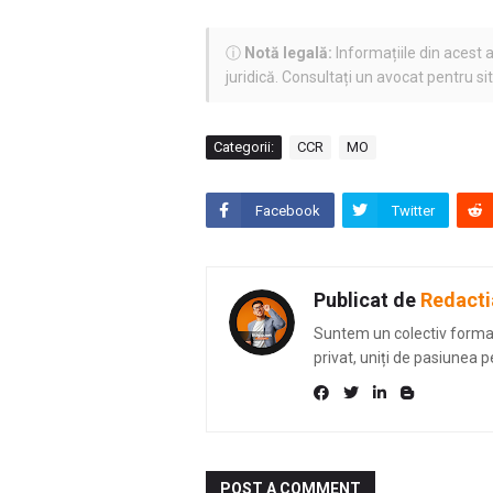
ⓘ
Notă legală:
Informațiile din acest a
juridică. Consultați un avocat pentru si
Categorii:
CCR
MO
Facebook
Twitter
Publicat de
Redacti
Suntem un colectiv format 
privat, uniți de pasiunea p
POST A COMMENT