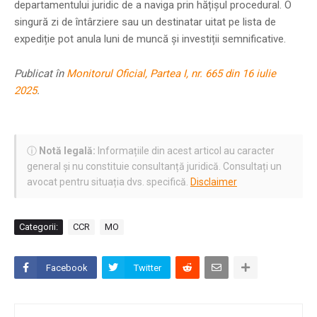
departamentului juridic de a naviga prin hățișul procedural. O
singură zi de întârziere sau un destinatar uitat pe lista de
expediție pot anula luni de muncă și investiții semnificative.
Publicat în
Monitorul Oficial, Partea I, nr. 665 din 16 iulie
2025
.
ⓘ
Notă legală:
Informațiile din acest articol au caracter
general și nu constituie consultanță juridică. Consultați un
avocat pentru situația dvs. specifică.
Disclaimer
Categorii:
CCR
MO
Facebook
Twitter