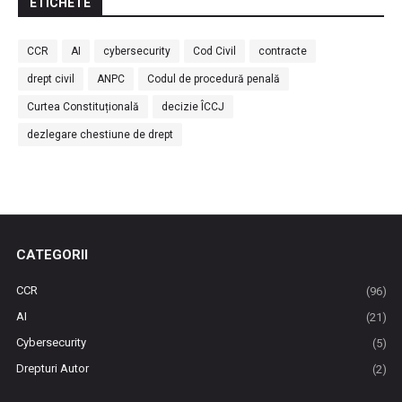
ETICHETE
CCR
AI
cybersecurity
Cod Civil
contracte
drept civil
ANPC
Codul de procedură penală
Curtea Constituțională
decizie ÎCCJ
dezlegare chestiune de drept
CATEGORII
CCR
(96)
AI
(21)
Cybersecurity
(5)
Drepturi Autor
(2)