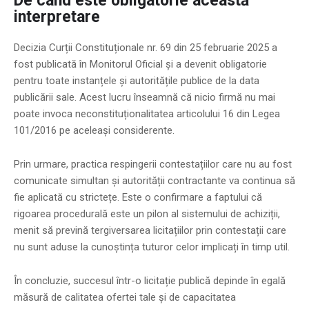
De când este obligatorie această
interpretare
Decizia Curții Constituționale nr. 69 din 25 februarie 2025 a
fost publicată în Monitorul Oficial și a devenit obligatorie
pentru toate instanțele și autoritățile publice de la data
publicării sale. Acest lucru înseamnă că nicio firmă nu mai
poate invoca neconstituționalitatea articolului 16 din Legea
101/2016 pe aceleași considerente.
Prin urmare, practica respingerii contestațiilor care nu au fost
comunicate simultan și autorității contractante va continua să
fie aplicată cu strictețe. Este o confirmare a faptului că
rigoarea procedurală este un pilon al sistemului de achiziții,
menit să prevină tergiversarea licitațiilor prin contestații care
nu sunt aduse la cunoștința tuturor celor implicați în timp util.
În concluzie, succesul într-o licitație publică depinde în egală
măsură de calitatea ofertei tale și de capacitatea