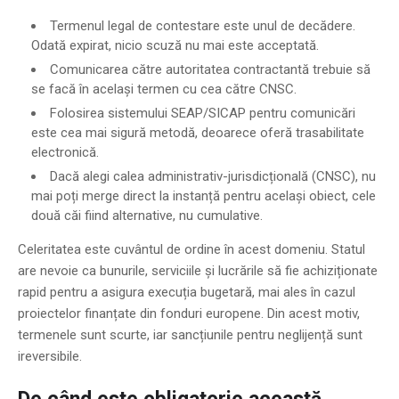
Termenul legal de contestare este unul de decădere.
Odată expirat, nicio scuză nu mai este acceptată.
Comunicarea către autoritatea contractantă trebuie să
se facă în același termen cu cea către CNSC.
Folosirea sistemului SEAP/SICAP pentru comunicări
este cea mai sigură metodă, deoarece oferă trasabilitate
electronică.
Dacă alegi calea administrativ-jurisdicțională (CNSC), nu
mai poți merge direct la instanță pentru același obiect, cele
două căi fiind alternative, nu cumulative.
Celeritatea este cuvântul de ordine în acest domeniu. Statul
are nevoie ca bunurile, serviciile și lucrările să fie achiziționate
rapid pentru a asigura execuția bugetară, mai ales în cazul
proiectelor finanțate din fonduri europene. Din acest motiv,
termenele sunt scurte, iar sancțiunile pentru neglijență sunt
ireversibile.