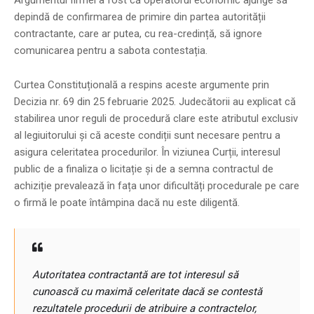
depindă de confirmarea de primire din partea autorității
contractante, care ar putea, cu rea-credință, să ignore
comunicarea pentru a sabota contestația.
Curtea Constituțională a respins aceste argumente prin
Decizia nr. 69 din 25 februarie 2025. Judecătorii au explicat că
stabilirea unor reguli de procedură clare este atributul exclusiv
al legiuitorului și că aceste condiții sunt necesare pentru a
asigura celeritatea procedurilor. În viziunea Curții, interesul
public de a finaliza o licitație și de a semna contractul de
achiziție prevalează în fața unor dificultăți procedurale pe care
o firmă le poate întâmpina dacă nu este diligentă.
Autoritatea contractantă are tot interesul să
cunoască cu maximă celeritate dacă se contestă
rezultatele procedurii de atribuire a contractelor,