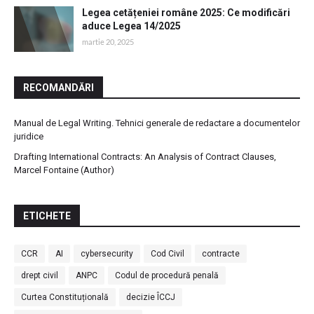
Legea cetățeniei române 2025: Ce modificări
aduce Legea 14/2025
martie 20, 2025
RECOMANDĂRI
Manual de Legal Writing. Tehnici generale de redactare a documentelor
juridice
Drafting International Contracts: An Analysis of Contract Clauses,
Marcel Fontaine (Author)
ETICHETE
CCR
AI
cybersecurity
Cod Civil
contracte
drept civil
ANPC
Codul de procedură penală
Curtea Constituțională
decizie ÎCCJ