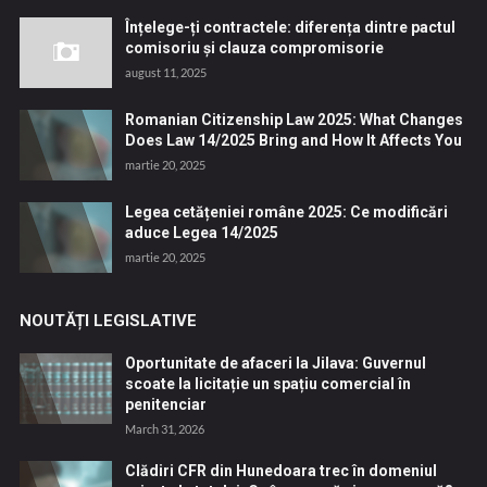
Înțelege-ți contractele: diferența dintre pactul
comisoriu și clauza compromisorie
august 11, 2025
Romanian Citizenship Law 2025: What Changes
Does Law 14/2025 Bring and How It Affects You
martie 20, 2025
Legea cetățeniei române 2025: Ce modificări
aduce Legea 14/2025
martie 20, 2025
NOUTĂȚI LEGISLATIVE
Oportunitate de afaceri la Jilava: Guvernul
scoate la licitație un spațiu comercial în
penitenciar
March 31, 2026
Clădiri CFR din Hunedoara trec în domeniul