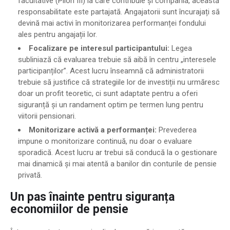
facultative (Pilon III) la care contribuie și compania, această
responsabilitate este partajată. Angajatorii sunt încurajați să
devină mai activi în monitorizarea performanței fondului
ales pentru angajații lor.
Focalizare pe interesul participantului:
Legea
subliniază că evaluarea trebuie să aibă în centru „interesele
participanților”. Acest lucru înseamnă că administratorii
trebuie să justifice că strategiile lor de investiții nu urmăresc
doar un profit teoretic, ci sunt adaptate pentru a oferi
siguranță și un randament optim pe termen lung pentru
viitorii pensionari.
Monitorizare activă a performanței:
Prevederea
impune o monitorizare continuă, nu doar o evaluare
sporadică. Acest lucru ar trebui să conducă la o gestionare
mai dinamică și mai atentă a banilor din conturile de pensie
privată.
Un pas înainte pentru siguranța
economiilor de pensie