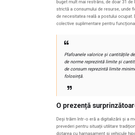
buget mult mai restrâns, de doar 31 de l
strictă a consumului de resurse, unde fi
de necesitatea reală a postului ocupat
colective suplimentare pentru funcționare
Plafoanele valorice și cantitățile d
de norme reprezintă limite și canti
de consum reprezintă limite minime
folosință.
O prezență surprinzătoar
Deși trăim într-o eră a digitalizării și a
prevederi pentru situații utilitare tradi
dotarea cu harnașament și vehicule hipo.