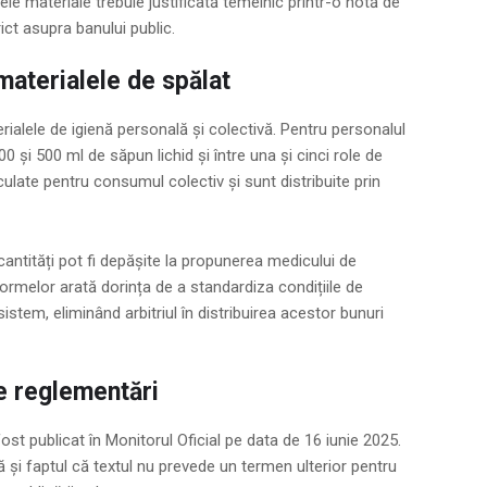
le materiale trebuie justificată temeinic printr-o notă de
ct asupra banului public.
materialele de spălat
rialele de igienă personală și colectivă. Pentru personalul
00 și 500 ml de săpun lichid și între una și cinci role de
lculate pentru consumul colectiv și sunt distribuite prin
 cantități pot fi depășite la propunerea medicului de
ormelor arată dorința de a standardiza condițiile de
sistem, eliminând arbitriul în distribuirea acestor bunuri
le reglementări
 fost publicat în Monitorul Oficial pe data de 16 iunie 2025.
 și faptul că textul nu prevede un termen ulterior pentru