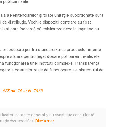
a publicării sale.
lă a Penitenciarelor și toate unitățile subordonate sunt
i de distribuție. Vechile dispoziții contrare au fost
lizat care încearcă să echilibreze nevoile logistice cu
ă o preocupare pentru standardizarea proceselor interne.
espre sfoara pentru legat dosare pot părea triviale, ele
nă funcționarea unei instituții complexe. Transparența
gere a costurilor reale de funcționare ale sistemului de
r. 553 din 16 iunie 2025
.
rticol au caracter general și nu constituie consultanță
tuația dvs. specifică.
Disclaimer