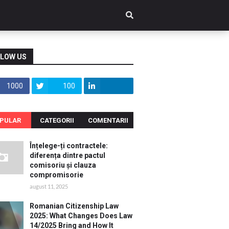
LOW US
1000
100
PULAR
CATEGORII
COMENTARII
Înțelege-ți contractele:
diferența dintre pactul
comisoriu și clauza
compromisorie
august 11, 2025
Romanian Citizenship Law
2025: What Changes Does Law
14/2025 Bring and How It