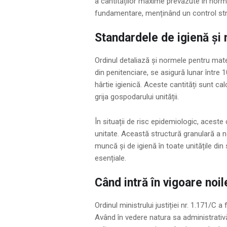
a cantităților maxime prevăzute în norme
fundamentare, menținând un control stri
Standardele de igienă și 
Ordinul detaliază și normele pentru mate
din penitenciare, se asigură lunar între 1
hârtie igienică. Aceste cantități sunt ca
grija gospodarului unității.
În situații de risc epidemiologic, aceste
unitate. Această structură granulară a n
muncă și de igienă în toate unitățile din 
esențiale.
Când intră în vigoare noi
Ordinul ministrului justiției nr. 1.171/C a
Având în vedere natura sa administrativă