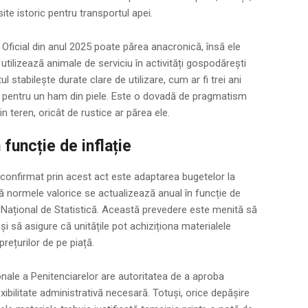
site istoric pentru transportul apei.
Oficial din anul 2025 poate părea anacronică, însă ele
utilizează animale de serviciu în activități gospodărești
 stabilește durate clare de utilizare, cum ar fi trei ani
ni pentru un ham din piele. Este o dovadă de pragmatism
in teren, oricât de rustice ar părea ele.
 funcție de inflație
onfirmat prin acest act este adaptarea bugetelor la
ă normele valorice se actualizează anual în funcție de
ul Național de Statistică. Această prevedere este menită să
i să asigure că unitățile pot achiziționa materialele
rețurilor de pe piață.
ionale a Penitenciarelor are autoritatea de a aproba
exibilitate administrativă necesară. Totuși, orice depășire