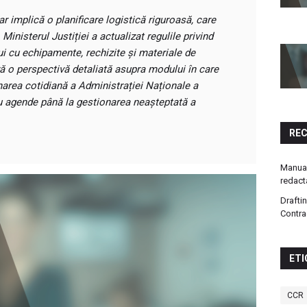
r implică o planificare logistică riguroasă, care
Ministerul Justiției a actualizat regulile privind
ui cu echipamente, rechizite și materiale de
ră o perspectivă detaliată asupra modului în care
narea cotidiană a Administrației Naționale a
ru agende până la gestionarea neașteptată a
RE
Manual
redact
Drafti
Contra
ETI
CCR