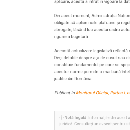
aplicare, acesta a intrat în vigoare la dat
Din acest moment, Administrația Naționa
obligate să aplice noile plafoane și regul
abrogate, lăsând loc acestui cadru actua
rigoarea bugetară.
Această actualizare legislativă reflect
Deși detaliile despre ața de cusut sau d
constituie fundamentul pe care se spriji
acestor norme permite o mai bună înțele
justiție din România.
Publicat în
Monitorul Oficial, Partea I, n
ⓘ
Notă legală:
Informațiile din acest a
juridică. Consultați un avocat pentru si