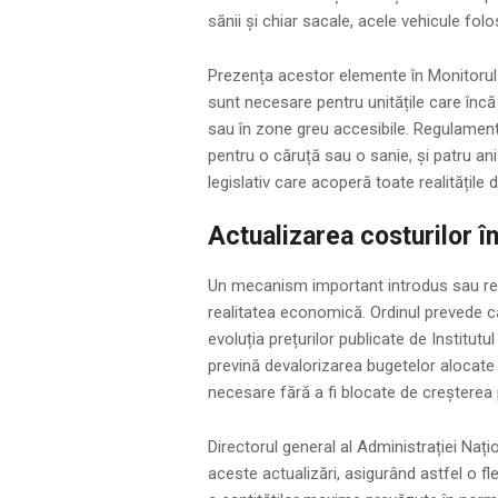
sănii și chiar sacale, acele vehicule folo
Prezența acestor elemente în Monitorul 
sunt necesare pentru unitățile care încă 
sau în zone greu accesibile. Regulamentul
pentru o căruță sau o sanie, și patru a
legislativ care acoperă toate realitățile d
Actualizarea costurilor în
Un mecanism important introdus sau rec
realitatea economică. Ordinul prevede c
evoluția prețurilor publicate de Institut
prevină devalorizarea bugetelor alocate ș
necesare fără a fi blocate de creșterea p
Directorul general al Administrației Naț
aceste actualizări, asigurând astfel o fl