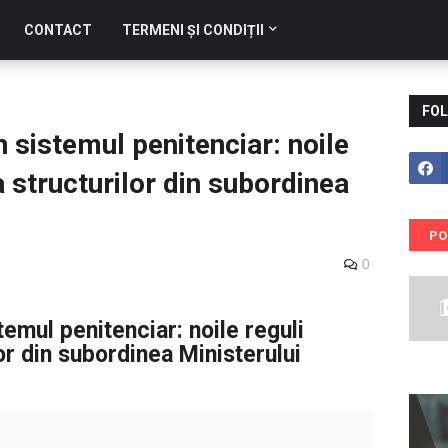
CONTACT
TERMENI ȘI CONDIȚII
FOL
n sistemul penitenciar: noile
a structurilor din subordinea
PO
0
temul penitenciar: noile reguli
or din subordinea Ministerului