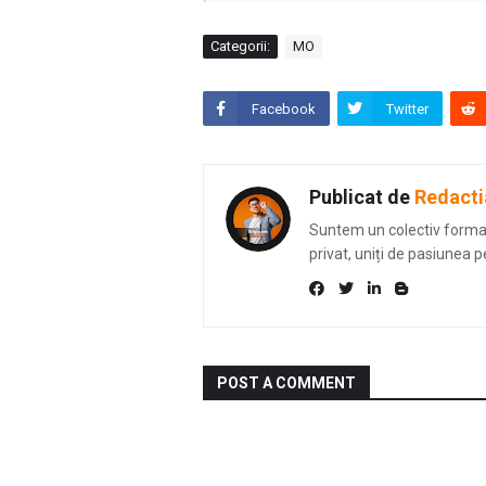
Categorii:
MO
Facebook
Twitter
Publicat de
Redacti
Suntem un colectiv format 
privat, uniți de pasiunea p
POST A COMMENT