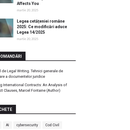
Affects You
martie 20, 2025
Legea cetățeniei române
2025: Ce modificări aduce
Legea 14/2025
martie 20, 2025
COMANDĂRI
 de Legal Writing. Tehnici generale de
are a documentelor juridice
ng International Contracts: An Analysis of
ct Clauses, Marcel Fontaine (Author)
CHETE
AI
cybersecurity
Cod Civil