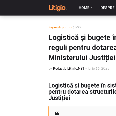
HOME
DESPRE
Pagina de pornire
MO
Logistică și bugete î
reguli pentru dotare
Ministerului Justiției
by
Redactia Litigio.NET
-
iunie 16, 2025
Logistică și bugete în sis
pentru dotarea structuril
Justiției