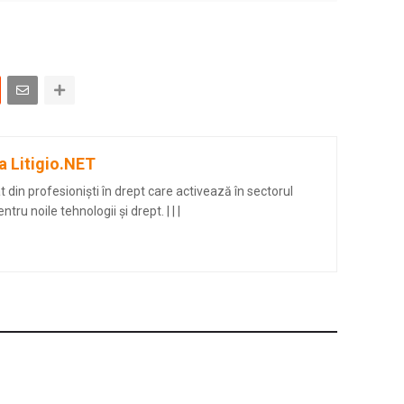
a Litigio.NET
din profesioniști în drept care activează în sectorul
entru noile tehnologii și drept.
|
|
|