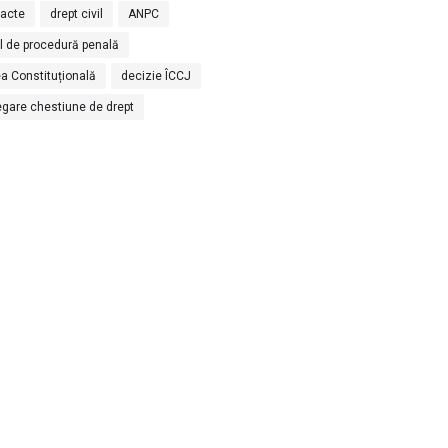
racte
drept civil
ANPC
l de procedură penală
a Constituțională
decizie ÎCCJ
egare chestiune de drept