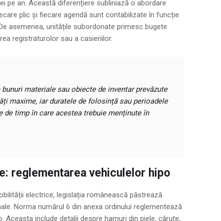
ei pe an. Această diferențiere subliniază o abordare
ecare plic și fiecare agendă sunt contabilizate în funcție
. De asemenea, unitățile subordonate primesc bugete
a registraturolor sau a casieriilor.
e bunuri materiale sau obiecte de inventar prevăzute
tăți maxime, iar duratele de folosință sau perioadele
 de timp în care acestea trebuie menținute în
e: reglementarea vehiculelor hipo
 mobilității electrice, legislația românească păstrează
ționale. Norma numărul 6 din anexa ordinului reglementează
 Aceasta include detalii despre hamuri din piele, căruțe,