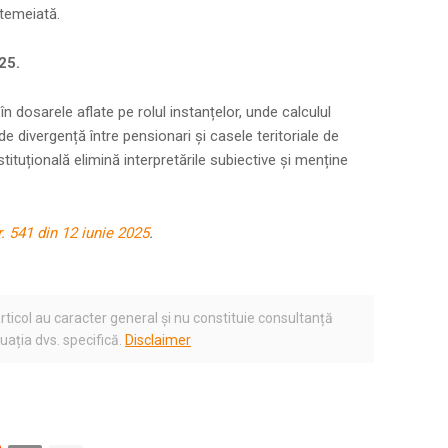
ntemeiată.
25.
în dosarele aflate pe rolul instanțelor, unde calculul
e divergență între pensionari și casele teritoriale de
tituțională elimină interpretările subiective și menține
r. 541 din 12 iunie 2025
.
rticol au caracter general și nu constituie consultanță
tuația dvs. specifică.
Disclaimer