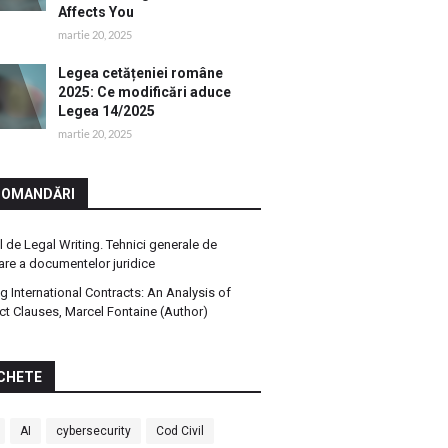
Affects You
martie 20, 2025
Legea cetățeniei române
2025: Ce modificări aduce
Legea 14/2025
martie 20, 2025
COMANDĂRI
 de Legal Writing. Tehnici generale de
are a documentelor juridice
ng International Contracts: An Analysis of
ct Clauses, Marcel Fontaine (Author)
CHETE
AI
cybersecurity
Cod Civil