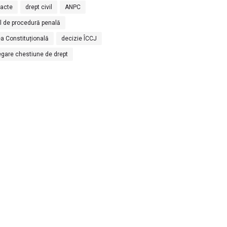
racte
drept civil
ANPC
l de procedură penală
a Constituțională
decizie ÎCCJ
egare chestiune de drept