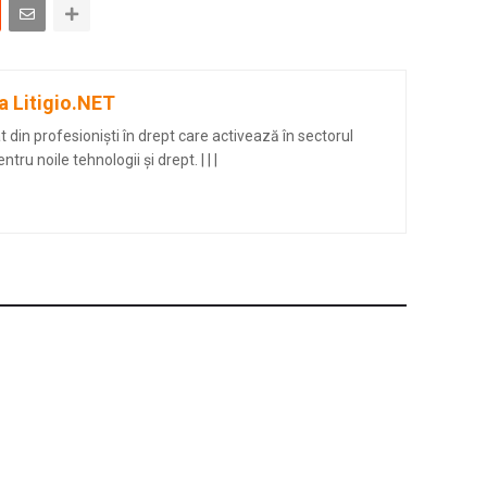
a Litigio.NET
din profesioniști în drept care activează în sectorul
entru noile tehnologii și drept.
|
|
|