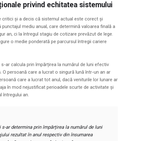
ționale privind echitatea sistemului
critici și a decis că sistemul actual este corect și
că punctajul mediu anual, care determină valoarea finală a
ur an, ci la întregul stagiu de cotizare prevăzut de lege.
ure o medie ponderată pe parcursul întregii cariere
s-ar calcula prin împărțirea la numărul de luni efectiv
ă. O persoană care a lucrat o singură lună într-un an ar
soană care a lucrat tot anul, dacă veniturile lor lunare ar
ja în mod nejustificat perioadele scurte de activitate și
 întregului an.
 s-ar determina prin împărțirea la numărul de luni
ajului rezultat în anul respectiv din însumarea