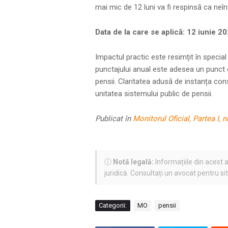
mai mic de 12 luni va fi respinsă ca neî
Data de la care se aplică: 12 iunie 20
Impactul practic este resimțit în special 
punctajului anual este adesea un punct d
pensii. Claritatea adusă de instanța cons
unitatea sistemului public de pensii.
Publicat în
Monitorul Oficial, Partea I, n
ⓘ
Notă legală:
Informațiile din acest a
juridică. Consultați un avocat pentru si
Categorii:
MO
pensii