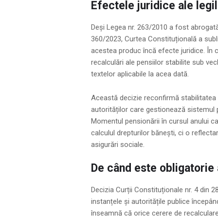
Efectele juridice ale legi
Deși Legea nr. 263/2010 a fost abrogată 
360/2023, Curtea Constituțională a subli
acestea produc încă efecte juridice. În 
recalculări ale pensiilor stabilite sub vec
textelor aplicabile la acea dată.
Această decizie reconfirmă stabilitatea 
autorităților care gestionează sistemul p
Momentul pensionării în cursul anului ca
calculul drepturilor bănești, ci o reflecta
asigurări sociale.
De când este obligatorie
Decizia Curții Constituționale nr. 4 din 
instanțele și autoritățile publice începân
înseamnă că orice cerere de recalculare