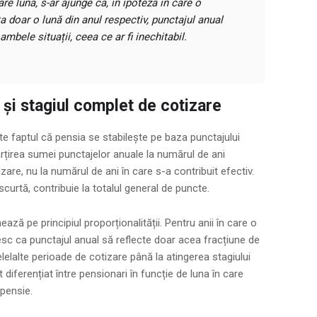
re lună, s-ar ajunge ca, în ipoteza în care o
ta doar o lună din anul respectiv, punctajul anual
mbele situații, ceea ce ar fi inechitabil.
ii și stagiul complet de cotizare
e faptul că pensia se stabilește pe baza punctajului
rțirea sumei punctajelor anuale la numărul de ani
are, nu la numărul de ani în care s-a contribuit efectiv.
scurtă, contribuie la totalul general de puncte.
ză pe principiul proporționalității. Pentru anii în care o
resc ca punctajul anual să reflecte doar acea fracțiune de
elalte perioade de cotizare până la atingerea stagiului
diferențiat între pensionari în funcție de luna în care
 pensie.