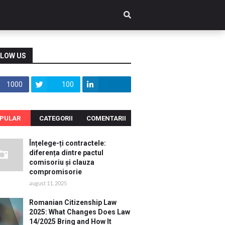
LOW US
1000
100
PULAR
CATEGORII
COMENTARII
Înțelege-ți contractele:
diferența dintre pactul
comisoriu și clauza
compromisorie
august 11, 2025
Romanian Citizenship Law
2025: What Changes Does Law
14/2025 Bring and How It