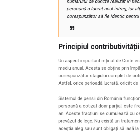
numărului de puncte realizat în fieca
persoană a lucrat anul întreg, iar al
corespunzător să fie identic pentru a
Principiul contributivităț
Un aspect important reținut de Curte est
mediu anual. Acesta se obține prin împă
corespunzător stagiului complet de cotiz
Astfel, orice perioadă lucrată, oricât de 
Sistemul de pensii din România funcționea
persoană a cotizat doar parțial, este fi
an. Aceste fracțiuni se cumulează cu cel
prevăzut de lege. Nu există un tratament 
aceștia aleg sau sunt obligați să iasă la