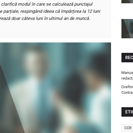
 clarifică modul în care se calculează punctajul
e parțiale, respingând ideea că împărțirea la 12 luni
ucrează doar câteva luni în ultimul an de muncă.
RE
Manual
redact
Drafti
Contra
ETI
CCR