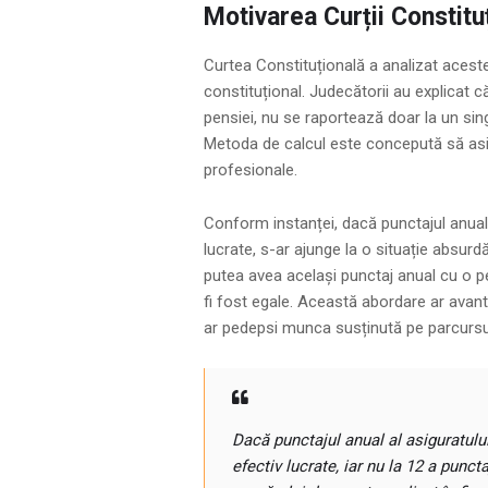
Motivarea Curții Constitu
Curtea Constituțională a analizat aceste 
constituțional. Judecătorii au explicat 
pensiei, nu se raportează doar la un sing
Metoda de calcul este concepută să asig
profesionale.
Conform instanței, dacă punctajul anual 
lucrate, s-ar ajunge la o situație absurd
putea avea același punctaj anual cu o per
fi fost egale. Această abordare ar avanta
ar pedepsi munca susținută pe parcursul
Dacă punctajul anual al asiguratului
efectiv lucrate, iar nu la 12 a punct