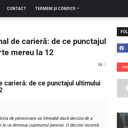
CONTACT
TERMENI ȘI CONDIȚII
FOL
inal de carieră: de ce punctajul
rte mereu la 12
0
PO
de carieră: de ce punctajul ultimului
2
ârsta de pensionare se întreabă dacă decizia de a
lui le va diminua cuantumul pensiei. O decizie recentă