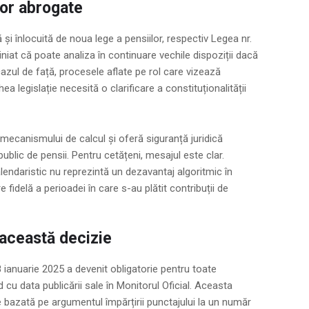
lor abrogate
și înlocuită de noua lege a pensiilor, respectiv Legea nr.
niat că poate analiza în continuare vechile dispoziții dacă
cazul de față, procesele aflate pe rol care vizează
hea legislație necesită o clarificare a constituționalității
mecanismului de calcul și oferă siguranță juridică
ublic de pensii. Pentru cetățeni, mesajul este clar.
lendaristic nu reprezintă un dezavantaj algoritmic în
re fidelă a perioadei în care s-au plătit contribuții de
 această decizie
28 ianuarie 2025 a devenit obligatorie pentru toate
d cu data publicării sale în Monitorul Oficial. Aceasta
 bazată pe argumentul împărțirii punctajului la un număr