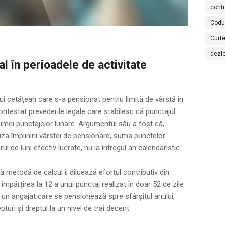
cont
Codu
Curte
dezl
l în perioadele de activitate
unui cetățean care s-a pensionat pentru limită de vârstă în
ontestat prevederile legale care stabilesc că punctajul
sumei punctajelor lunare. Argumentul său a fost că,
za împlinirii vârstei de pensionare, suma punctelor
ul de luni efectiv lucrate, nu la întregul an calendaristic.
metodă de calcul îi diluează efortul contributiv din
, împărțirea la 12 a unui punctaj realizat în doar 52 de zile
un angajat care se pensionează spre sfârșitul anului,
epturi și dreptul la un nivel de trai decent.