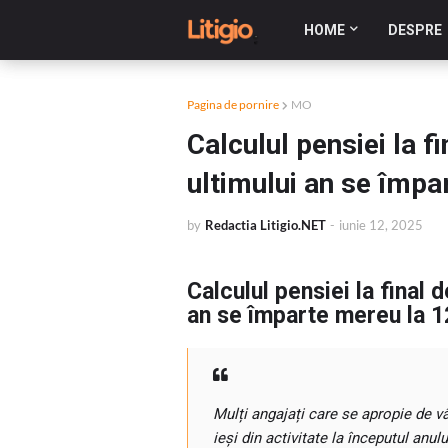
HOME
DESPRE
Pagina de pornire
MO
Calculul pensiei la f
ultimului an se împa
by
Redactia Litigio.NET
-
iunie 12, 2025
Calculul pensiei la final 
an se împarte mereu la 1
Mulți angajați care se apropie de v
ieși din activitate la începutul anu