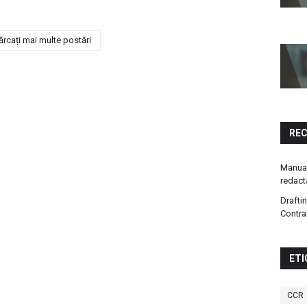
ărcați mai multe postări
RE
Manual
redact
Drafti
Contra
ETI
CCR