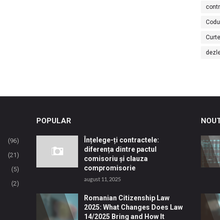
cont
Codu
Curte
dezl
POPULAR
NOUT
Înțelege-ți contractele:
(96)
diferența dintre pactul
(21)
comisoriu și clauza
compromisorie
(5)
august 11, 2025
(2)
Romanian Citizenship Law
2025: What Changes Does Law
14/2025 Bring and How It