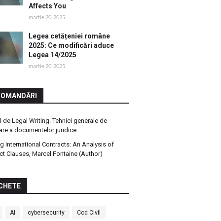
Affects You
martie 20, 2025
Legea cetățeniei române
2025: Ce modificări aduce
Legea 14/2025
martie 20, 2025
COMANDĂRI
 de Legal Writing. Tehnici generale de
are a documentelor juridice
ng International Contracts: An Analysis of
ct Clauses, Marcel Fontaine (Author)
CHETE
AI
cybersecurity
Cod Civil