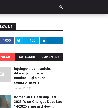
LOW US
1000
100
PULAR
CATEGORII
COMENTARII
Înțelege-ți contractele:
diferența dintre pactul
comisoriu și clauza
compromisorie
august 11, 2025
Romanian Citizenship Law
2025: What Changes Does Law
14/2025 Bring and How It