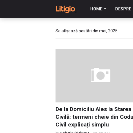
HOME
DESPRE
Se afișează postări din mai, 2025
De la Domiciliu Ales la Starea
Civilă: termeni cheie din Codu
Civil explicați simplu
by
Redactia Litigio.NET
-
mai 08, 2025