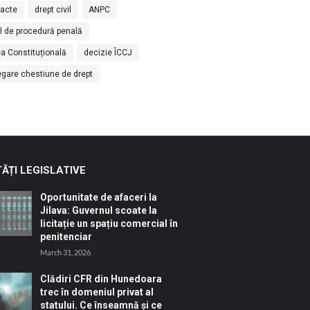
racte
drept civil
ANPC
l de procedură penală
a Constituțională
decizie ÎCCJ
egare chestiune de drept
ĂȚI LEGISLATIVE
Oportunitate de afaceri la
Jilava: Guvernul scoate la
licitație un spațiu comercial în
penitenciar
March 31, 2026
Clădiri CFR din Hunedoara
trec în domeniul privat al
statului. Ce înseamnă și ce