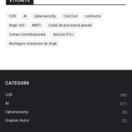
ETICHETE
CCR
AI
cybersecurity
Cod Civil
contracte
drept civil
ANPC
Codul de procedură penală
Curtea Constituțională
decizie ÎCCJ
dezlegare chestiune de drept
CATEGORII
CCR
(96)
AI
(21)
Cybersecurity
(5)
Drepturi Autor
(2)