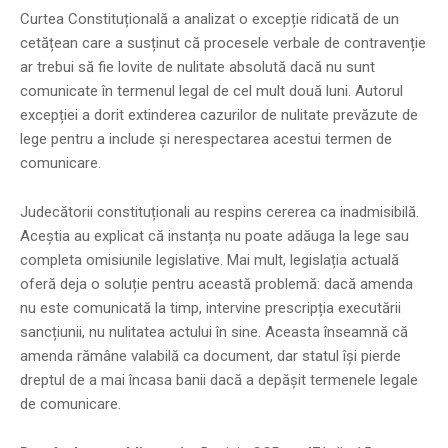
Curtea Constituțională a analizat o excepție ridicată de un
cetățean care a susținut că procesele verbale de contravenție
ar trebui să fie lovite de nulitate absolută dacă nu sunt
comunicate în termenul legal de cel mult două luni. Autorul
excepției a dorit extinderea cazurilor de nulitate prevăzute de
lege pentru a include și nerespectarea acestui termen de
comunicare.
Judecătorii constituționali au respins cererea ca inadmisibilă.
Aceștia au explicat că instanța nu poate adăuga la lege sau
completa omisiunile legislative. Mai mult, legislația actuală
oferă deja o soluție pentru această problemă: dacă amenda
nu este comunicată la timp, intervine prescripția executării
sancțiunii, nu nulitatea actului în sine. Aceasta înseamnă că
amenda rămâne valabilă ca document, dar statul își pierde
dreptul de a mai încasa banii dacă a depășit termenele legale
de comunicare.