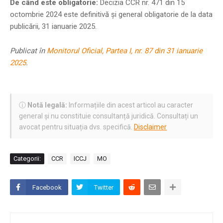
De când este obligatorie:
Decizia CCR nr. 471 din 15
octombrie 2024 este definitivă și general obligatorie de la data
publicării, 31 ianuarie 2025.
Publicat în
Monitorul Oficial, Partea I, nr. 87 din 31 ianuarie
2025
.
ⓘ
Notă legală:
Informațiile din acest articol au caracter
general și nu constituie consultanță juridică. Consultați un
avocat pentru situația dvs. specifică.
Disclaimer
Categorii:
CCR
ICCJ
MO
Facebook
Twitter