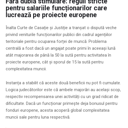
Fără dublă stimulare: reguli stricte
pentru salariile funcționarilor care
lucrează pe proiecte europene
Înalta Curte de Casație și Justiție a tranșat o dispută veche
privind veniturile funcționarilor publici din cadrul agențiilor
teritoriale pentru ocuparea forței de muncă. Problema
centrală a fost dacă un angajat poate primi în aceeași lună
atât majorarea de până la 50 la sută pentru activitatea în
proiecte europene, cât și sporul de 15 la sută pentru
complexitatea muncii.
Instanța a stabilit că aceste două beneficii nu pot fi cumulate.
Logica judecătorilor este că ambele majorări au același scop,
respectiv recompensarea unei activități cu un grad ridicat de
dificultate. Dacă un funcționar primește deja bonusul pentru
fonduri europene, acesta acoperă global complexitatea
muncii sale pentru luna respectivă.