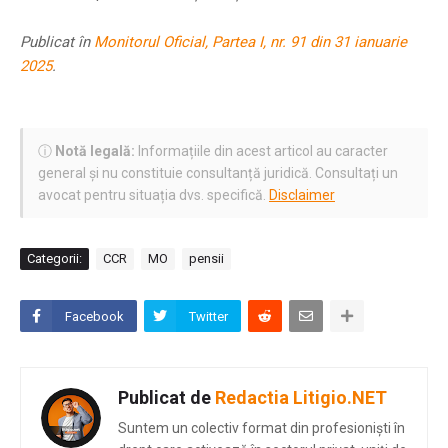
Publicat în
Monitorul Oficial, Partea I, nr. 91 din 31 ianuarie
2025
.
ⓘ
Notă legală:
Informațiile din acest articol au caracter
general și nu constituie consultanță juridică. Consultați un
avocat pentru situația dvs. specifică.
Disclaimer
Categorii:
CCR
MO
pensii
Facebook
Twitter
Publicat de
Redactia Litigio.NET
Suntem un colectiv format din profesioniști în