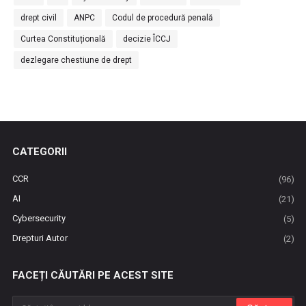
drept civil
ANPC
Codul de procedură penală
Curtea Constituțională
decizie ÎCCJ
dezlegare chestiune de drept
CATEGORII
CCR
(96)
AI
(21)
Cybersecurity
(5)
Drepturi Autor
(2)
FACEȚI CĂUTĂRI PE ACEST SITE