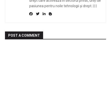
drept care activează în sectorul privat, uniți de
pasiunea pentru noile tehnologii și drept.
|
|
|
POST A COMMENT