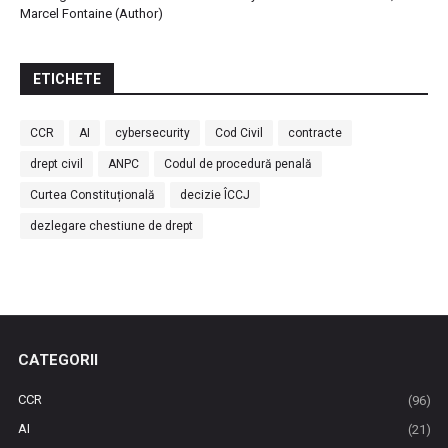
Marcel Fontaine (Author)
ETICHETE
CCR
AI
cybersecurity
Cod Civil
contracte
drept civil
ANPC
Codul de procedură penală
Curtea Constituțională
decizie ÎCCJ
dezlegare chestiune de drept
CATEGORII
CCR
(96)
AI
(21)