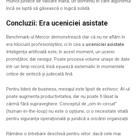
muncii juridice de valoare înaltă, un domeniu în care algoritmul
încă se luptă să găsească o logică solidă.
Concluzii: Era uceniciei asistate
Benchmark-ul Mercor demonstrează clar că nu ne aflăm în
era înlocuirii profesioniștilor, ci în cea a
uceniciei asistate
.
Inteligența artificială este, în acest moment, un ucenic
promițător, dar nesigur. Poate procesa volume uriașe de date
într-un timp record, însă eșuează sistematic în momentele
critice de sinteză și judecată fină.
Pentru liderii de business, mesajul este lipsit de echivoc: AI-ul
poate augmenta productivitatea, dar nu poate fi lăsat la
cârmă fără supraveghere. Conceptul de „om-în-circuit”
(human-in-the-loop) nu este o opțiune, ci o necesitate vitală
pentru siguranța operațională și juridică a oricărei organizații.
Rămâne o întrebare deschisă pentru viitor: dacă cele mai