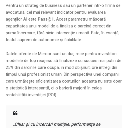
Pentru un strateg de business sau un partener într-o firmă de
avocatură, cel mai relevant indicator pentru evaluarea
agenților AI este
Pass@1
. Acest parametru măsoară
capacitatea unui model de a finaliza o sarcină corect din
prima încercare, fără nicio intervenție umană. Este, în esență,
testul suprem de autonomie și fiabilitate.
Datele oferite de Mercor sunt un duș rece pentru investitori:
modelele de top reușesc să finalizeze cu succes mai puțin de
25% din sarcinile care ocupă, în mod obișnuit, ore întregi din
timpul unui profesionist uman. Din perspectiva unei companii
care urmărește eficientizarea costurilor, aceasta nu este doar
o statistică interesantă, ci o barieră majoră în calea
rentabilității investiției (ROI).
„Chiar și cu încercări multiple, performanța se