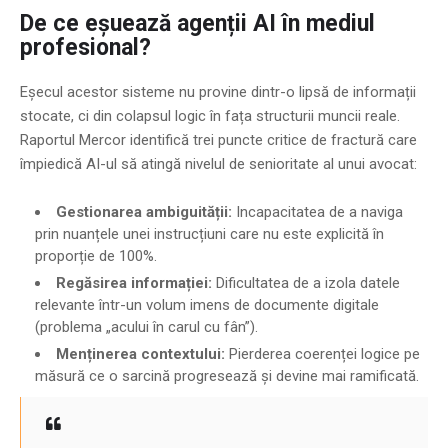
De ce eșuează agenții AI în mediul
profesional?
Eșecul acestor sisteme nu provine dintr-o lipsă de informații
stocate, ci din colapsul logic în fața structurii muncii reale.
Raportul Mercor identifică trei puncte critice de fractură care
împiedică AI-ul să atingă nivelul de senioritate al unui avocat:
Gestionarea ambiguității:
Incapacitatea de a naviga
prin nuanțele unei instrucțiuni care nu este explicită în
proporție de 100%.
Regăsirea informației:
Dificultatea de a izola datele
relevante într-un volum imens de documente digitale
(problema „acului în carul cu fân”).
Menținerea contextului:
Pierderea coerenței logice pe
măsură ce o sarcină progresează și devine mai ramificată.