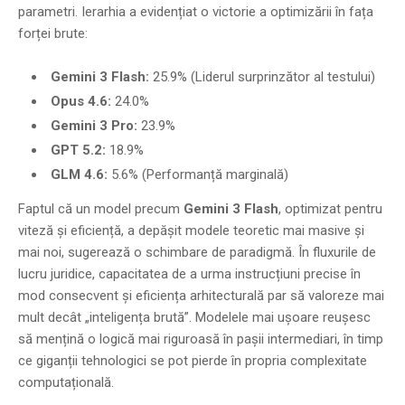
parametri. Ierarhia a evidențiat o victorie a optimizării în fața
forței brute:
Gemini 3 Flash:
25.9% (Liderul surprinzător al testului)
Opus 4.6:
24.0%
Gemini 3 Pro:
23.9%
GPT 5.2:
18.9%
GLM 4.6:
5.6% (Performanță marginală)
Faptul că un model precum
Gemini 3 Flash
, optimizat pentru
viteză și eficiență, a depășit modele teoretic mai masive și
mai noi, sugerează o schimbare de paradigmă. În fluxurile de
lucru juridice, capacitatea de a urma instrucțiuni precise în
mod consecvent și eficiența arhitecturală par să valoreze mai
mult decât „inteligența brută”. Modelele mai ușoare reușesc
să mențină o logică mai riguroasă în pașii intermediari, în timp
ce giganții tehnologici se pot pierde în propria complexitate
computațională.