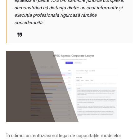
eșuează în peste 75% din sarcinile juridice complexe,
demonstrând că distanța dintre un chat informativ și
execuția profesională riguroasă rămâne
considerabilă.
În ultimul an, entuziasmul legat de capacitățile modelelor