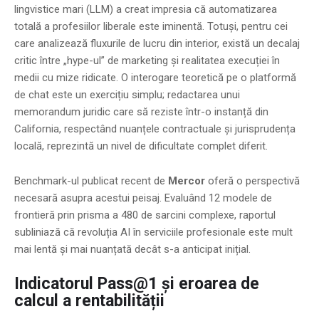
lingvistice mari (LLM) a creat impresia că automatizarea
totală a profesiilor liberale este iminentă. Totuși, pentru cei
care analizează fluxurile de lucru din interior, există un decalaj
critic între „hype-ul” de marketing și realitatea execuției în
medii cu mize ridicate. O interogare teoretică pe o platformă
de chat este un exercițiu simplu; redactarea unui
memorandum juridic care să reziste într-o instanță din
California, respectând nuanțele contractuale și jurisprudența
locală, reprezintă un nivel de dificultate complet diferit.
Benchmark-ul publicat recent de
Mercor
oferă o perspectivă
necesară asupra acestui peisaj. Evaluând 12 modele de
frontieră prin prisma a 480 de sarcini complexe, raportul
subliniază că revoluția AI în serviciile profesionale este mult
mai lentă și mai nuanțată decât s-a anticipat inițial.
Indicatorul Pass@1 și eroarea de
calcul a rentabilității