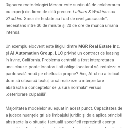
Rigoarea metodologiei Mercor este susținută de colaborarea
cu experți din firme de elită precum
Latham & Watkins
sau
Skadden
. Sarcinile testate au fost de nivel „associate”,
necesitând între 30 de minute și 20 de ore de muncă umană
intensă.
Un exemplu elocvent este litigiul dintre
MGR Real Estate Inc.
și
AI Automation Group, LLC
privind un contract de leasing
în Irvine, California. Problema centrală a fost interpretarea
unei clauze: poate locatorul să oblige locatarul să instaleze o
pardoseală nouă pe cheltuiala proprie? Aici, AI-ul nu a trebuit
doar să citească textul, ci să realizeze o interpretare
abstractă a conceptelor de „uzură normală” versus
„deteriorare culpabilă”.
Majoritatea modelelor au eșuat în acest punct. Capacitatea de
a judeca nuanțele gri ale limbajului juridic și de a aplica principii
abstracte la o situație factuală specifică reprezintă esența