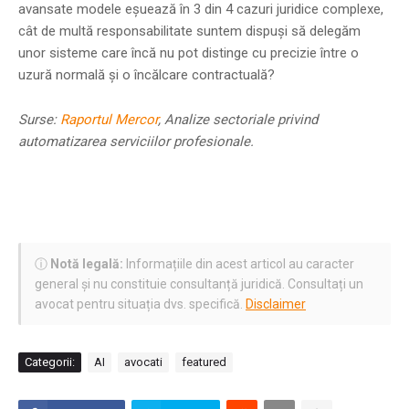
avansate modele eșuează în 3 din 4 cazuri juridice complexe,
cât de multă responsabilitate suntem dispuși să delegăm
unor sisteme care încă nu pot distinge cu precizie între o
uzură normală și o încălcare contractuală?
Surse:
Raportul Mercor
, Analize sectoriale privind
automatizarea serviciilor profesionale.
ⓘ
Notă legală:
Informațiile din acest articol au caracter
general și nu constituie consultanță juridică. Consultați un
avocat pentru situația dvs. specifică.
Disclaimer
Categorii:
AI
avocati
featured