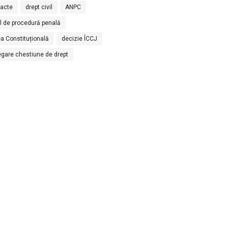
racte
drept civil
ANPC
l de procedură penală
a Constituțională
decizie ÎCCJ
egare chestiune de drept