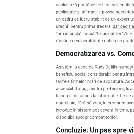
analizează postările de blog și identific
publicitate și afirmațiile privind securi
un cadru de lucru stabilit de un expert 
urechi" pentru prima trecere,
dar decizia
"om în buclă", riscul "halucinațiilor" AI 
rămâne o vulnerabilitate critică ce poate 
Democratizarea vs. Comod
Asistăm la ceea ce Rudy Defilis numește
beneficiu social considerabil pentru între
tarifele firmelor mari de avocatură. Acces
accesibil. Totuși, pentru profesioniști,
barierele de acces la informație. Pe de al
contribuie, fără să vrea, la erodarea avan
introduc în sistem pot deveni, în timp, par
disponibil apoi și competitorilor.
Concluzie: Un pas spre vi