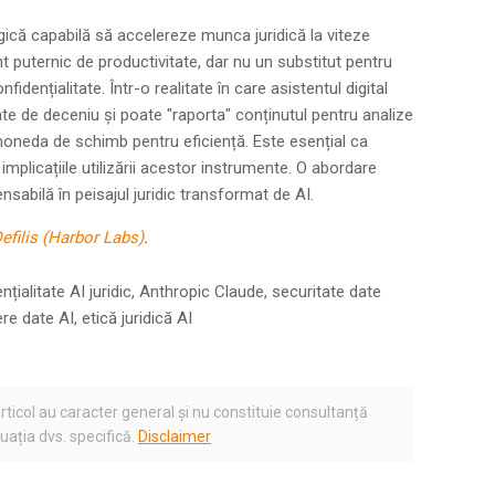
gică capabilă să accelereze munca juridică la viteze
t puternic de productivitate, dar nu un substitut pentru
idențialitate. Într-o realitate în care asistentul digital
te de deceniu și poate "raporta" conținutul pentru analize
 moneda de schimb pentru eficiență. Este esențial ca
n implicațiile utilizării acestor instrumente. O abordare
nsabilă în peisajul juridic transformat de AI.
efilis (Harbor Labs)
.
țialitate AI juridic, Anthropic Claude, securitate date
ere date AI, etică juridică AI
rticol au caracter general și nu constituie consultanță
tuația dvs. specifică.
Disclaimer