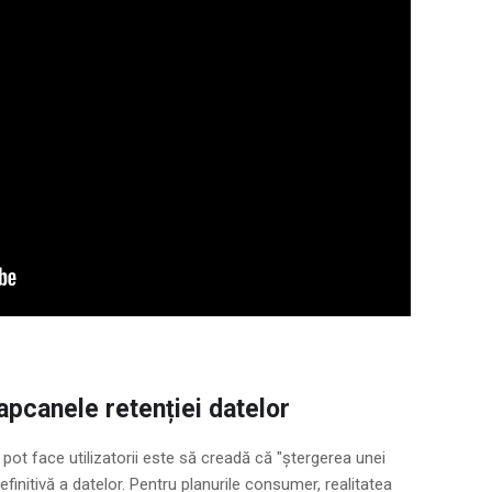
Capcanele retenției datelor
 pot face utilizatorii este să creadă că "ștergerea unei
finitivă a datelor. Pentru planurile consumer, realitatea