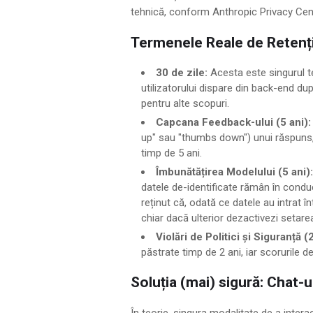
tehnică, conform Anthropic Privacy Cent
Termenele Reale de Retenți
30 de zile:
Acesta este singurul t
utilizatorului dispare din back-end dup
pentru alte scopuri.
Capcana Feedback-ului (5 ani):
up" sau "thumbs down") unui răspuns,
timp de 5 ani.
Îmbunătățirea Modelului (5 ani):
datele de-identificate rămân în condu
reținut că, odată ce datele au intrat în
chiar dacă ulterior dezactivezi setare
Violări de Politici și Siguranță (
păstrate timp de 2 ani, iar scorurile d
Soluția (mai) sigură: Chat-u
În teorie, singura modalitate de a inter