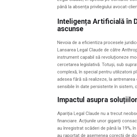
până la absența privilegiului avocat-clien
Inteligența Artificială în
ascunse
Nevoia de a eficientiza procesele juridic
Lansarea Legal Claude de către Anthropic
instrument capabil să revoluționeze mo
cercetarea legislativă. Totuși, sub supr
complexă, în special pentru utilizatorii 
adesea fără să realizeze, la antrenarea
sensibile în date persistente în sistem, 
Impactul asupra soluțiilo
Apariția Legal Claude nu a trecut neobse
financiare. Acțiunile unor giganți consa
au înregistrat scăderi de până la 19%, 
au raportat de asemenea corecții de do