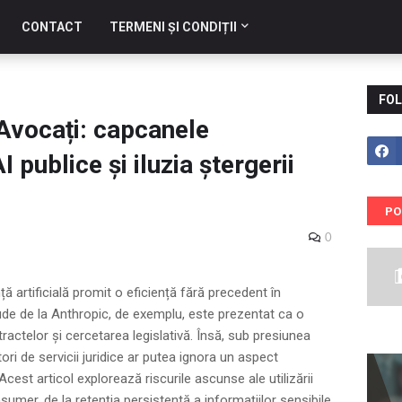
CONTACT
TERMENI ȘI CONDIȚII
FOL
Avocați: capcanele
I publice și iluzia ștergerii
PO
0
nță artificială promit o eficiență fără precedent în
ude de la Anthropic, de exemplu, este prezentat ca o
ractelor și cercetarea legislativă. Însă, sub presiunea
ri de servicii juridice ar putea ignora un aspect
Acest articol explorează riscurile ascunse ale utilizării
sumer, de la retenția persistentă a informațiilor sensibile