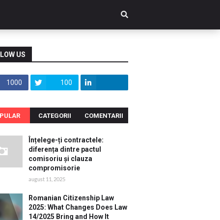
LOW US
1000
100
PULAR
CATEGORII
COMENTARII
Înțelege-ți contractele:
diferența dintre pactul
comisoriu și clauza
compromisorie
august 11, 2025
Romanian Citizenship Law
2025: What Changes Does Law
14/2025 Bring and How It