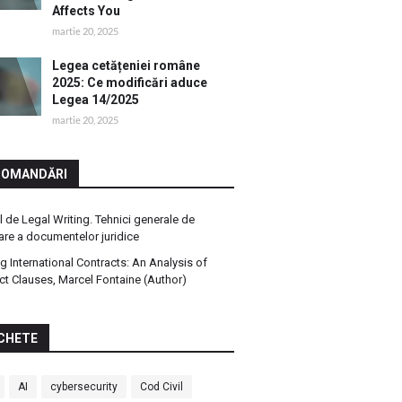
Affects You
martie 20, 2025
Legea cetățeniei române
2025: Ce modificări aduce
Legea 14/2025
martie 20, 2025
COMANDĂRI
 de Legal Writing. Tehnici generale de
are a documentelor juridice
ng International Contracts: An Analysis of
ct Clauses, Marcel Fontaine (Author)
CHETE
AI
cybersecurity
Cod Civil