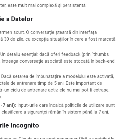
er, este mult mai complexă și persistentă:
e a Datelor
ermen scurt. O conversație ștearsă din interfața
ă 30 de zile, cu excepția situațiilor în care a fost marcată
Un detaliu esențial: dacă oferi feedback (prin "thumbs
 întreaga conversație asociată este stocată în back-end
Dacă setarea de îmbunătățire a modelului este activată,
ctele de antrenare timp de 5 ani. Este important de
tr-un ciclu de antrenare activ, ele nu mai pot fi extrase,
a.
2-7 ani):
Input-urile care încalcă politicile de utilizare sunt
e clasificare a siguranței rămân în sistem până la 7 ani.
rile Incognito
acționa cu Claude pe un cont consumer fără a contribui la