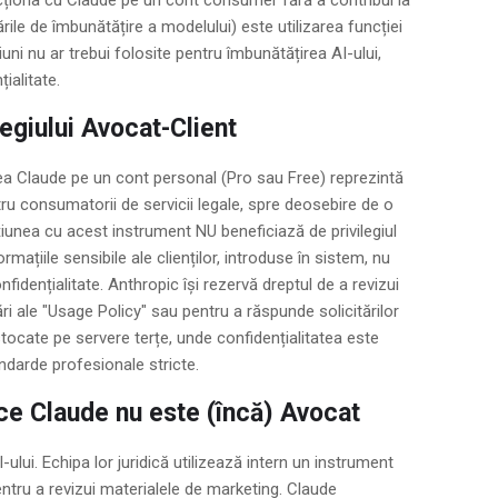
ile de îmbunătățire a modelului) este utilizarea funcției
iuni nu ar trebui folosite pentru îmbunătățirea AI-ului,
ialitate.
legiului Avocat-Client
zarea Claude pe un cont personal (Pro sau Free) reprezintă
tru consumatorii de servicii legale, spre deosebire de o
cțiunea cu acest instrument NU beneficiază de privilegiul
ațiile sensibile ale clienților, introduse în sistem, nu
fidențialitate. Anthropic își rezervă dreptul de a revizui
ări ale "Usage Policy" sau pentru a răspunde solicitărilor
i stocate pe servere terțe, unde confidențialitatea este
ndarde profesionale stricte.
ce Claude nu este (încă) Avocat
ului. Echipa lor juridică utilizează intern un instrument
ntru a revizui materialele de marketing. Claude