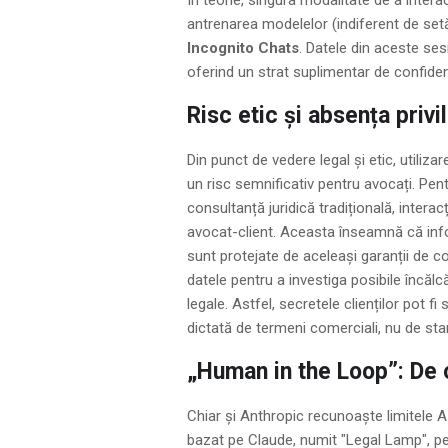
antrenarea modelelor (indiferent de setăr
Incognito Chats
. Datele din aceste ses
oferind un strat suplimentar de confidenț
Risc etic și absența privi
Din punct de vedere legal și etic, utili
un risc semnificativ pentru avocați. Pen
consultanță juridică tradițională, intera
avocat-client. Aceasta înseamnă că inform
sunt protejate de aceleași garanții de con
datele pentru a investiga posibile încălc
legale. Astfel, secretele clienților pot f
dictată de termeni comerciali, nu de sta
„Human in the Loop”: De 
Chiar și Anthropic recunoaște limitele AI-
bazat pe Claude, numit "Legal Lamp", pe