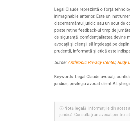
Legal Claude reprezintă o forță tehnolo
inimaginabile anterior. Este un instrumen
discernământul juridic sau un scut de conf
poate reține feedback-ul timp de jumăta
de siguranță, confidențialitatea devine
avocații și clienșii să înțeleagă pe depli
prudentă, informată și etică este indispe
Surse:
Anthropic Privacy Center
,
Rudy D
Keywords: Legal Claude avocați, confiden
juridice, privilegiu avocat client AI, șterg
ⓘ
Notă legală:
Informațiile din acest a
juridică. Consultați un avocat pentru si