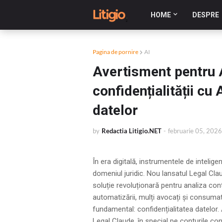
HOME
DESPRE
Pagina de pornire
AI
Avertisment pentru 
confidențialității cu A
datelor
by
Redactia Litigio.NET
-
februarie 05, 2026
În era digitală, instrumentele de intelige
domeniul juridic. Nou lansatul Legal Cla
soluție revoluționară pentru analiza cont
automatizării, mulți avocați și consumato
fundamental: confidențialitatea datelor. 
Legal Claude, în special pe conturile con