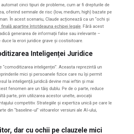
ă automat cinci tipuri de probleme, cum ar fi drepturile de
tatea, oferind semnale de risc (low, medium, high) bazate pe
uman. În acest scenariu, Claude acționează ca un "ochi și
 finală aparține întotdeauna echipei legale
. Fără acest
– adică generarea de informații false sau irelevante –
duce la erori juridice grave și costisitoare.
itizarea Inteligenței Juridice
 "comoditizarea inteligenței". Aceasta reprezintă un
prinderile mici și persoanele fizice care nu își permit
ul la inteligență juridică devine mai ieftin și mai
 acest fenomen are un tăiș dublu. Pe de o parte, reduce
tă parte, prin utilizarea acestor unelte, avocații
tajului competitiv. Strategiile și expertiza unică pe care le
te din "baseline-ul" viitoarelor versiuni ale AI-ului,
itor, dar cu ochii pe clauzele mici