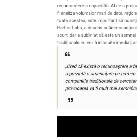
recunoaștere a capacității AI de a prel
fi analiza volumelor mari de date, rațio
toate acestea, este important să nuanță
Harbor Labs, a descris scăderea acțiunil
scurt, dar a subliniat că este un semnal 
tradiționale nu vor fi înlocuite imediat,
„Cred că există o recunoaștere a f
reprezintă o amenințare pe termen l
companiile tradiționale de cercetar
provocarea va fi mult mai semnificat