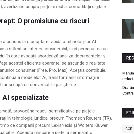
t, avertizând asupra prețului real al comodității digitale.
 Drept: O promisiune cu riscuri
e a condus la o adoptare rapidă a tehnologiilor AI.
 a stârnit un interes considerabil, fiind perceput ca un
dul în care avocații abordează analiza documentelor și
RE
afața acestei eficiențe aparente, se ascunde o realitate
planurilor consumer (Free, Pro, Max). Aceștia contribuie,
Manual
 continuă a modelelor AI, transformând informațiile
redact
chiar și după ce conversațiile par șterse.
Drafti
Contra
r AI specializate
rvată, provocând reacții semnificative pe piețele
ETI
crați în tehnologia juridică, precum Thomson Reuters (TR),
în timp ce companii precum LexisNexis și Wolters Kluwer
CCR
uă cifre. Această mișcare a pieței a semnalat o