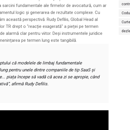
cont
ua sarcini fundamentale ale firmelor de avocatură, cum ar
namentul logic și generarea de rezultate complexe. Cu
Codu
m această perspectivă. Rudy Defilis, Global Head al
Curte
or TR drept o "reacție exagerată" a pieței pe termen
dezl
de alarmă clar pentru viitor. Deși instrumentele juridice
 amenințarea pe termen lung este tangibilă.
aptului că modelele de limbaj fundamentale
ung pentru unele dintre companiile de tip SaaS și
e... piața începe să vadă că acea zi se apropie, când
ivă”, afirmă Rudy Defilis.