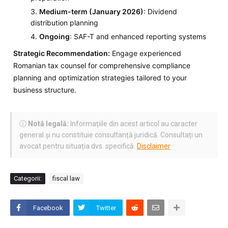
Medium-term (January 2026)
: Dividend
distribution planning
Ongoing
: SAF-T and enhanced reporting systems
Strategic Recommendation:
Engage experienced
Romanian tax counsel for comprehensive compliance
planning and optimization strategies tailored to your
business structure.
ⓘ
Notă legală:
Informațiile din acest articol au caracter
general și nu constituie consultanță juridică. Consultați un
avocat pentru situația dvs. specifică.
Disclaimer
Categorii:
fiscal law
Facebook
Twitter