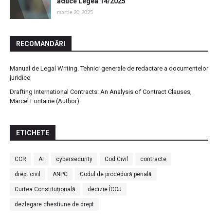
aduce Legea 14/2025
martie 20, 2025
RECOMANDĂRI
Manual de Legal Writing. Tehnici generale de redactare a documentelor
juridice
Drafting International Contracts: An Analysis of Contract Clauses,
Marcel Fontaine (Author)
ETICHETE
CCR
AI
cybersecurity
Cod Civil
contracte
drept civil
ANPC
Codul de procedură penală
Curtea Constituțională
decizie ÎCCJ
dezlegare chestiune de drept