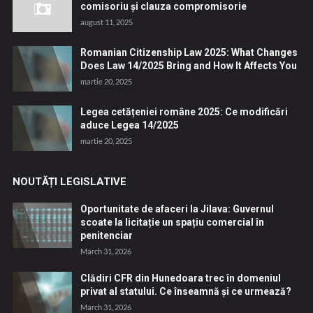
comisoriu și clauza compromisorie
august 11, 2025
Romanian Citizenship Law 2025: What Changes
Does Law 14/2025 Bring and How It Affects You
martie 20, 2025
Legea cetățeniei române 2025: Ce modificări
aduce Legea 14/2025
martie 20, 2025
NOUTĂȚI LEGISLATIVE
Oportunitate de afaceri la Jilava: Guvernul
scoate la licitație un spațiu comercial în
penitenciar
March 31, 2026
Clădiri CFR din Hunedoara trec în domeniul
privat al statului. Ce înseamnă și ce urmează?
March 31, 2026